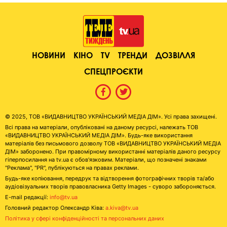
НОВИНИ
КІНО
TV
ТРЕНДИ
ДОЗВІЛЛЯ
СПЕЦПРОЄКТИ
© 2025, ТОВ «ВИДАВНИЦТВО УКРАЇНСЬКИЙ МЕДІА ДІМ». Усі права захищені.
Всі права на матеріали, опубліковані на даному ресурсі, належать ТОВ
«ВИДАВНИЦТВО УКРАЇНСЬКИЙ МЕДІА ДІМ». Будь-яке використання
матеріалів без письмового дозволу ТОВ «ВИДАВНИЦТВО УКРАЇНСЬКИЙ МЕДІА
ДІМ» заборонено. При правомірному використанні матеріалів даного ресурсу
гіперпосилання на tv.ua є обов'язковим. Матеріали, що позначені знаками
"Реклама", "PR", публікуються на правах реклами.
Будь-яке копіювання, передрук та відтворення фотографічних творів та/або
аудіовізуальних творів правовласника Getty Images - суворо забороняється.
E-mail редакції:
info@tv.ua
Головний редактор Олександр Ківа:
a.kiva@tv.ua
Політика у сфері конфіденційності та персональних даних