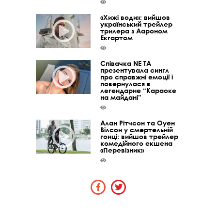
«Хижі води»: вийшов
український трейлер
трилера з Аароном
Екгартом
Співачка NE TA
презентувала сингл
про справжні емоції і
повернулася в
легендарне “Караоке
на майдані”
Алан Рітчсон та Оуен
Вілсон у смертельній
гонці: вийшов трейлер
комедійного екшена
«Перевізник»