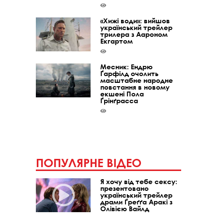
«Хижі води»: вийшов
український трейлер
трилера з Аароном
Екгартом
Месник: Ендрю
Ґарфілд очолить
масштабне народне
повстання в новому
екшені Пола
Ґрінґрасса
ПОПУЛЯРНЕ ВІДЕО
Я хочу від тебе сексу:
презентовано
український трейлер
драми Ґреґґа Аракі з
Олівією Вайлд