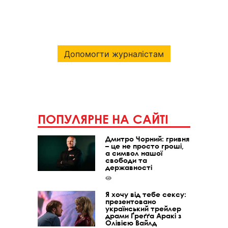
Допомогти журналістам
ПОПУЛЯРНЕ НА САЙТІ
Дмитро Чорний: гривня
– це не просто гроші,
а символ нашої
свободи та
державності
Я хочу від тебе сексу:
презентовано
український трейлер
драми Ґреґґа Аракі з
Олівією Вайлд