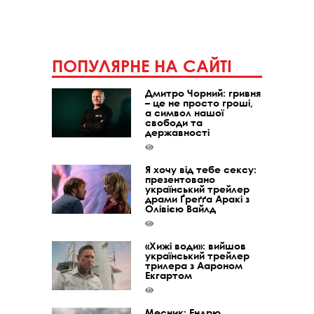
ПОПУЛЯРНЕ НА САЙТІ
Дмитро Чорний: гривня
– це не просто гроші,
а символ нашої
свободи та
державності
Я хочу від тебе сексу:
презентовано
український трейлер
драми Ґреґґа Аракі з
Олівією Вайлд
«Хижі води»: вийшов
український трейлер
трилера з Аароном
Екгартом
Месник: Ендрю