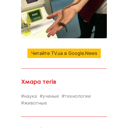
Читайте TV.ua в Google.News
Хмара тегів
наука
ученые
технологии
животные