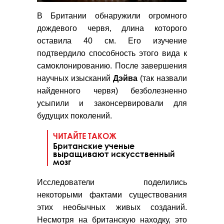
В Британии обнаружили огромного
дождевого червя, длина которого
оставила 40 см. Его изучение
подтвердило способность этого вида к
самоклонированию. После завершения
научных изысканий
Дэйва
(так назвали
найденного червя) безболезненно
усыпили и законсервировали для
будущих поколений.
ЧИТАЙТЕ ТАКОЖ
Британские ученые
выращивают искусственный
мозг
Исследователи поделились
некоторыми фактами существования
этих необычных живых созданий.
Несмотря на британскую находку, это