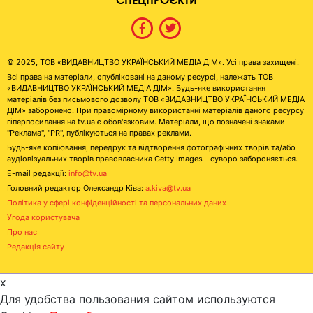
© 2025, ТОВ «ВИДАВНИЦТВО УКРАЇНСЬКИЙ МЕДІА ДІМ». Усі права захищені.
Всі права на матеріали, опубліковані на даному ресурсі, належать ТОВ
«ВИДАВНИЦТВО УКРАЇНСЬКИЙ МЕДІА ДІМ». Будь-яке використання
матеріалів без письмового дозволу ТОВ «ВИДАВНИЦТВО УКРАЇНСЬКИЙ МЕДІА
ДІМ» заборонено. При правомірному використанні матеріалів даного ресурсу
гіперпосилання на tv.ua є обов'язковим. Матеріали, що позначені знаками
"Реклама", "PR", публікуються на правах реклами.
Будь-яке копіювання, передрук та відтворення фотографічних творів та/або
аудіовізуальних творів правовласника Getty Images - суворо забороняється.
E-mail редакції:
info@tv.ua
Головний редактор Олександр Ківа:
a.kiva@tv.ua
Політика у сфері конфіденційності та персональних даних
Угода користувача
Про нас
Редакція сайту
x
Для удобства пользования сайтом используются