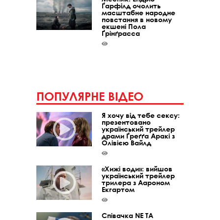
Ґарфілд очолить
масштабне народне
повстання в новому
екшені Пола
Ґрінґрасса
ПОПУЛЯРНЕ ВІДЕО
Я хочу від тебе сексу:
презентовано
український трейлер
драми Ґреґґа Аракі з
Олівією Вайлд
«Хижі води»: вийшов
український трейлер
трилера з Аароном
Екгартом
Співачка NE TA