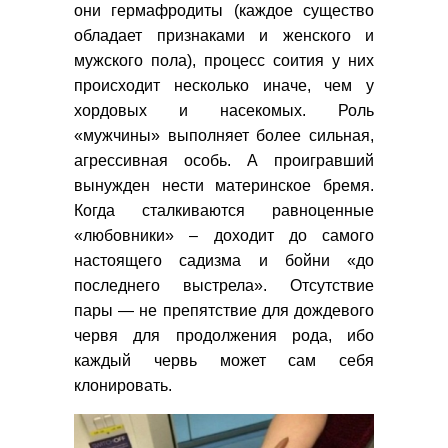
они гермафродиты (каждое существо
обладает признаками и женского и
мужского пола), процесс соития у них
происходит несколько иначе, чем у
хордовых и насекомых. Роль
«мужчины» выполняет более сильная,
агрессивная особь. А проигравший
вынужден нести материнское бремя.
Когда сталкиваются равноценные
«любовники» – доходит до самого
настоящего садизма и бойни «до
последнего выстрела». Отсутствие
пары — не препятствие для дождевого
червя для продолжения рода, ибо
каждый червь может сам себя
клонировать.