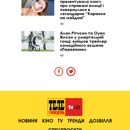
презентувала сингл
про справжні емоції і
повернулася в
легендарне “Караоке
на майдані”
Алан Рітчсон та Оуен
Вілсон у смертельній
гонці: вийшов трейлер
комедійного екшена
«Перевізник»
НОВИНИ
КІНО
TV
ТРЕНДИ
ДОЗВІЛЛЯ
СПЕЦПРОЄКТИ