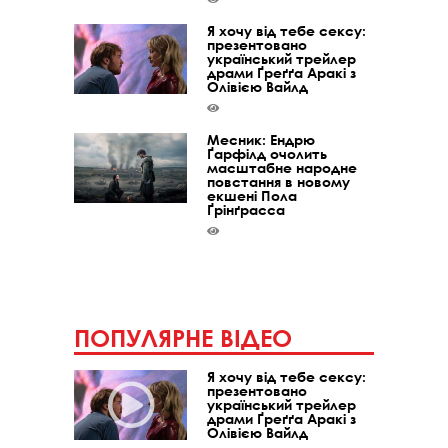
Я хочу від тебе сексу:
презентовано
український трейлер
драми Ґреґґа Аракі з
Олівією Вайлд
Месник: Ендрю
Ґарфілд очолить
масштабне народне
повстання в новому
екшені Пола
Ґрінґрасса
ПОПУЛЯРНЕ ВІДЕО
Я хочу від тебе сексу:
презентовано
український трейлер
драми Ґреґґа Аракі з
Олівією Вайлд