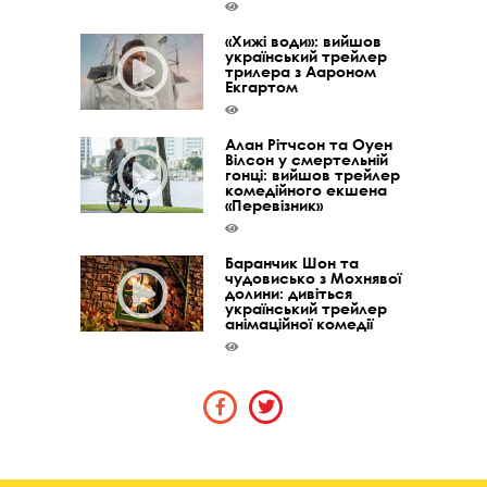
«Хижі води»: вийшов
український трейлер
трилера з Аароном
Екгартом
Алан Рітчсон та Оуен
Вілсон у смертельній
гонці: вийшов трейлер
комедійного екшена
«Перевізник»
Баранчик Шон та
чудовисько з Мохнявої
долини: дивіться
український трейлер
анімаційної комедії