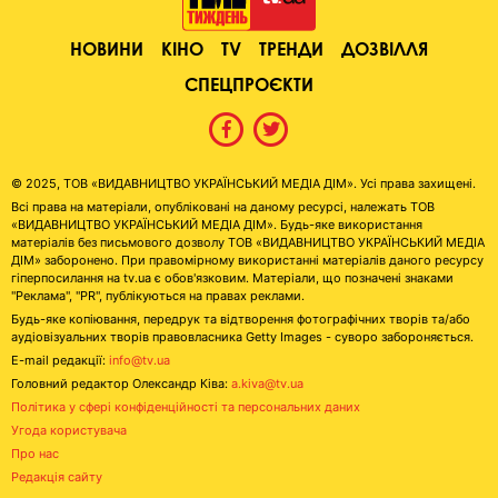
НОВИНИ
КІНО
TV
ТРЕНДИ
ДОЗВІЛЛЯ
СПЕЦПРОЄКТИ
© 2025, ТОВ «ВИДАВНИЦТВО УКРАЇНСЬКИЙ МЕДІА ДІМ». Усі права захищені.
Всі права на матеріали, опубліковані на даному ресурсі, належать ТОВ
«ВИДАВНИЦТВО УКРАЇНСЬКИЙ МЕДІА ДІМ». Будь-яке використання
матеріалів без письмового дозволу ТОВ «ВИДАВНИЦТВО УКРАЇНСЬКИЙ МЕДІА
ДІМ» заборонено. При правомірному використанні матеріалів даного ресурсу
гіперпосилання на tv.ua є обов'язковим. Матеріали, що позначені знаками
"Реклама", "PR", публікуються на правах реклами.
Будь-яке копіювання, передрук та відтворення фотографічних творів та/або
аудіовізуальних творів правовласника Getty Images - суворо забороняється.
E-mail редакції:
info@tv.ua
Головний редактор Олександр Ківа:
a.kiva@tv.ua
Політика у сфері конфіденційності та персональних даних
Угода користувача
Про нас
Редакція сайту