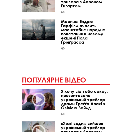
трилера з Аароном
Екгартом
Месник: Ендрю
Ґарфілд очолить
масштабне народне
повстання в новому
екшені Пола
Ґрінґрасса
ПОПУЛЯРНЕ ВІДЕО
Я хочу від тебе сексу:
презентовано
український трейлер
драми Ґреґґа Аракі з
Олівією Вайлд
«Хижі води»: вийшов
український трейлер
трилера з Аароном