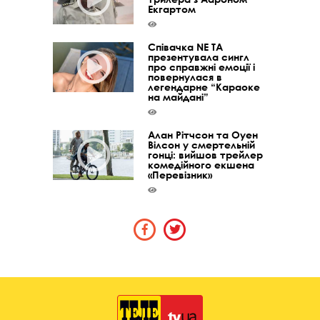
Екгартом
Співачка NE TA
презентувала сингл
про справжні емоції і
повернулася в
легендарне “Караоке
на майдані”
Алан Рітчсон та Оуен
Вілсон у смертельній
гонці: вийшов трейлер
комедійного екшена
«Перевізник»