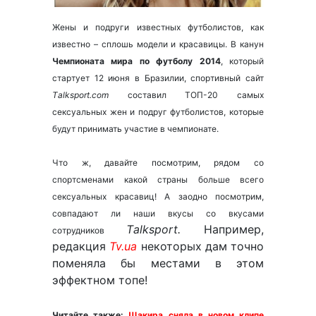
Жены и подруги известных футболистов, как
известно – сплошь модели и красавицы. В канун
Чемпионата мира по футболу 2014
, который
стартует 12 июня в Бразилии, спортивный сайт
Тalksport.com
составил ТОП-20 самых
сексуальных жен и подруг футболистов, которые
будут принимать участие в чемпионате.
Что ж, давайте посмотрим, рядом со
спортсменами какой страны больше всего
сексуальных красавиц! А заодно посмотрим,
совпадают ли наши вкусы со вкусами
Тalksport.
Например,
сотрудников
редакция
Tv.ua
некоторых дам точно
поменяла бы местами в этом
эффектном топе!
Читайте также:
Шакира сняла в новом клипе