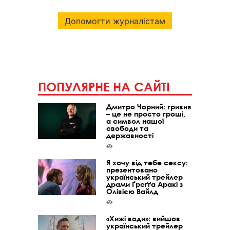
Допомогти журналістам
ПОПУЛЯРНЕ НА САЙТІ
Дмитро Чорний: гривня
– це не просто гроші,
а символ нашої
свободи та
державності
Я хочу від тебе сексу:
презентовано
український трейлер
драми Ґреґґа Аракі з
Олівією Вайлд
«Хижі води»: вийшов
український трейлер