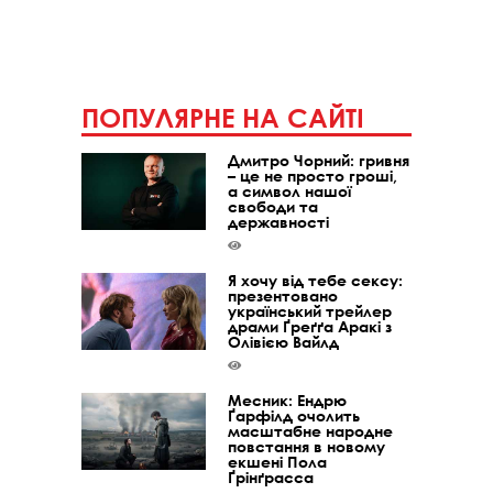
ПОПУЛЯРНЕ НА САЙТІ
Дмитро Чорний: гривня
– це не просто гроші,
а символ нашої
свободи та
державності
Я хочу від тебе сексу:
презентовано
український трейлер
драми Ґреґґа Аракі з
Олівією Вайлд
Месник: Ендрю
Ґарфілд очолить
масштабне народне
повстання в новому
екшені Пола
Ґрінґрасса