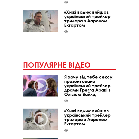
«Хижі води»: вийшов
український трейлер
трилера з Аароном
Екгартом
ПОПУЛЯРНЕ ВІДЕО
Я хочу від тебе сексу:
презентовано
український трейлер
драми Ґреґґа Аракі з
Олівією Вайлд
«Хижі води»: вийшов
український трейлер
трилера з Аароном
Екгартом