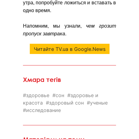
утра, попробуйте ложиться и вставать в
одно время.
Напомним, мы узнали,
чем грозит
пропуск завтрака
.
Читайте TV.ua в Google.News
Хмара тегів
здоровье
сон
здоровье и
красота
здоровый сон
ученые
исследование