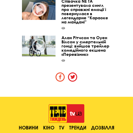
Співачка NE TA
презентувала сингл
про справжні емоції і
повернулася в
легендарне “Караоке
на майдані”
Алан Рітчсон та Оуен
Вілсон у смертельній
гонці: вийшов трейлер
комедійного екшена
«Перевізник»
НОВИНИ
КІНО
TV
ТРЕНДИ
ДОЗВІЛЛЯ