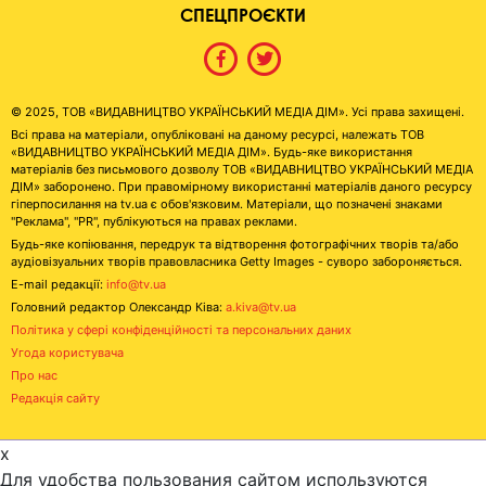
СПЕЦПРОЄКТИ
© 2025, ТОВ «ВИДАВНИЦТВО УКРАЇНСЬКИЙ МЕДІА ДІМ». Усі права захищені.
Всі права на матеріали, опубліковані на даному ресурсі, належать ТОВ
«ВИДАВНИЦТВО УКРАЇНСЬКИЙ МЕДІА ДІМ». Будь-яке використання
матеріалів без письмового дозволу ТОВ «ВИДАВНИЦТВО УКРАЇНСЬКИЙ МЕДІА
ДІМ» заборонено. При правомірному використанні матеріалів даного ресурсу
гіперпосилання на tv.ua є обов'язковим. Матеріали, що позначені знаками
"Реклама", "PR", публікуються на правах реклами.
Будь-яке копіювання, передрук та відтворення фотографічних творів та/або
аудіовізуальних творів правовласника Getty Images - суворо забороняється.
E-mail редакції:
info@tv.ua
Головний редактор Олександр Ківа:
a.kiva@tv.ua
Політика у сфері конфіденційності та персональних даних
Угода користувача
Про нас
Редакція сайту
x
Для удобства пользования сайтом используются