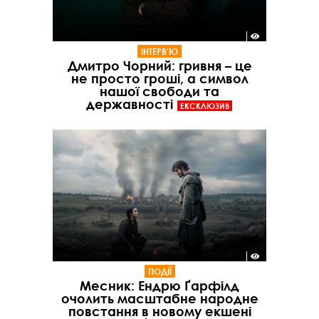
ІНТЕРВ'Ю
Дмитро Чорний: гривня – це
не просто гроші, а символ
нашої свободи та
державності
ЕКСКЛЮЗИВ
ПОДІЇ
Месник: Ендрю Ґарфілд
очолить масштабне народне
повстання в новому екшені