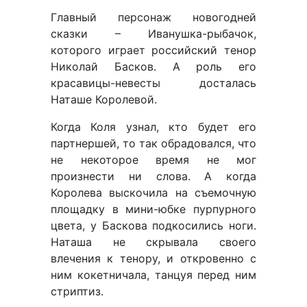
Главный персонаж новогодней
сказки – Иванушка-рыбачок,
которого играет российский тенор
Николай Басков. А роль его
красавицы-невесты досталась
Наташе Королевой.
Когда Коля узнал, кто будет его
партнершей, то так обрадовался, что
не некоторое время не мог
произнести ни слова. А когда
Королева выскочила на съемочную
площадку в мини-юбке пурпурного
цвета, у Баскова подкосились ноги.
Наташа не скрывала своего
влечения к тенору, и откровенно с
ним кокетничала, танцуя перед ним
стриптиз.