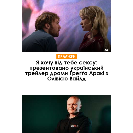
ПРЕМ'ЄРИ
Я хочу від тебе сексу:
презентовано український
трейлер драми Ґреґґа Аракі з
Олівією Вайлд