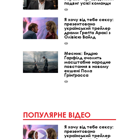
подвиг усієї команди
Я хочу від тебе сексу:
презентовано
український трейлер
драми Ґреґґа Аракі з
Олівією Вайлд
Месник: Ендрю
Ґарфілд очолить
масштабне народне
повстання в новому
екшені Пола
Ґрінґрасса
ПОПУЛЯРНЕ ВІДЕО
Я хочу від тебе сексу:
презентовано
український трейлер