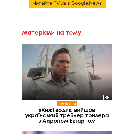
Читайте TV.ua в Google.News
Матеріали на тему
ПРЕМ'ЄРИ
«Хижі води»: вийшов
український трейлер трилера
з Аароном Екгартом