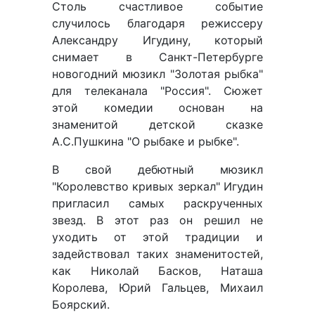
Столь счастливое событие
случилось благодаря режиссеру
Александру Игудину, который
снимает в Санкт-Петербурге
новогодний мюзикл "Золотая рыбка"
для телеканала "Россия". Сюжет
этой комедии основан на
знаменитой детской сказке
А.С.Пушкина "О рыбаке и рыбке".
В свой дебютный мюзикл
"Королевство кривых зеркал" Игудин
пригласил самых раскрученных
звезд. В этот раз он решил не
уходить от этой традиции и
задействовал таких знаменитостей,
как Николай Басков, Наташа
Королева, Юрий Гальцев, Михаил
Боярский.