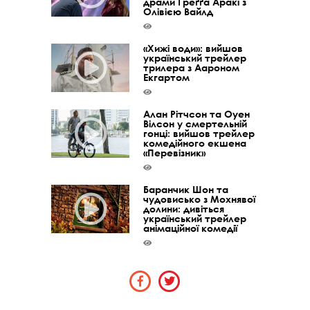
драми Ґреґґа Аракі з
Олівією Вайлд
«Хижі води»: вийшов
український трейлер
трилера з Аароном
Екгартом
Алан Рітчсон та Оуен
Вілсон у смертельній
гонці: вийшов трейлер
комедійного екшена
«Перевізник»
Баранчик Шон та
чудовисько з Мохнявої
долини: дивіться
український трейлер
анімаційної комедії