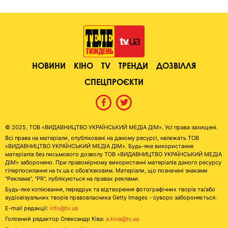
НОВИНИ
КІНО
TV
ТРЕНДИ
ДОЗВІЛЛЯ
СПЕЦПРОЄКТИ
© 2025, ТОВ «ВИДАВНИЦТВО УКРАЇНСЬКИЙ МЕДІА ДІМ». Усі права захищені.
Всі права на матеріали, опубліковані на даному ресурсі, належать ТОВ
«ВИДАВНИЦТВО УКРАЇНСЬКИЙ МЕДІА ДІМ». Будь-яке використання
матеріалів без письмового дозволу ТОВ «ВИДАВНИЦТВО УКРАЇНСЬКИЙ МЕДІА
ДІМ» заборонено. При правомірному використанні матеріалів даного ресурсу
гіперпосилання на tv.ua є обов'язковим. Матеріали, що позначені знаками
"Реклама", "PR", публікуються на правах реклами.
Будь-яке копіювання, передрук та відтворення фотографічних творів та/або
аудіовізуальних творів правовласника Getty Images - суворо забороняється.
E-mail редакції:
info@tv.ua
Головний редактор Олександр Ківа:
a.kiva@tv.ua