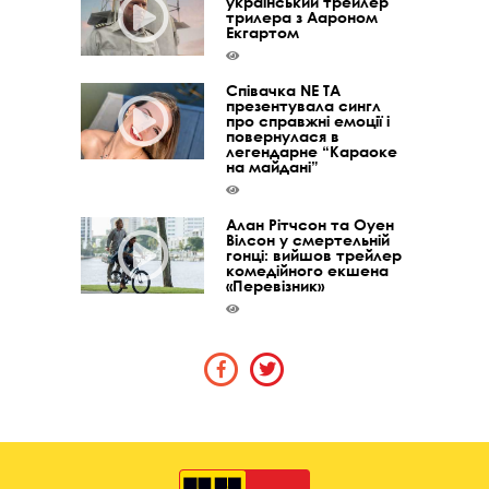
український трейлер
трилера з Аароном
Екгартом
Співачка NE TA
презентувала сингл
про справжні емоції і
повернулася в
легендарне “Караоке
на майдані”
Алан Рітчсон та Оуен
Вілсон у смертельній
гонці: вийшов трейлер
комедійного екшена
«Перевізник»