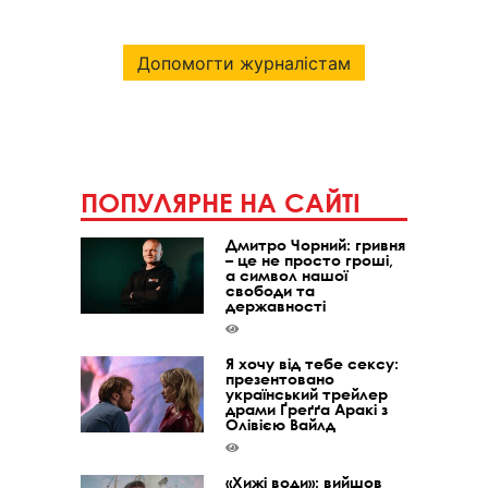
Допомогти журналістам
ПОПУЛЯРНЕ НА САЙТІ
Дмитро Чорний: гривня
– це не просто гроші,
а символ нашої
свободи та
державності
Я хочу від тебе сексу:
презентовано
український трейлер
драми Ґреґґа Аракі з
Олівією Вайлд
«Хижі води»: вийшов