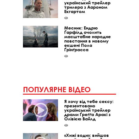
український трейлер
трилера з Аароном
Екгартом
Месник: Ендрю
Ґарфілд очолить
масштабне народне
повстання в новому
екшені Пола
Ґрінґрасса
ПОПУЛЯРНЕ ВІДЕО
Я хочу від тебе сексу:
презентовано
український трейлер
драми Ґреґґа Аракі з
Олівією Вайлд
«Хижі води»: вийшов