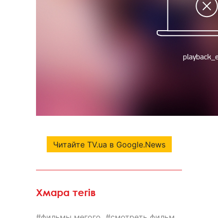
Читайте TV.ua в Google.News
Хмара тегів
фильмы мегого
смотреть фильм