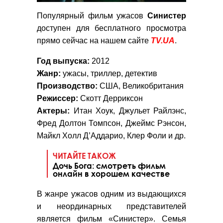
Популярный фильм ужасов
Синистер
доступен для бесплатного просмотра
прямо сейчас на нашем сайте
TV.UA
.
Год выпуска:
2012
Жанр:
ужасы, триллер, детектив
Производство:
США, Великобритания
Режиссер:
Скотт Дерриксон
Актеры:
Итан Хоук, Джульет Райлэнс,
Фред Долтон Томпсон, Джеймс Рэнсон,
Майкл Холл Д’Аддарио, Клер Фоли и др.
ЧИТАЙТЕ ТАКОЖ
Дочь Бога: смотреть фильм
онлайн в хорошем качестве
В жанре ужасов одним из выдающихся
и неординарных представителей
является фильм «Синистер». Семья