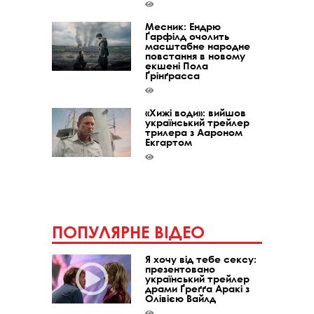
Месник: Ендрю
Ґарфілд очолить
масштабне народне
повстання в новому
екшені Пола
Ґрінґрасса
«Хижі води»: вийшов
український трейлер
трилера з Аароном
Екгартом
ПОПУЛЯРНЕ ВІДЕО
Я хочу від тебе сексу:
презентовано
український трейлер
драми Ґреґґа Аракі з
Олівією Вайлд