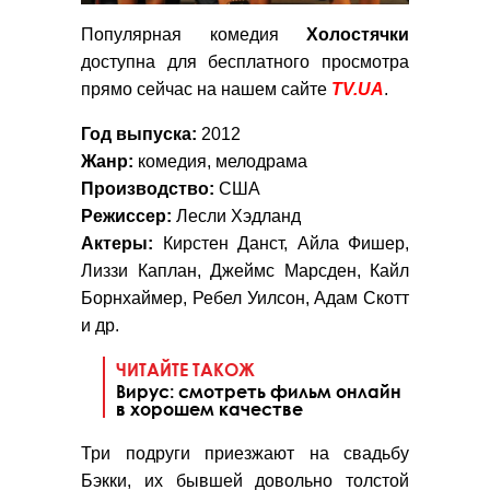
Популярная комедия
Холостячки
доступна для бесплатного просмотра
прямо сейчас на нашем сайте
TV.UA
.
Год выпуска:
2012
Жанр:
комедия, мелодрама
Производство:
США
Режиссер:
Лесли Хэдланд
Актеры:
Кирстен Данст, Айла Фишер,
Лиззи Каплан, Джеймс Марсден, Кайл
Борнхаймер, Ребел Уилсон, Адам Скотт
и др.
ЧИТАЙТЕ ТАКОЖ
Вирус: смотреть фильм онлайн
в хорошем качестве
Три подруги приезжают на свадьбу
Бэкки, их бывшей довольно толстой