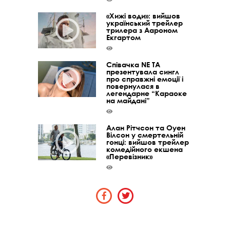
«Хижі води»: вийшов
український трейлер
трилера з Аароном
Екгартом
Співачка NE TA
презентувала сингл
про справжні емоції і
повернулася в
легендарне “Караоке
на майдані”
Алан Рітчсон та Оуен
Вілсон у смертельній
гонці: вийшов трейлер
комедійного екшена
«Перевізник»