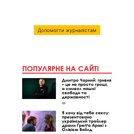
Допомогти журналістам
ПОПУЛЯРНЕ НА САЙТІ
Дмитро Чорний: гривня
– це не просто гроші,
а символ нашої
свободи та
державності
Я хочу від тебе сексу:
презентовано
український трейлер
драми Ґреґґа Аракі з
Олівією Вайлд