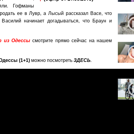
яли. Гофманы
родать ее в Лувр, а Лысый рассказал Васе, что
 Василий начинает догадываться, что Браун и
р из Одессы
смотрите прямо сейчас на нашем
Одессы (1+1)
можно посмотреть
ЗДЕСЬ
.