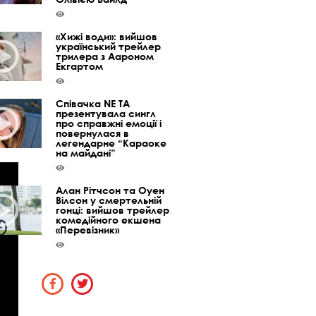
«Хижі води»: вийшов
український трейлер
трилера з Аароном
Екгартом
Співачка NE TA
презентувала сингл
про справжні емоції і
повернулася в
легендарне “Караоке
на майдані”
Алан Рітчсон та Оуен
Вілсон у смертельній
гонці: вийшов трейлер
комедійного екшена
«Перевізник»