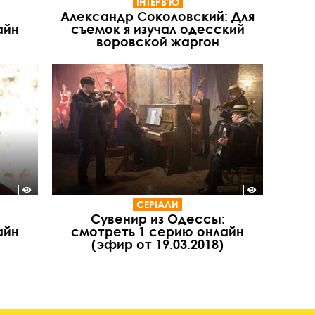
ІНТЕРВ'Ю
Александр Соколовский: Для
айн
съемок я изучал одесский
воровской жаргон
СЕРІАЛИ
Сувенир из Одессы:
айн
смотреть 1 серию онлайн
(эфир от 19.03.2018)