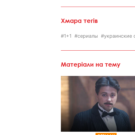
Хмара тегів
1+1
сериалы
украинские 
Матеріали на тему