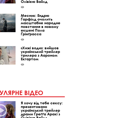
Олівією Вайлд
Месник: Ендрю
Ґарфілд очолить
масштабне народне
повстання в новому
екшені Пола
Ґрінґрасса
«Хижі води»: вийшов
український трейлер
трилера з Аароном
Екгартом
УЛЯРНЕ ВІДЕО
Я хочу від тебе сексу:
презентовано
український трейлер
драми Ґреґґа Аракі з
Олівією Вайлд