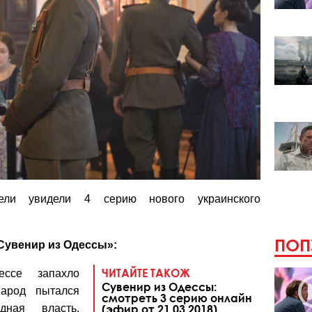
тели увидели 4 серию нового украинского
ПОП
«Сувенир из Одессы»:
ЧИТАЙТЕ ТАКОЖ
ссе запахло
Сувенир из Одессы:
народ пытался
смотреть 3 серию онлайн
дная власть,
(эфир от 21.03.2018)