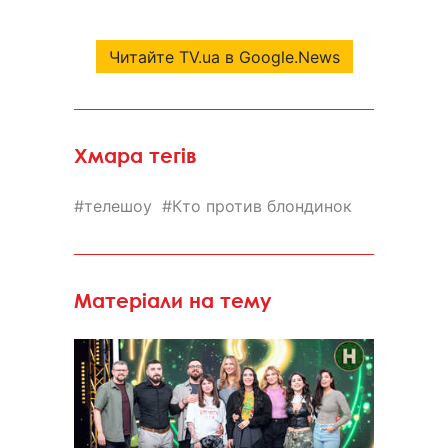
Читайте TV.ua в Google.News
Хмара тегів
телешоу
Кто против блондинок
Матеріали на тему