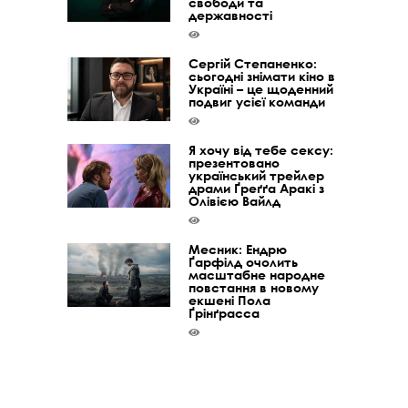
свободи та
державності
Сергій Степаненко:
сьогодні знімати кіно в
Україні – це щоденний
подвиг усієї команди
Я хочу від тебе сексу:
презентовано
український трейлер
драми Ґреґґа Аракі з
Олівією Вайлд
Месник: Ендрю
Ґарфілд очолить
масштабне народне
повстання в новому
екшені Пола
Ґрінґрасса