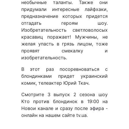
необычные таланты. Также они
придумали интересные лайфхаки,
предназначение которых придется
отгадать героям шоу.
Изобретательность светловолосых
красавиц поражает! Мужчины, не
желая упасть в грязь лицом, тоже
проявят смекалку и
изобретательность.
В этот раз посоревноваться с
блондинками придет украинский
комик, телеактер Юрий Ткач.
Смотрите 3 выпуск 2 сезона шоу
Кто против блондинок в 19:00 на
Новои канале и сразу после эфира -
онлайн на нашем сайте tv.ua.