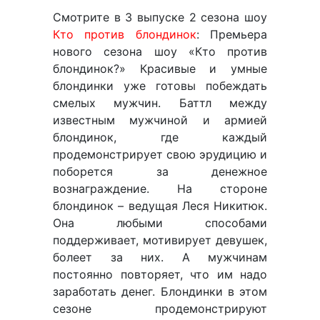
Смотрите в 3 выпуске 2 сезона шоу
Кто против блондинок
: Премьера
нового сезона шоу «Кто против
блондинок?» Красивые и умные
блондинки уже готовы побеждать
смелых мужчин. Баттл между
известным мужчиной и армией
блондинок, где каждый
продемонстрирует свою эрудицию и
поборется за денежное
вознаграждение. На стороне
блондинок – ведущая Леся Никитюк.
Она любыми способами
поддерживает, мотивирует девушек,
болеет за них. А мужчинам
постоянно повторяет, что им надо
заработать денег. Блондинки в этом
сезоне продемонстрируют