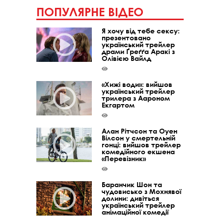
ПОПУЛЯРНЕ ВІДЕО
Я хочу від тебе сексу:
презентовано
український трейлер
драми Ґреґґа Аракі з
Олівією Вайлд
«Хижі води»: вийшов
український трейлер
трилера з Аароном
Екгартом
Алан Рітчсон та Оуен
Вілсон у смертельній
гонці: вийшов трейлер
комедійного екшена
«Перевізник»
Баранчик Шон та
чудовисько з Мохнявої
долини: дивіться
український трейлер
анімаційної комедії