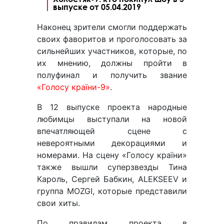
выпуске от 05.04.2019
Наконец зрители смогли поддержать
своих фаворитов и проголосовать за
сильнейших участников, которые, по
их мнению, должны пройти в
полуфинал и получить звание
«Голосу країни-9»
.
В 12 выпуске проекта народные
любимцы выступали на новой
впечатляющей сцене с
невероятными декорациями и
номерами. На сцену «Голосу країни»
также вышли суперзвезды Тина
Кароль, Сергей Бабкин, ALEKSEEV и
группа MOZGI, которые представили
свои хиты.
По правилам проекта в