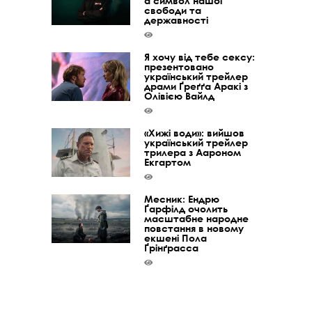
а символ нашої
свободи та
державності
Я хочу від тебе сексу:
презентовано
український трейлер
драми Ґреґґа Аракі з
Олівією Вайлд
«Хижі води»: вийшов
український трейлер
трилера з Аароном
Екгартом
Месник: Ендрю
Ґарфілд очолить
масштабне народне
повстання в новому
екшені Пола
Ґрінґрасса