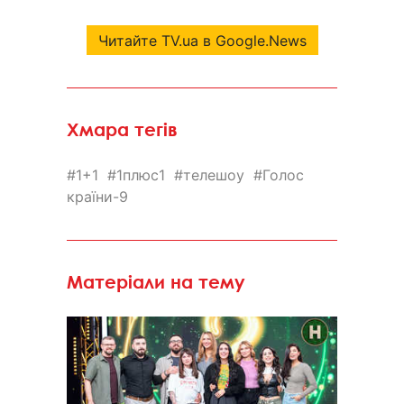
Читайте TV.ua в Google.News
Хмара тегів
1+1
1плюс1
телешоу
Голос
країни-9
Матеріали на тему