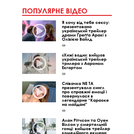
ПОПУЛЯРНЕ ВІДЕО
Я хочу від тебе сексу:
презентовано
український трейлер
драми Ґреґґа Аракі з
Олівією Вайлд
«Хижі води»: вийшов
український трейлер
трилера з Аароном
Екгартом
Співачка NE TA
презентувала сингл
про справжні емоції і
повернулася в
легендарне “Караоке
на майдані”
Алан Рітчсон та Оуен
Вілсон у смертельній
гонці: вийшов трейлер
комедійного екшена