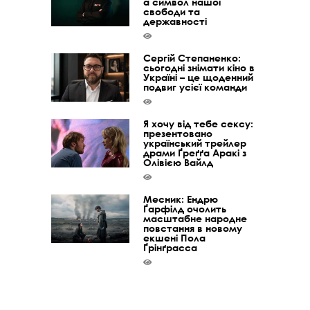
а символ нашої
свободи та
державності
Сергій Степаненко:
сьогодні знімати кіно в
Україні – це щоденний
подвиг усієї команди
Я хочу від тебе сексу:
презентовано
український трейлер
драми Ґреґґа Аракі з
Олівією Вайлд
Месник: Ендрю
Ґарфілд очолить
масштабне народне
повстання в новому
екшені Пола
Ґрінґрасса