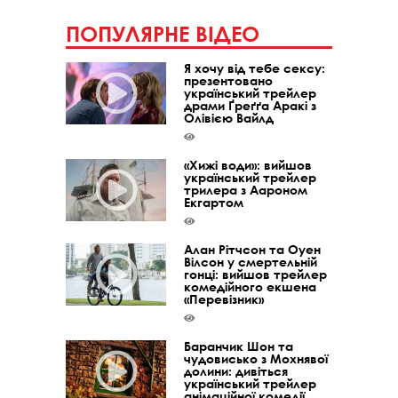
ПОПУЛЯРНЕ ВІДЕО
Я хочу від тебе сексу:
презентовано
український трейлер
драми Ґреґґа Аракі з
Олівією Вайлд
«Хижі води»: вийшов
український трейлер
трилера з Аароном
Екгартом
Алан Рітчсон та Оуен
Вілсон у смертельній
гонці: вийшов трейлер
комедійного екшена
«Перевізник»
Баранчик Шон та
чудовисько з Мохнявої
долини: дивіться
український трейлер
анімаційної комедії