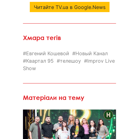
Читайте TV.ua в Google.News
Хмара тегів
Евгений Кошевой
Новый Канал
Квартал 95
телешоу
Improv Live
Show
Матеріали на тему