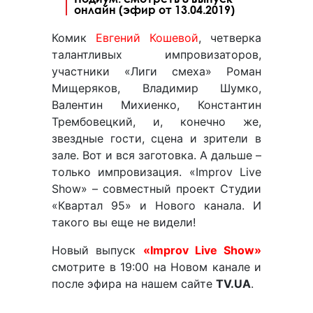
онлайн (эфир от 13.04.2019)
Комик
Евгений Кошевой
, четверка
талантливых импровизаторов,
участники «Лиги смеха» Роман
Мищеряков, Владимир Шумко,
Валентин Михиенко, Константин
Трембовецкий, и, конечно же,
звездные гости, сцена и зрители в
зале. Вот и вся заготовка. А дальше –
только импровизация. «Improv Live
Show» – совместный проект Студии
«Квартал 95» и Нового канала. И
такого вы еще не видели!
Новый выпуск
«Improv Live Show»
смотрите в 19:00 на Новом канале и
после эфира на нашем сайте
TV.UA
.