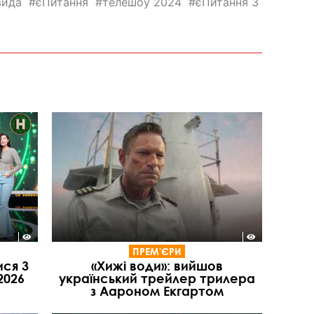
вида
єПитання
телешоу 2024
єПитання 3
ПРЕМ'ЄРИ
ися 3
«Хижі води»: вийшов
2026
український трейлер трилера
з Аароном Екгартом