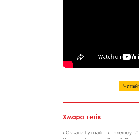
Читайт
Хмара тегів
Оксана Гутцайт
телешоу