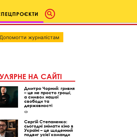
СПЕЦПРОЄКТИ
Допомогти журналістам
УЛЯРНЕ НА САЙТІ
Дмитро Чорний: гривня
– це не просто гроші,
а символ нашої
свободи та
державності
Сергій Степаненко:
сьогодні знімати кіно в
Україні – це щоденний
подвиг усієї команди