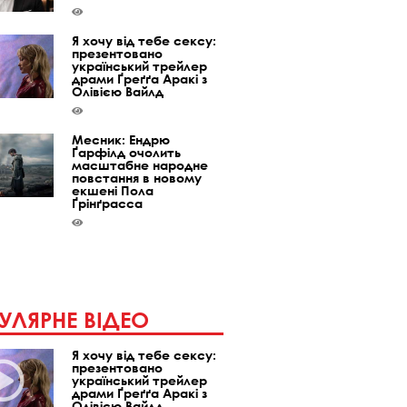
Я хочу від тебе сексу:
презентовано
український трейлер
драми Ґреґґа Аракі з
Олівією Вайлд
Месник: Ендрю
Ґарфілд очолить
масштабне народне
повстання в новому
екшені Пола
Ґрінґрасса
УЛЯРНЕ ВІДЕО
Я хочу від тебе сексу:
презентовано
український трейлер
драми Ґреґґа Аракі з
Олівією Вайлд