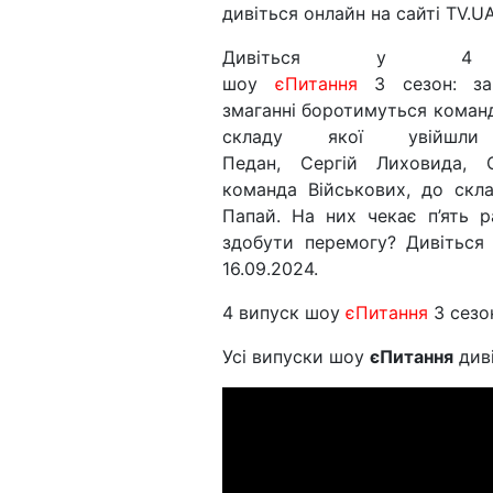
дивіться онлайн на сайті TV.UA
Дивіться у 4 
шоу
єПитання
3 сезон: за
змаганні боротимуться команд
складу якої увійшли
Педан, Сергій Лиховида, 
команда Військових, до скл
Папай. На них чекає п’ять р
здобути перемогу? Дивіться
16.09.2024.
4 випуск шоу
єПитання
3 сезо
Усі випуски шоу
єПитання
див