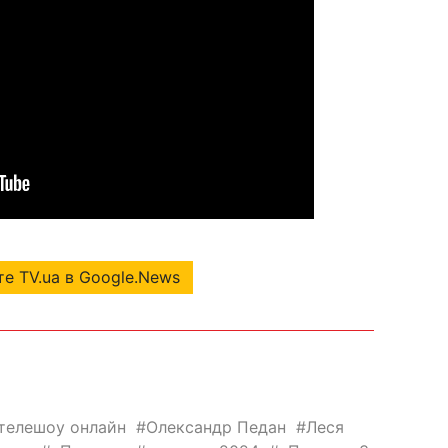
е TV.ua в Google.News
телешоу онлайн
Олександр Педан
Леся