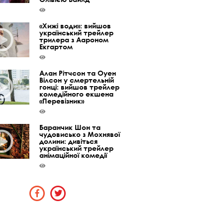
«Хижі води»: вийшов
український трейлер
трилера з Аароном
Екгартом
Алан Рітчсон та Оуен
Вілсон у смертельній
гонці: вийшов трейлер
комедійного екшена
«Перевізник»
Баранчик Шон та
чудовисько з Мохнявої
долини: дивіться
український трейлер
анімаційної комедії