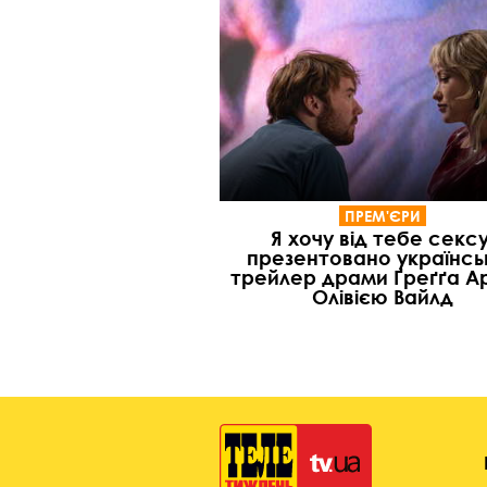
ПРЕМ'ЄРИ
Я хочу від тебе сексу
презентовано українсь
трейлер драми Ґреґґа Ар
Олівією Вайлд