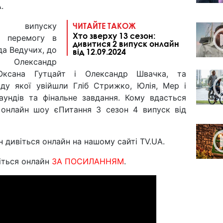
.
випуску
ЧИТАЙТЕ ТАКОЖ
Хто зверху 13 сезон:
 перемогу в
дивитися 2 випуск онлайн
а Ведучих, до
від 12.09.2024
 Олександр
Оксана Гутцайт і Олександр Швачка, та
аду якої увійшли Гліб Стрижко, Юлія, Мер і
аундів та фінальне завдання. Кому вдасться
 онлайн шоу єПитання 3 сезон 4 випуск від
н дивіться онлайн на нашому сайті TV.UA.
іться онлайн
ЗА ПОСИЛАННЯМ
.