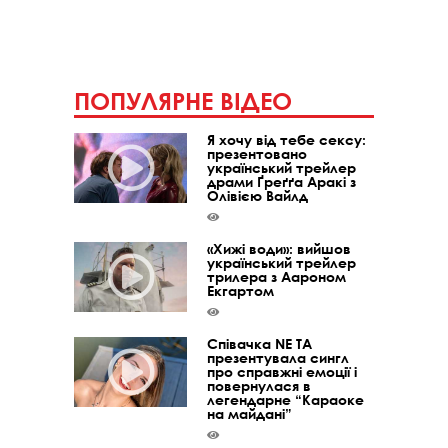
ПОПУЛЯРНЕ ВІДЕО
Я хочу від тебе сексу:
презентовано
український трейлер
драми Ґреґґа Аракі з
Олівією Вайлд
«Хижі води»: вийшов
український трейлер
трилера з Аароном
Екгартом
Співачка NE TA
презентувала сингл
про справжні емоції і
повернулася в
легендарне “Караоке
на майдані”