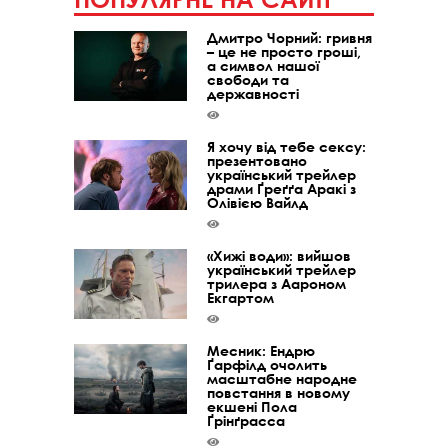
Дмитро Чорний: гривня
– це не просто гроші,
а символ нашої
свободи та
державності
Я хочу від тебе сексу:
презентовано
український трейлер
драми Ґреґґа Аракі з
Олівією Вайлд
«Хижі води»: вийшов
український трейлер
трилера з Аароном
Екгартом
Месник: Ендрю
Ґарфілд очолить
масштабне народне
повстання в новому
екшені Пола
Ґрінґрасса