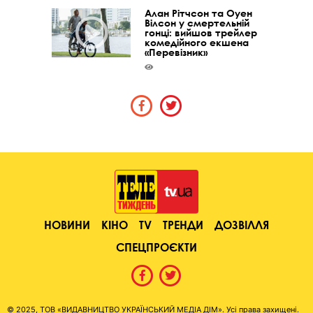
Алан Рітчсон та Оуен
Вілсон у смертельній
гонці: вийшов трейлер
комедійного екшена
«Перевізник»
НОВИНИ
КІНО
TV
ТРЕНДИ
ДОЗВІЛЛЯ
СПЕЦПРОЄКТИ
© 2025, ТОВ «ВИДАВНИЦТВО УКРАЇНСЬКИЙ МЕДІА ДІМ». Усі права захищені.