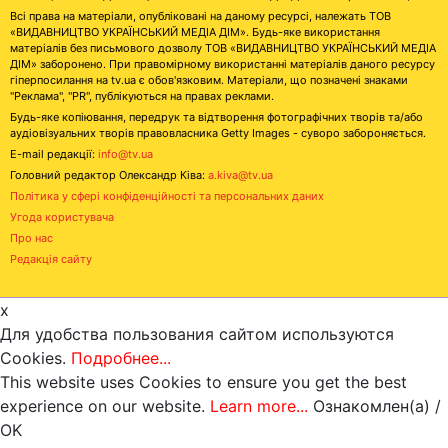
Всі права на матеріали, опубліковані на даному ресурсі, належать ТОВ
«ВИДАВНИЦТВО УКРАЇНСЬКИЙ МЕДІА ДІМ». Будь-яке використання
матеріалів без письмового дозволу ТОВ «ВИДАВНИЦТВО УКРАЇНСЬКИЙ МЕДІА
ДІМ» заборонено. При правомірному використанні матеріалів даного ресурсу
гіперпосилання на tv.ua є обов'язковим. Матеріали, що позначені знаками
"Реклама", "PR", публікуються на правах реклами.
Будь-яке копіювання, передрук та відтворення фотографічних творів та/або
аудіовізуальних творів правовласника Getty Images - суворо забороняється.
E-mail редакції:
info@tv.ua
Головний редактор Олександр Ківа:
a.kiva@tv.ua
Політика у сфері конфіденційності та персональних даних
Угода користувача
Про нас
Редакція сайту
x
Для удобства пользования сайтом используются
Cookies.
Подробнее...
This website uses Cookies to ensure you get the best
experience on our website.
Learn more...
Ознакомлен(а) /
OK