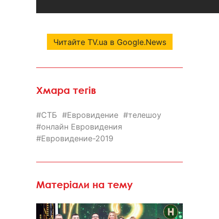
Читайте TV.ua в Google.News
Хмара тегів
СТБ
Евровидение
телешоу
онлайн Евровидения
Евровидение-2019
Матеріали на тему