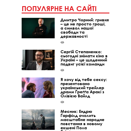
ПОПУЛЯРНЕ НА САЙТІ
Дмитро Чорний: гривня
– це не просто гроші,
а символ нашої
свободи та
державності
Сергій Степаненко:
сьогодні знімати кіно в
Україні – це щоденний
подвиг усієї команди
Я хочу від тебе сексу:
презентовано
український трейлер
драми Ґреґґа Аракі з
Олівією Вайлд
Месник: Ендрю
Ґарфілд очолить
масштабне народне
повстання в новому
екшені Пола