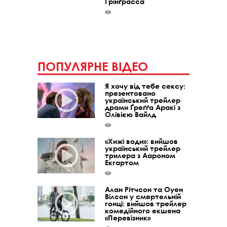
Ґрінґрасса
ПОПУЛЯРНЕ ВІДЕО
Я хочу від тебе сексу:
презентовано
український трейлер
драми Ґреґґа Аракі з
Олівією Вайлд
«Хижі води»: вийшов
український трейлер
трилера з Аароном
Екгартом
Алан Рітчсон та Оуен
Вілсон у смертельній
гонці: вийшов трейлер
комедійного екшена
«Перевізник»