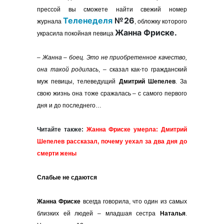
прессой вы сможете найти свежий номер
Теленеделя
№26
журнала
, обложку которого
Жанна Фриске.
украсила покойная певица
– Жанна – боец. Это не приобретенное качество,
она такой родилась
, – сказал как-то гражданский
муж певицы, телеведущий
Дмитрий Шепелев
. За
свою жизнь она тоже сражалась – с самого первого
дня и до последнего…
Читайте также:
Жанна Фриске умерла: Дмитрий
Шепелев рассказал, почему уехал за два дня до
смерти жены
Слабые не сдаются
Жанна Фриске
всегда говорила, что один из самых
близких ей людей – младшая сестра
Наталья
.