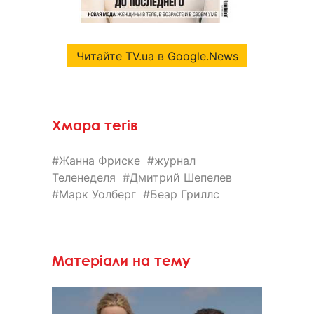
Читайте TV.ua в Google.News
Хмара тегів
Жанна Фриске
журнал
Теленеделя
Дмитрий Шепелев
Марк Уолберг
Беар Гриллс
Матеріали на тему