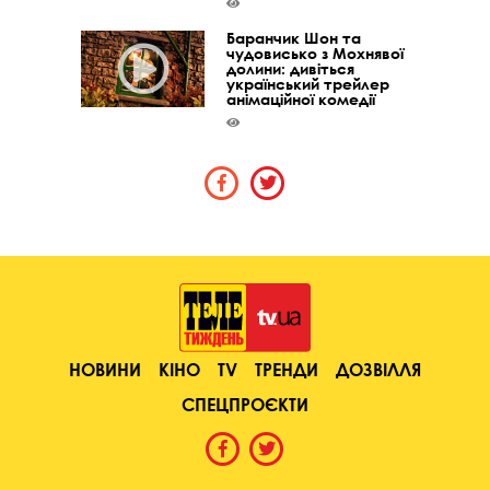
Баранчик Шон та
чудовисько з Мохнявої
долини: дивіться
український трейлер
анімаційної комедії
НОВИНИ
КІНО
TV
ТРЕНДИ
ДОЗВІЛЛЯ
СПЕЦПРОЄКТИ