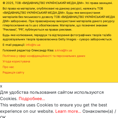
© 2025, ТОВ «ВИДАВНИЦТВО УКРАЇНСЬКИЙ МЕДІА ДІМ». Усі права захищені.
Всі права на матеріали, опубліковані на даному ресурсі, належать ТОВ
«ВИДАВНИЦТВО УКРАЇНСЬКИЙ МЕДІА ДІМ». Будь-яке використання
матеріалів без письмового дозволу ТОВ «ВИДАВНИЦТВО УКРАЇНСЬКИЙ МЕДІА
ДІМ» заборонено. При правомірному використанні матеріалів даного ресурсу
гіперпосилання на tv.ua є обов'язковим. Матеріали, що позначені знаками
"Реклама", "PR", публікуються на правах реклами.
Будь-яке копіювання, передрук та відтворення фотографічних творів та/або
аудіовізуальних творів правовласника Getty Images - суворо забороняється.
E-mail редакції:
info@tv.ua
Головний редактор Олександр Ківа:
a.kiva@tv.ua
Політика у сфері конфіденційності та персональних даних
Угода користувача
Про нас
Редакція сайту
x
Для удобства пользования сайтом используются
Cookies.
Подробнее...
This website uses Cookies to ensure you get the best
experience on our website.
Learn more...
Ознакомлен(а) /
OK