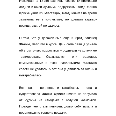
Невзирая на 12 лет разницы, сестрички прекрасно
ладили и были лучшими подружками. Когда Жанна
Фриске ушла из Блестящих, младшенькая на время
заменила ее в коллективе, но сделать карьеру
певицы, увы, ей не удалось.
О том, что у девочек был еще и брат, близнец
Жанны
, мало кто в курсе. Да и сама певица узнала
об этом только подростком – родители не хотели ее
травмировать. Оказывается, они родились
семимесячными и очень слабенькими. Мальчика
спасти не удалось. А вот она уцепилась за жизнь и
выкарабкалась.
Вот так – цепляясь и карабкаясь – она и
существовала.
Жанна Фриске
ничего не получила
от судьбы на блюдечке с голубой каемочкой.
Прежде чем стать певицей, долго себя искала и
неоднократно терпела неудачи.