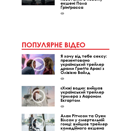
екшені Пола
Ґрінґрасса
ПОПУЛЯРНЕ ВІДЕО
Я хочу від тебе сексу:
презентовано
український трейлер
драми Ґреґґа Аракі з
Олівією Вайлд
«Хижі води»: вийшов
український трейлер
трилера з Аароном
Екгартом
Алан Рітчсон та Оуен
Вілсон у смертельній
гонці: вийшов трейлер
комедійного екшена