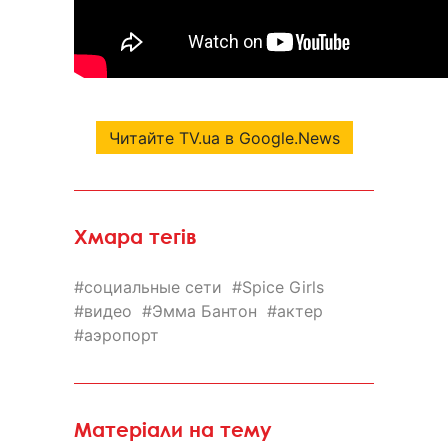
Читайте TV.ua в Google.News
Хмара тегів
социальные сети
Spice Girls
видео
Эмма Бантон
актер
аэропорт
Матеріали на тему