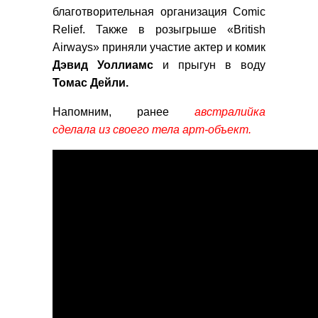
благотворительная организация Comic
Relief. Также в розыгрыше «British
Airways» приняли участие актер и комик
Дэвид Уоллиамс
и прыгун в воду
Томас Дейли.
Напомним, ранее
австралийка
сделала из своего тела арт-объект.