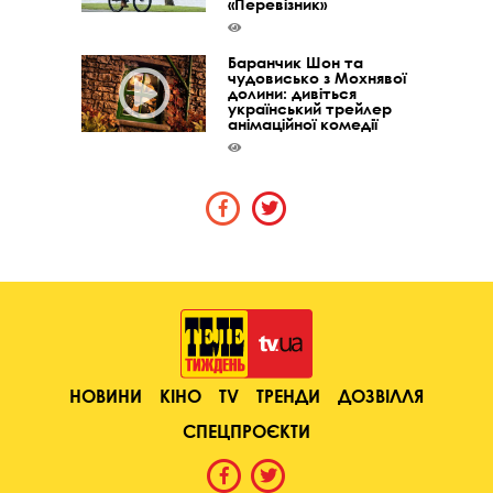
«Перевізник»
Баранчик Шон та
чудовисько з Мохнявої
долини: дивіться
український трейлер
анімаційної комедії
НОВИНИ
КІНО
TV
ТРЕНДИ
ДОЗВІЛЛЯ
СПЕЦПРОЄКТИ