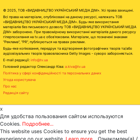
© 2025, ТОВ «ВИДАВНИЦТВО УКРАЇНСЬКИЙ МЕДІА ДІМ». Усі права захищені.
Всі права на матеріали, опубліковані на даному ресурсі, належать ТОВ
«ВИДАВНИЦТВО УКРАЇНСЬКИЙ МЕДІА ДІМ». Будь-яке використання
матеріалів без письмового дозволу ТОВ «ВИДАВНИЦТВО УКРАЇНСЬКИЙ МЕДІА
ДІМ» заборонено. При правомірному використанні матеріалів даного ресурсу
гіперпосилання на tv.ua є обов'язковим. Матеріали, що позначені знаками
"Реклама", "PR", публікуються на правах реклами.
Будь-яке копіювання, передрук та відтворення фотографічних творів та/або
аудіовізуальних творів правовласника Getty Images - суворо забороняється.
E-mail редакції:
info@tv.ua
Головний редактор Олександр Ківа:
a.kiva@tv.ua
Політика у сфері конфіденційності та персональних даних
Угода користувача
Про нас
Редакція сайту
x
Для удобства пользования сайтом используются
Cookies.
Подробнее...
This website uses Cookies to ensure you get the best
experience on our website.
Learn more...
Ознакомлен(а) /