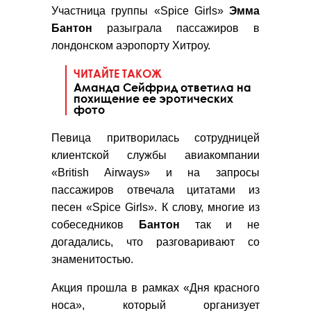
Участница группы «Spice Girls»
Эмма
Бантон
разыграла пассажиров в
лондонском аэропорту Хитроу.
ЧИТАЙТЕ ТАКОЖ
Аманда Сейфрид ответила на
похищение ее эротических
фото
Певица притворилась сотрудницей
клиентской службы авиакомпании
«British Airways» и на запросы
пассажиров отвечала цитатами из
песен «Spice Girls». К слову, многие из
собеседников
Бантон
так и не
догадались, что разговаривают со
знаменитостью.
Акция прошла в рамках «Дня красного
носа», который организует