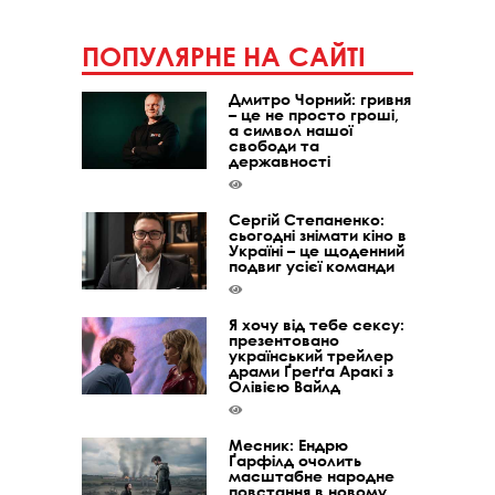
ПОПУЛЯРНЕ НА САЙТІ
Дмитро Чорний: гривня
– це не просто гроші,
а символ нашої
свободи та
державності
Сергій Степаненко:
сьогодні знімати кіно в
Україні – це щоденний
подвиг усієї команди
Я хочу від тебе сексу:
презентовано
український трейлер
драми Ґреґґа Аракі з
Олівією Вайлд
Месник: Ендрю
Ґарфілд очолить
масштабне народне
повстання в новому