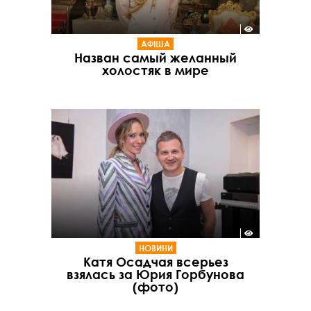
АФІША
Назван самый желанный
холостяк в мире
НОВИНИ
Катя Осадчая всерьез
взялась за Юрия Горбунова
(фото)