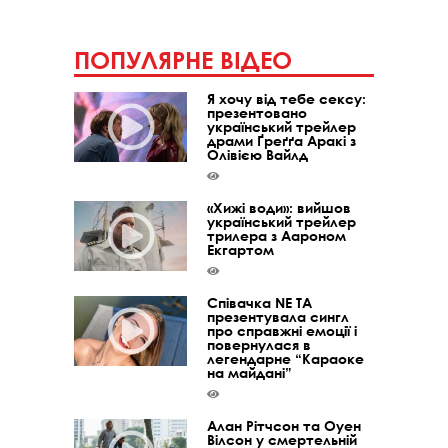
ПОПУЛЯРНЕ ВІДЕО
Я хочу від тебе сексу:
презентовано
український трейлер
драми Ґреґґа Аракі з
Олівією Вайлд
«Хижі води»: вийшов
український трейлер
трилера з Аароном
Екгартом
Співачка NE TA
презентувала сингл
про справжні емоції і
повернулася в
легендарне “Караоке
на майдані”
Алан Рітчсон та Оуен
Вілсон у смертельній