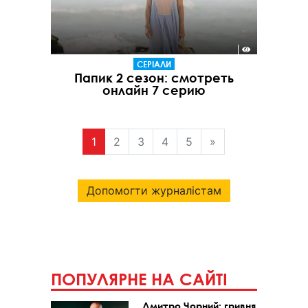
СЕРІАЛИ
Папик 2 сезон: смотреть
онлайн 7 серию
1
2
3
4
5
»
Допомогти журналістам
ПОПУЛЯРНЕ НА САЙТІ
Дмитро Чорний: гривня