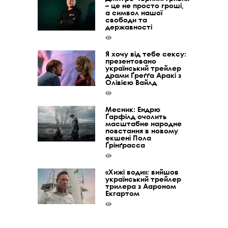
– це не просто гроші,
а символ нашої
свободи та
державності
Я хочу від тебе сексу:
презентовано
український трейлер
драми Ґреґґа Аракі з
Олівією Вайлд
Месник: Ендрю
Ґарфілд очолить
масштабне народне
повстання в новому
екшені Пола
Ґрінґрасса
«Хижі води»: вийшов
український трейлер
трилера з Аароном
Екгартом