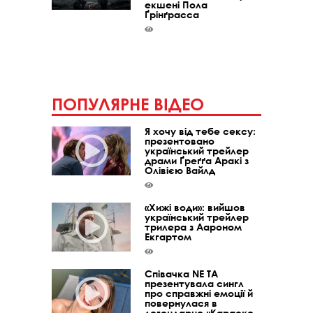
екшені Пола
Ґрінґрасса
ПОПУЛЯРНЕ ВІДЕО
Я хочу від тебе сексу:
презентовано
український трейлер
драми Ґреґґа Аракі з
Олівією Вайлд
«Хижі води»: вийшов
український трейлер
трилера з Аароном
Екгартом
Співачка NE TA
презентувала сингл
про справжні емоції й
повернулася в
легендарне «Караоке