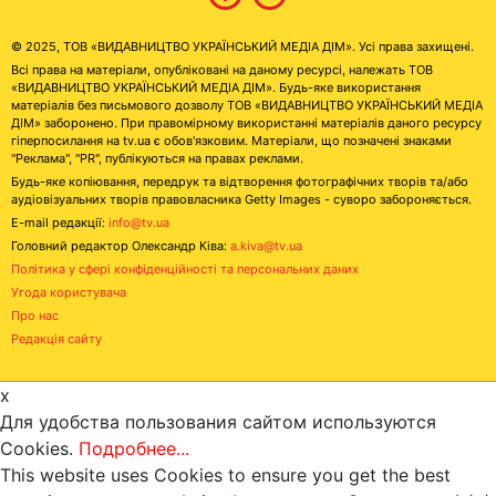
© 2025, ТОВ «ВИДАВНИЦТВО УКРАЇНСЬКИЙ МЕДІА ДІМ». Усі права захищені.
Всі права на матеріали, опубліковані на даному ресурсі, належать ТОВ
«ВИДАВНИЦТВО УКРАЇНСЬКИЙ МЕДІА ДІМ». Будь-яке використання
матеріалів без письмового дозволу ТОВ «ВИДАВНИЦТВО УКРАЇНСЬКИЙ МЕДІА
ДІМ» заборонено. При правомірному використанні матеріалів даного ресурсу
гіперпосилання на tv.ua є обов'язковим. Матеріали, що позначені знаками
"Реклама", "PR", публікуються на правах реклами.
Будь-яке копіювання, передрук та відтворення фотографічних творів та/або
аудіовізуальних творів правовласника Getty Images - суворо забороняється.
E-mail редакції:
info@tv.ua
Головний редактор Олександр Ківа:
a.kiva@tv.ua
Політика у сфері конфіденційності та персональних даних
Угода користувача
Про нас
Редакція сайту
x
Для удобства пользования сайтом используются
Cookies.
Подробнее...
This website uses Cookies to ensure you get the best