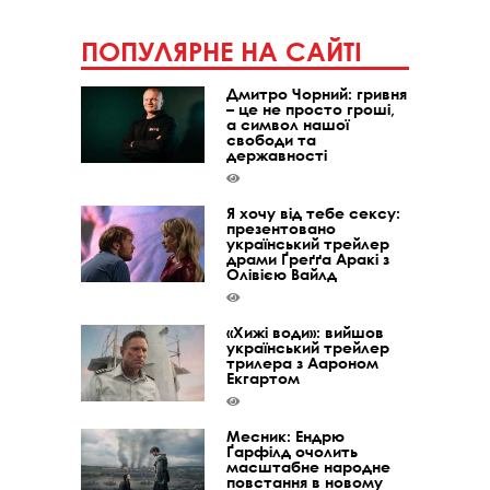
ПОПУЛЯРНЕ НА САЙТІ
Дмитро Чорний: гривня
– це не просто гроші,
а символ нашої
свободи та
державності
Я хочу від тебе сексу:
презентовано
український трейлер
драми Ґреґґа Аракі з
Олівією Вайлд
«Хижі води»: вийшов
український трейлер
трилера з Аароном
Екгартом
Месник: Ендрю
Ґарфілд очолить
масштабне народне
повстання в новому