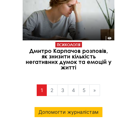
ПСИХОЛОГІЯ
Дмитро Карпачов розповів,
як знизити кількість
негативних думок та емоцій у
житті
1
2
3
4
5
»
Допомогти журналістам