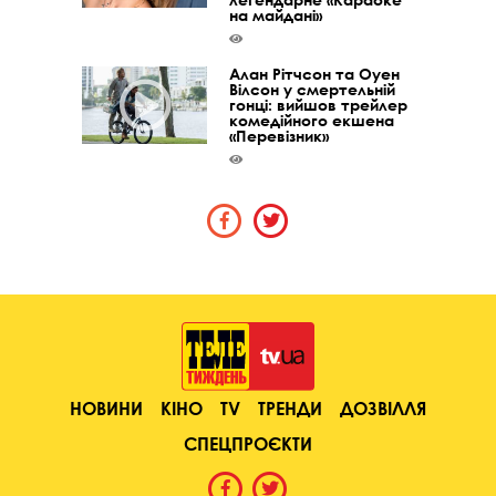
на майдані»
Алан Рітчсон та Оуен
Вілсон у смертельній
гонці: вийшов трейлер
комедійного екшена
«Перевізник»
НОВИНИ
КІНО
TV
ТРЕНДИ
ДОЗВІЛЛЯ
СПЕЦПРОЄКТИ