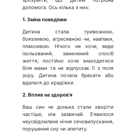
зрозуміти, що дитині потрібна
допомога. Ось кілька з них:
1. Зміна поведінки
Дитина стала тривожною,
боязливою, агресивною чи, навпаки,
плаксивою. Нічого не хоче, веде
ізольований, замкнений спосіб
життя, постійно хоче знаходитися
біля мами та не відпускає її з поля
зору. Дитина почала брехати або
вдалася до крадіжки.
2. Вплив на здоров'я
Ваш син чи донька стали хворіти
частіше, ніж зазвичай. З'явилося
неусвідомлене нічне сечовипускання,
порушення сну чи апетиту.