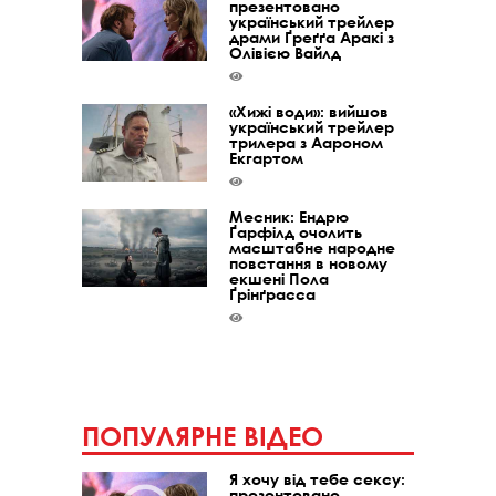
презентовано
український трейлер
драми Ґреґґа Аракі з
Олівією Вайлд
«Хижі води»: вийшов
український трейлер
трилера з Аароном
Екгартом
Месник: Ендрю
Ґарфілд очолить
масштабне народне
повстання в новому
екшені Пола
Ґрінґрасса
ПОПУЛЯРНЕ ВІДЕО
Я хочу від тебе сексу:
презентовано