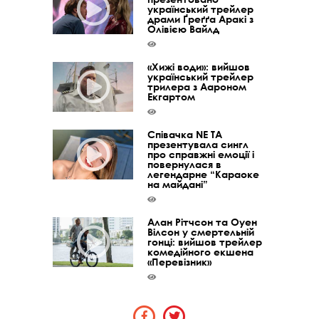
український трейлер
драми Ґреґґа Аракі з
Олівією Вайлд
«Хижі води»: вийшов
український трейлер
трилера з Аароном
Екгартом
Співачка NE TA
презентувала сингл
про справжні емоції і
повернулася в
легендарне “Караоке
на майдані”
Алан Рітчсон та Оуен
Вілсон у смертельній
гонці: вийшов трейлер
комедійного екшена
«Перевізник»