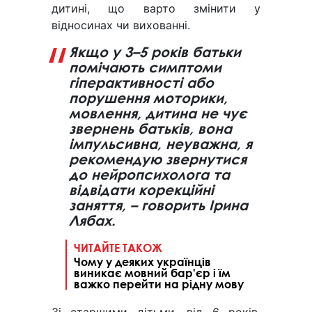
дитині, що варто змінити у
відносинах чи вихованні.
Якщо у 3–5 років батьки
помічають симптоми
гіперактивності або
порушення моторики,
мовлення, дитина не чує
звернень батьків, вона
імпульсивна, неуважна, я
рекомендую звернутися
до нейропсихолога та
відвідати корекційні
заняття, – говорить Ірина
Лябах.
ЧИТАЙТЕ ТАКОЖ
Чому у деяких українців
виникає мовний бар'єр і їм
важко перейти на рідну мову
Зі старшими дітьми, від 6 років,