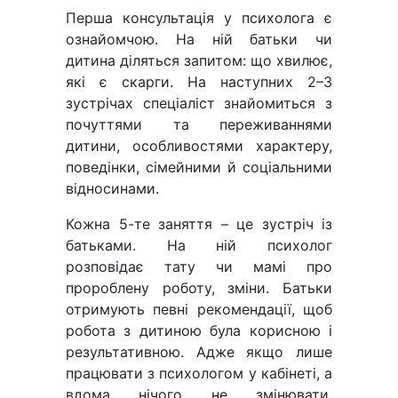
Перша консультація у психолога є
ознайомчою. На ній батьки чи
дитина діляться запитом: що хвилює,
які є скарги. На наступних 2–3
зустрічах спеціаліст знайомиться з
почуттями та переживаннями
дитини, особливостями характеру,
поведінки, сімейними й соціальними
відносинами.
Кожна 5-те заняття – це зустріч із
батьками. На ній психолог
розповідає тату чи мамі про
пророблену роботу, зміни. Батьки
отримують певні рекомендації, щоб
робота з дитиною була корисною і
результативною. Адже якщо лише
працювати з психологом у кабінеті, а
вдома нічого не змінювати,