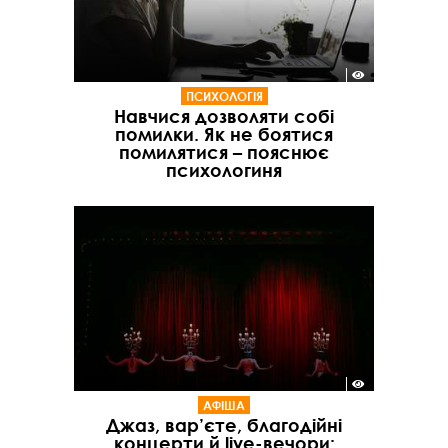
ПСИХОЛОГІЯ
Навчися дозволяти собі
помилки. Як не боятися
помилятися – пояснює
психологиня
АФІША
Джаз, вар’єте, благодійні
концерти й live-вечори: