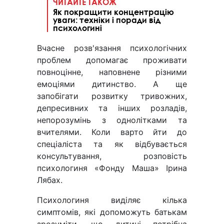
ЧИТАЙТЕ ТАКОЖ
Як покращити концентрацію
уваги: техніки і поради від
психологині
Вчасне розв'язання психологічних
проблем допомагає проживати
повноцінне, наповнене різними
емоціями дитинство. А ще
запобігати розвитку тривожних,
депресивних та інших розладів,
непорозумінь з однолітками та
вчителями. Коли варто йти до
спеціаліста та як відбувається
консультування, розповість
психологиня «Фонду Маша» Ірина
Лябах.
Психологиня виділяє кілька
симптомів, які допоможуть батькам