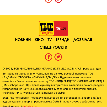
НОВИНИ
КІНО
TV
ТРЕНДИ
ДОЗВІЛЛЯ
СПЕЦПРОЄКТИ
© 2025, ТОВ «ВИДАВНИЦТВО УКРАЇНСЬКИЙ МЕДІА ДІМ». Усі права захищені.
Всі права на матеріали, опубліковані на даному ресурсі, належать ТОВ
«ВИДАВНИЦТВО УКРАЇНСЬКИЙ МЕДІА ДІМ». Будь-яке використання
матеріалів без письмового дозволу ТОВ «ВИДАВНИЦТВО УКРАЇНСЬКИЙ МЕДІА
ДІМ» заборонено. При правомірному використанні матеріалів даного ресурсу
гіперпосилання на tv.ua є обов'язковим. Матеріали, що позначені знаками
"Реклама", "PR", публікуються на правах реклами.
Будь-яке копіювання, передрук та відтворення фотографічних творів та/або
аудіовізуальних творів правовласника Getty Images - суворо забороняється.
E-mail редакції:
info@tv.ua