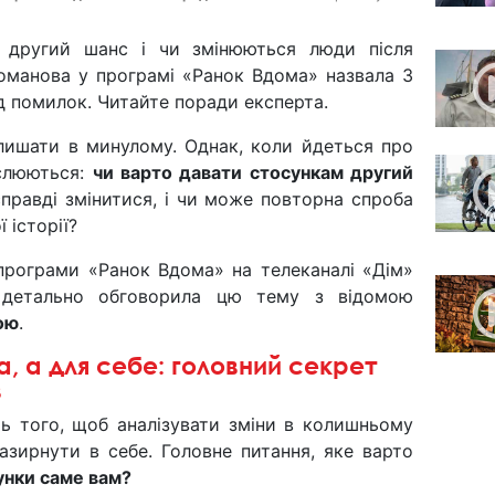
 другий шанс і чи змінюються люди після
оманова у програмі «Ранок Вдома» назвала 3
ід помилок. Читайте поради експерта.
лишати в минулому. Однак, коли йдеться про
слюються:
чи варто давати стосункам другий
правді змінитися, і чи може повторна спроба
 історії?
 програми «Ранок Вдома» на телеканалі «Дім»
а детально обговорила цю тему з відомою
ою
.
, а для себе: головний секрет
в
ть того, щоб аналізувати зміни в колишньому
зазирнути в себе. Головне питання, яке варто
сунки саме вам?