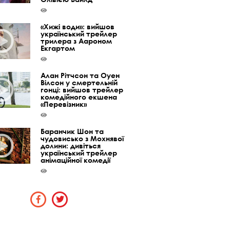
«Хижі води»: вийшов
український трейлер
трилера з Аароном
Екгартом
Алан Рітчсон та Оуен
Вілсон у смертельній
гонці: вийшов трейлер
комедійного екшена
«Перевізник»
Баранчик Шон та
чудовисько з Мохнявої
долини: дивіться
український трейлер
анімаційної комедії