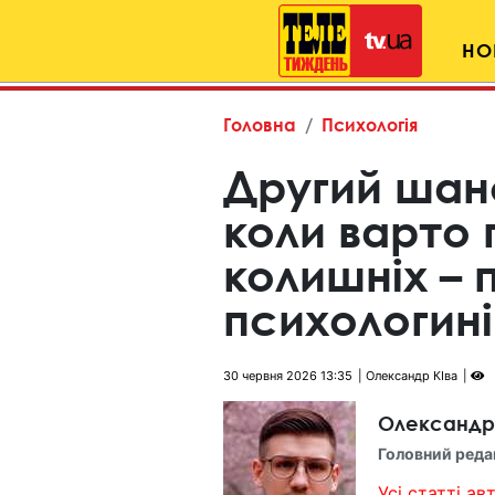
НО
Головна
Психологія
Другий шан
коли варто
колишніх – 
психологині
30 червня 2026 13:35
Олександр КІва
Олександр
Головний реда
Усі статті авт