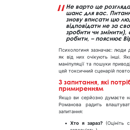
Не варто це розгляда
шанс для вас. Питанн
знову вписати цю лю
відповідати не за св
зробити чи змінити), 
робити
, – пояснює В
Психологиня зазначає: люди д
як від них очікують інші. 
маніпуляції та пошуки привод
цей токсичний сценарій повто
3 запитання, які потр
примиренням
Якщо ви серйозно думаєте 
Романова радить влаштуват
запитання:
Хто я зараз?
(Оцініть с
готовність.)