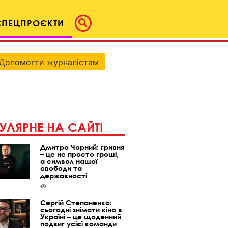
СПЕЦПРОЄКТИ
Допомогти журналістам
УЛЯРНЕ НА САЙТІ
Дмитро Чорний: гривня
– це не просто гроші,
а символ нашої
свободи та
державності
Сергій Степаненко:
сьогодні знімати кіно в
Україні – це щоденний
подвиг усієї команди