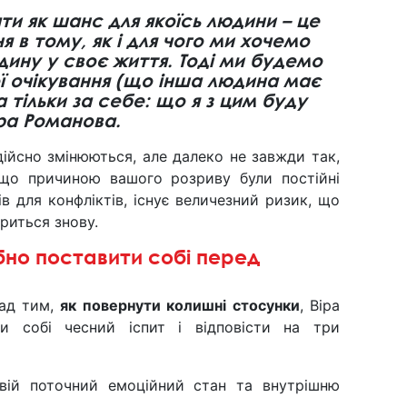
ти як шанс для якоїсь людини – це
я в тому, як і для чого ми хочемо
дину у своє життя. Тоді ми будемо
ої очікування (що інша людина має
а тільки за себе: що я з цим буду
іра Романова.
ійсно змінюються, але далеко не завжди так,
Якщо причиною вашого розриву були постійні
ів для конфліктів, існує величезний ризик, що
риться знову.
ібно поставити собі перед
над тим,
як повернути колишні стосунки
, Віра
и собі чесний іспит і відповісти на три
вій поточний емоційний стан та внутрішню