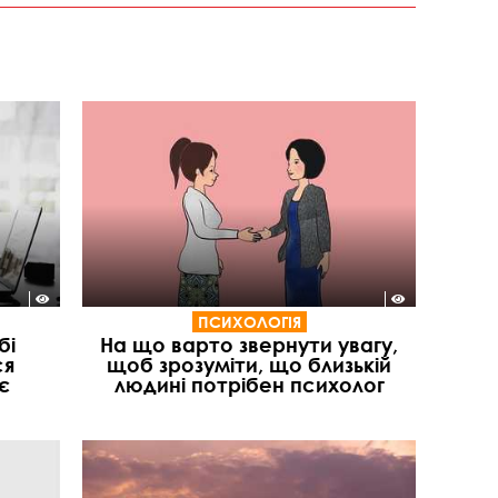
ПСИХОЛОГІЯ
бі
На що варто звернути увагу,
ся
щоб зрозуміти, що близькій
є
людині потрібен психолог