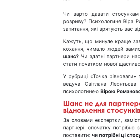
Чи варто давати стосункам
розриву? Психологиня Віра Р
запитання, які врятують вас в
Кажуть, що минуле краще за
кохання, чимало людей зами
шанс?
Чи здатні партнери нас
стати початком нової щасливої
У рубриці «Точка рівноваги»
ведуча Світлана Леонтьєв
психологинею
Вірою Романов
Шанс не для партнера
відновлення стосункі
За словами експертки, заміс
партнері, спочатку потрібно 
поставити:
чи потрібні ці сто