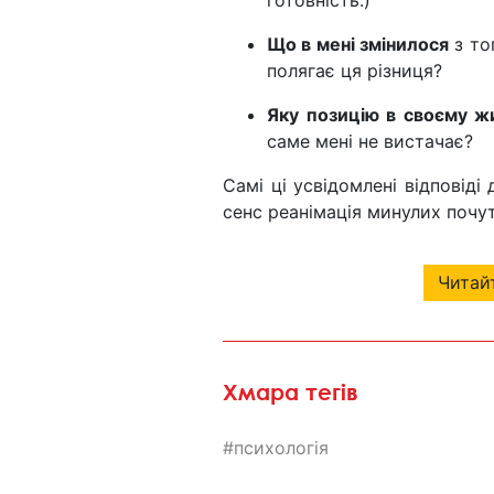
Що в мені змінилося
з то
полягає ця різниця?
Яку позицію в своєму ж
саме мені не вистачає?
Самі ці усвідомлені відповід
сенс реанімація минулих почут
Читайт
Хмара тегів
психологія