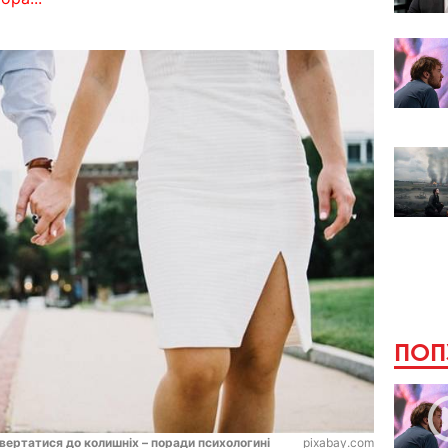
ПОП
вертатися до колишніх – поради психологині
pixabay.com