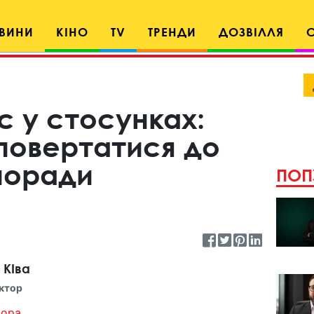
ВИНИ
КІНО
TV
ТРЕНДИ
ДОЗВІЛЛЯ
с у стосунках:
 повертатися до
поради
ПОП
 КІва
ктор
ора...