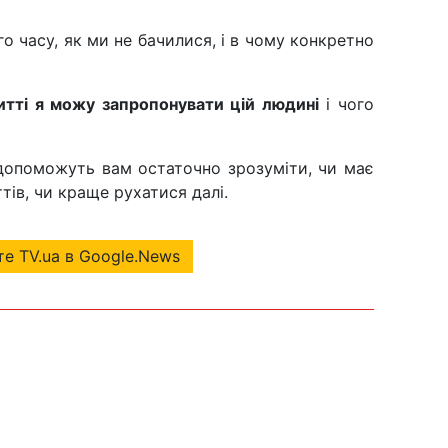
го часу, як ми не бачилися, і в чому конкретно
итті я можу запропонувати цій людині
і чого
і допоможуть вам остаточно зрозуміти, чи має
тів, чи краще рухатися далі.
е TV.ua в Google.News