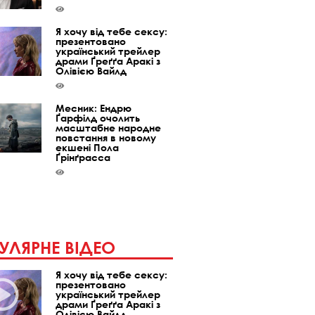
Я хочу від тебе сексу:
презентовано
український трейлер
драми Ґреґґа Аракі з
Олівією Вайлд
Месник: Ендрю
Ґарфілд очолить
масштабне народне
повстання в новому
екшені Пола
Ґрінґрасса
УЛЯРНЕ ВІДЕО
Я хочу від тебе сексу:
презентовано
український трейлер
драми Ґреґґа Аракі з
Олівією Вайлд