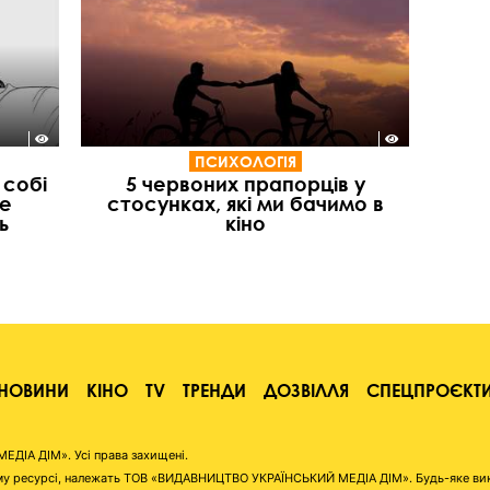
ПСИХОЛОГІЯ
 собі
5 червоних прапорців у
ше
стосунках, які ми бачимо в
ь
кіно
НОВИНИ
КІНО
TV
ТРЕНДИ
ДОЗВІЛЛЯ
СПЕЦПРОЄКТ
ІА ДІМ». Усі права захищені.
аному ресурсі, належать ТОВ «ВИДАВНИЦТВО УКРАЇНСЬКИЙ МЕДІА ДІМ». Будь-яке ви