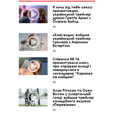
Я хочу від тебе сексу:
презентовано
український трейлер
драми Ґреґґа Аракі з
Олівією Вайлд
«Хижі води»: вийшов
український трейлер
трилера з Аароном
Екгартом
Співачка NE TA
презентувала сингл
про справжні емоції і
повернулася в
легендарне “Караоке
на майдані”
Алан Рітчсон та Оуен
Вілсон у смертельній
гонці: вийшов трейлер
комедійного екшена
«Перевізник»