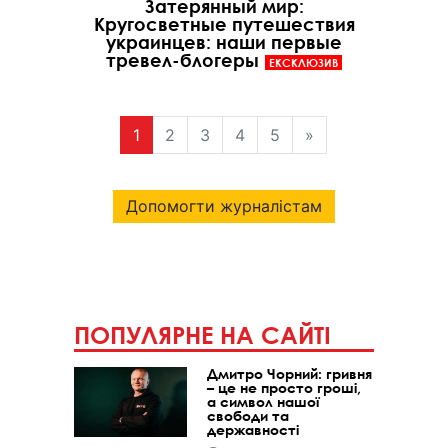
Затерянный мир:
Кругосветные путешествия
украинцев: наши первые
тревел-блогеры
ЕКСКЛЮЗИВ
1
2
3
4
5
»
Допомогти журналістам
ПОПУЛЯРНЕ НА САЙТІ
Дмитро Чорний: гривня
– це не просто гроші,
а символ нашої
свободи та
державності