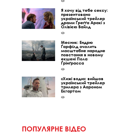
Я хочу від тебе сексу:
презентовано
український трейлер
драми Ґреґґа Аракі з
Олівією Вайлд
Месник: Ендрю
Ґарфілд очолить
масштабне народне
повстання в новому
екшені Пола
Ґрінґрасса
«Хижі води»: вийшов
український трейлер
трилера з Аароном
Екгартом
ПОПУЛЯРНЕ ВІДЕО