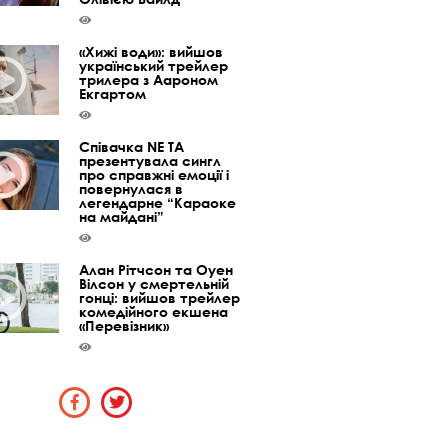
«Хижі води»: вийшов
український трейлер
трилера з Аароном
Екгартом
Співачка NE TA
презентувала сингл
про справжні емоції і
повернулася в
легендарне “Караоке
на майдані”
Алан Рітчсон та Оуен
Вілсон у смертельній
гонці: вийшов трейлер
комедійного екшена
«Перевізник»