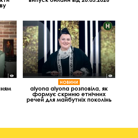
ву
НОВИНИ
нням
alyona alyona розповіла, як
формує скриню етнічних
речей для майбутніх поколінь