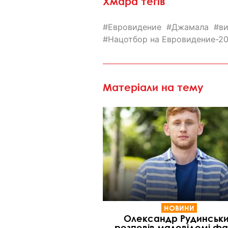
Хмара тегів
Евровидение
Джамала
в
Нацотбор на Евровидение-2
Матеріали на тему
НОВИНИ
Олександр Рудинськ
розповів маловідомі ф