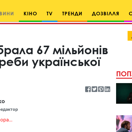
ВИНИ
КІНО
TV
ТРЕНДИ
ДОЗВІЛЛЯ
рала 67 мільйонів
реби української
ПОП
ко
редактор
ора...