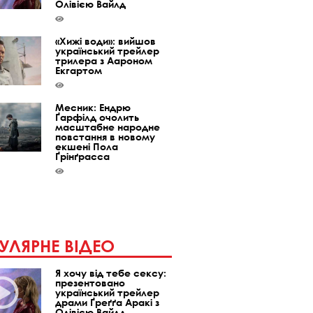
Олівією Вайлд
«Хижі води»: вийшов
український трейлер
трилера з Аароном
Екгартом
Месник: Ендрю
Ґарфілд очолить
масштабне народне
повстання в новому
екшені Пола
Ґрінґрасса
УЛЯРНЕ ВІДЕО
Я хочу від тебе сексу:
презентовано
український трейлер
драми Ґреґґа Аракі з
Олівією Вайлд