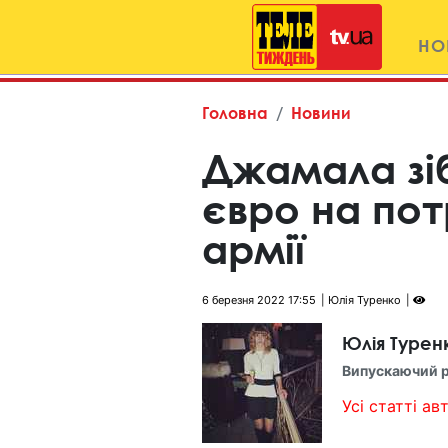
НО
Головна
Новини
Джамала зіб
євро на пот
армії
6 березня 2022 17:55
Юлія Туренко
Юлія Турен
Випускаючий 
Усі статті авт