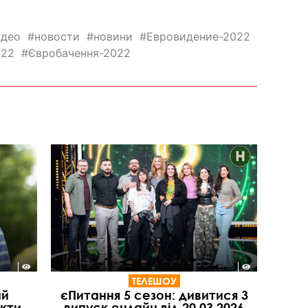
идео
новости
новини
Евровидение-2022
022
Євробачення-2022
ТЕЛЕШОУ
ий
єПитання 5 сезон: дивитися 3
акти
випуск онлайн від 20.03.2026