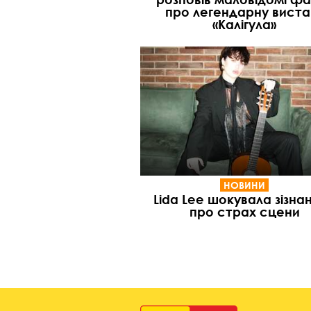
про легендарну виста
«Калігула»
НОВИНИ
Lida Lee шокувала зізна
про страх сцени