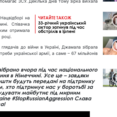
омагає ЗСУ. Декілька днів тому зірка виїхала
Нацвідборі на
ЧИТАЙТЕ ТАКОЖ
33-річний український
ині. Співачка
актор загинув під час
яким отримала
обстрілів в Ірпені
 році.
глядачів до війни в Україні, Джамала зібрала
реби української армії, а саме – 67 мільйонів
 зібрано вчора під час національного
ня в Німеччині. Усе це – завдяки
ошти будуть передані на підтримку
м, хто підтримує нас у боротьбі за
удувати майбутнє під мирним
aine #StopRussianAggression Слава
а!