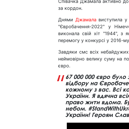
Співачка Джамала активно доп
за кордон.
Днями
Джамала
виступила у 
"Євробачення-2022" у Німечч
виконала свій хіт "1944", з 
перемогу у конкурсі у 2016-му
Завдяки смс всіх небайдужих 
неймовірно велику суму на пот
євро.
67 000 000 євро було
відбору на Євробачен
кожному з вас. Всі к
України. Я вдячна всі
право жити вдома. Б
небом. #StandWithUkr
України! Героям Слав