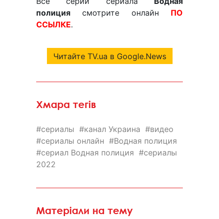
Все серии сериала
Водная
полиция
смотрите онлайн
ПО
ССЫЛКЕ
.
Читайте TV.ua в Google.News
Хмара тегів
сериалы
канал Украина
видео
сериалы онлайн
Водная полиция
сериал Водная полиция
сериалы
2022
Матеріали на тему