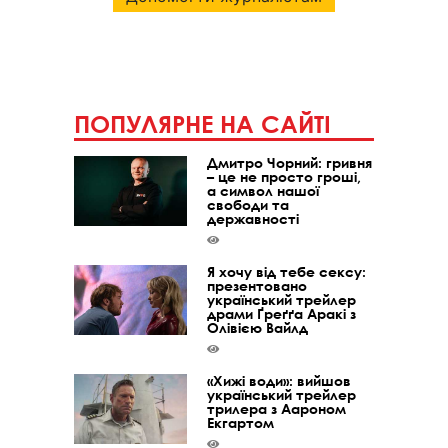
ПОПУЛЯРНЕ НА САЙТІ
Дмитро Чорний: гривня
– це не просто гроші,
а символ нашої
свободи та
державності
Я хочу від тебе сексу:
презентовано
український трейлер
драми Ґреґґа Аракі з
Олівією Вайлд
«Хижі води»: вийшов
український трейлер
трилера з Аароном
Екгартом