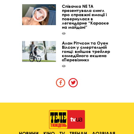
Співачка NE TA
презентувала сингл
про справжні емоції і
повернулася в
легендарне “Караоке
на майдані”
Алан Рітчсон та Оуен
Вілсон у смертельній
гонці: вийшов трейлер
комедійного екшена
«Перевізник»
НОВИНИ
КІНО
TV
ТРЕНДИ
ДОЗВІЛЛЯ