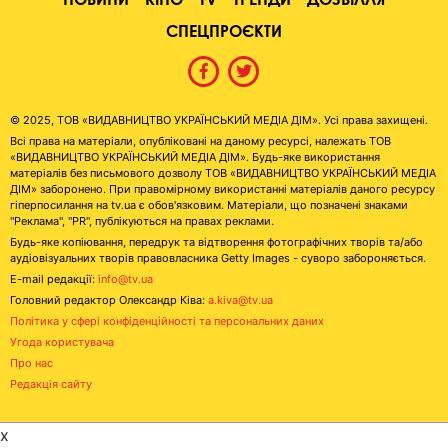
СПЕЦПРОЄКТИ
© 2025, ТОВ «ВИДАВНИЦТВО УКРАЇНСЬКИЙ МЕДІА ДІМ». Усі права захищені.
Всі права на матеріали, опубліковані на даному ресурсі, належать ТОВ
«ВИДАВНИЦТВО УКРАЇНСЬКИЙ МЕДІА ДІМ». Будь-яке використання
матеріалів без письмового дозволу ТОВ «ВИДАВНИЦТВО УКРАЇНСЬКИЙ МЕДІА
ДІМ» заборонено. При правомірному використанні матеріалів даного ресурсу
гіперпосилання на tv.ua є обов'язковим. Матеріали, що позначені знаками
"Реклама", "PR", публікуються на правах реклами.
Будь-яке копіювання, передрук та відтворення фотографічних творів та/або
аудіовізуальних творів правовласника Getty Images - суворо забороняється.
E-mail редакції:
info@tv.ua
Головний редактор Олександр Ківа:
a.kiva@tv.ua
Політика у сфері конфіденційності та персональних даних
Угода користувача
Про нас
Редакція сайту
x