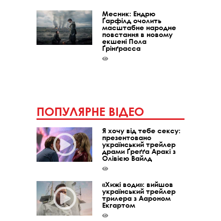
Месник: Ендрю
Ґарфілд очолить
масштабне народне
повстання в новому
екшені Пола
Ґрінґрасса
ПОПУЛЯРНЕ ВІДЕО
Я хочу від тебе сексу:
презентовано
український трейлер
драми Ґреґґа Аракі з
Олівією Вайлд
«Хижі води»: вийшов
український трейлер
трилера з Аароном
Екгартом