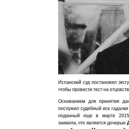
Испанский суд постановил эксг
чтобы провести тест на отцовств
Основанием для принятия да
послужил судебный иск гадалк
поданный еще в марте 201
заявила, что является дочерью