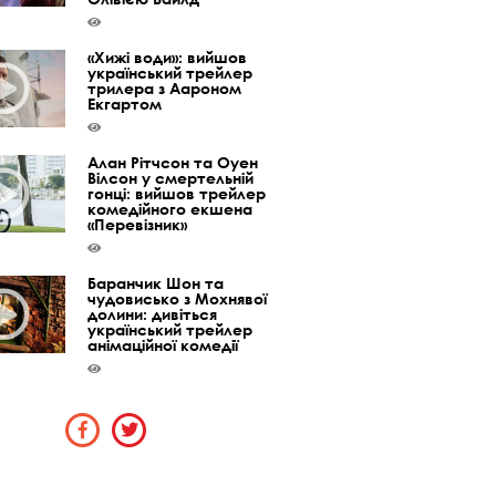
«Хижі води»: вийшов
український трейлер
трилера з Аароном
Екгартом
Алан Рітчсон та Оуен
Вілсон у смертельній
гонці: вийшов трейлер
комедійного екшена
«Перевізник»
Баранчик Шон та
чудовисько з Мохнявої
долини: дивіться
український трейлер
анімаційної комедії