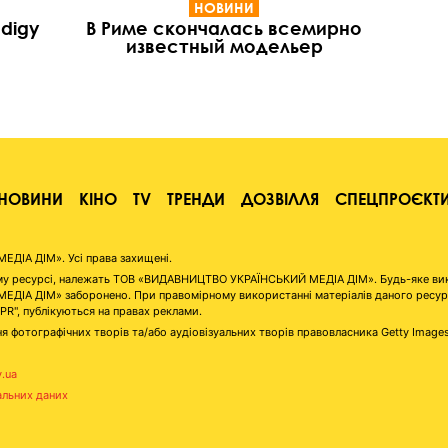
НОВИНИ
digy
В Риме скончалась всемирно
известный модельер
НОВИНИ
КІНО
TV
ТРЕНДИ
ДОЗВІЛЛЯ
СПЕЦПРОЄКТ
ІА ДІМ». Усі права захищені.
аному ресурсі, належать ТОВ «ВИДАВНИЦТВО УКРАЇНСЬКИЙ МЕДІА ДІМ». Будь-яке ви
А ДІМ» заборонено. При правомірному використанні матеріалів даного ресурсу 
"PR", публікуються на правах реклами.
я фотографічних творів та/або аудіовізуальних творів правовласника Getty Image
v.ua
альних даних