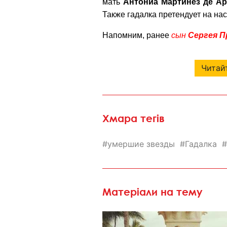
мать
Антониа Мартинез де А
Также гадалка претендует на на
Напомним, ранее
сын
Сергея 
Читайт
Хмара тегів
умершие звезды
Гадалка
Матеріали на тему