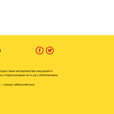
И
користання матеріалів без письмового
гіперпосилання на tv.ua є обов'язковим.
s - суворо забороняється.