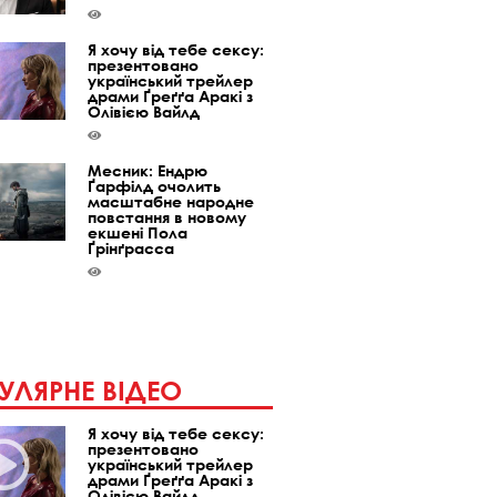
Я хочу від тебе сексу:
презентовано
український трейлер
драми Ґреґґа Аракі з
Олівією Вайлд
Месник: Ендрю
Ґарфілд очолить
масштабне народне
повстання в новому
екшені Пола
Ґрінґрасса
УЛЯРНЕ ВІДЕО
Я хочу від тебе сексу:
презентовано
український трейлер
драми Ґреґґа Аракі з
Олівією Вайлд