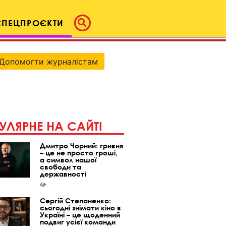
СПЕЦПРОЄКТИ
Допомогти журналістам
УЛЯРНЕ НА САЙТІ
Дмитро Чорний: гривня
– це не просто гроші,
а символ нашої
свободи та
державності
Сергій Степаненко:
сьогодні знімати кіно в
Україні – це щоденний
подвиг усієї команди