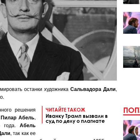
умировать останки художника
Сальвадора Дали
,
о.
ПОП
ЧИТАЙТЕ ТАКОЖ
нного решения
Иванку Трамп вызвали в
и
Пилар Абель
,
суд по делу о плагиате
5 года.
Абель
Дали
, так как ее