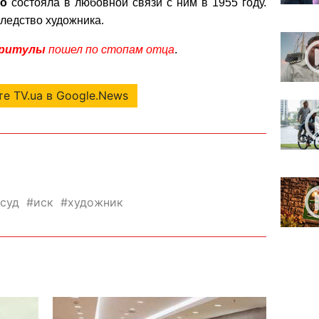
ро
состояла в любовной связи с ним в 1955 году.
следство художника.
Притулы
пошел по стопам отца
.
е TV.ua в Google.News
суд
иск
художник