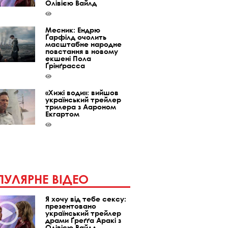
Олівією Вайлд
Месник: Ендрю
Ґарфілд очолить
масштабне народне
повстання в новому
екшені Пола
Ґрінґрасса
«Хижі води»: вийшов
український трейлер
трилера з Аароном
Екгартом
УЛЯРНЕ ВІДЕО
Я хочу від тебе сексу:
презентовано
український трейлер
драми Ґреґґа Аракі з
Олівією Вайлд