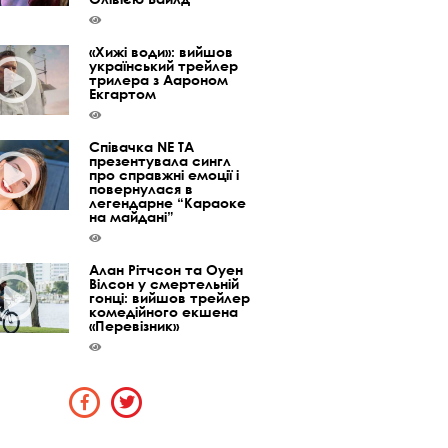
«Хижі води»: вийшов
український трейлер
трилера з Аароном
Екгартом
Співачка NE TA
презентувала сингл
про справжні емоції і
повернулася в
легендарне “Караоке
на майдані”
Алан Рітчсон та Оуен
Вілсон у смертельній
гонці: вийшов трейлер
комедійного екшена
«Перевізник»