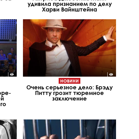
удивила признанием по делу
Харви Вайнштейна
НОВИНИ
Очень серьезное дело: Брэду
оре-
Питту грозит тюремное
ей
заключение
го