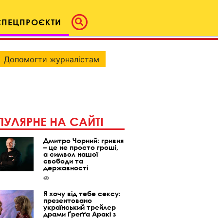
СПЕЦПРОЄКТИ
Допомогти журналістам
УЛЯРНЕ НА САЙТІ
Дмитро Чорний: гривня
– це не просто гроші,
а символ нашої
свободи та
державності
Я хочу від тебе сексу:
презентовано
український трейлер
драми Ґреґґа Аракі з