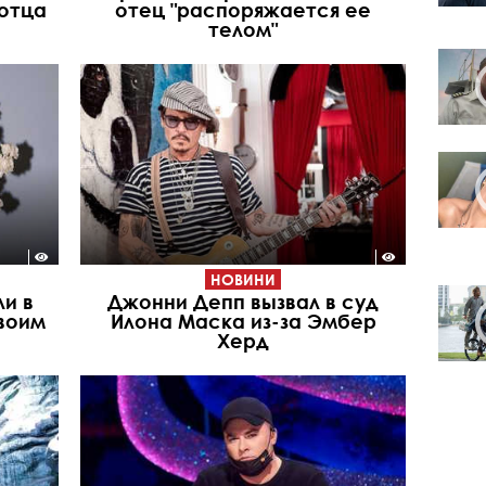
 отца
отец "распоряжается ее
телом"
НОВИНИ
и в
Джонни Депп вызвал в суд
воим
Илона Маска из-за Эмбер
Херд