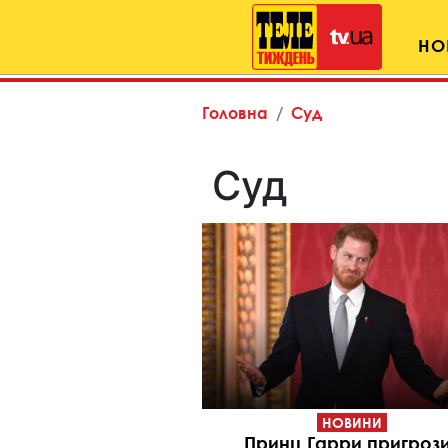
НО
Головна
Суд
Суд
НОВИНИ
Принц Гарри пригроз