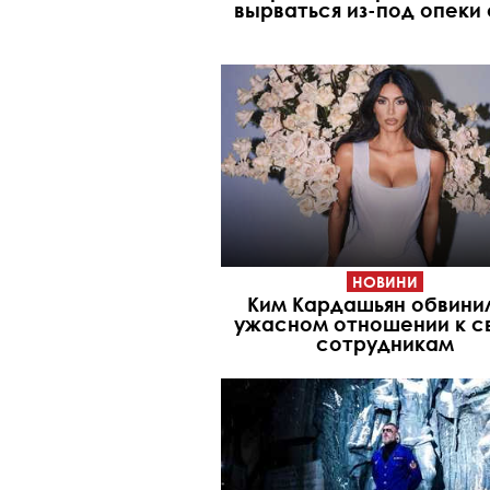
вырваться из-под опеки
НОВИНИ
Ким Кардашьян обвинил
ужасном отношении к с
сотрудникам