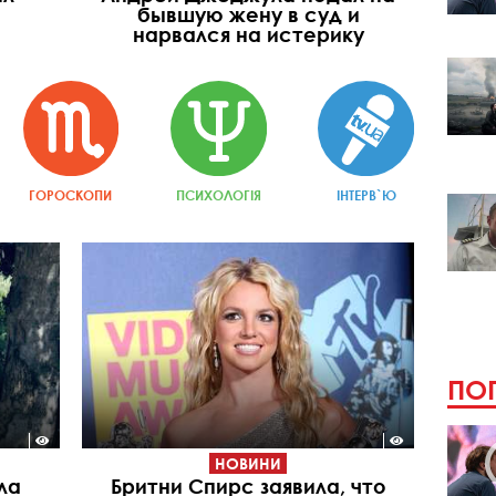
бывшую жену в суд и
нарвался на истерику
ГОРОСКОПИ
ПСИХОЛОГІЯ
ІНТЕРВ`Ю
ПОП
НОВИНИ
ла
Бритни Спирс заявила, что