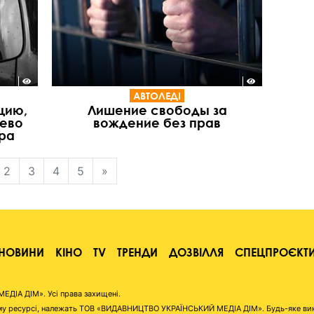
АВТОЛЕДІ
цию,
Лишение свободы за
рево
вождение без прав
тра
2
3
4
5
»
НОВИНИ
КІНО
TV
ТРЕНДИ
ДОЗВІЛЛЯ
СПЕЦПРОЄКТ
ІА ДІМ». Усі права захищені.
аному ресурсі, належать ТОВ «ВИДАВНИЦТВО УКРАЇНСЬКИЙ МЕДІА ДІМ». Будь-яке ви