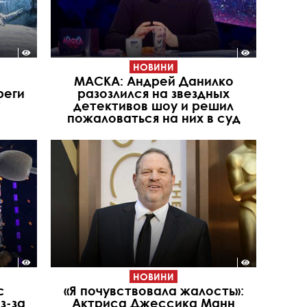
НОВИНИ
МАСКА: Андрей Данилко
реги
разозлился на звездных
?
детективов шоу и решил
пожаловаться на них в суд
НОВИНИ
с
«Я почувствовала жалость»:
з-за
Актриса Джессика Манн