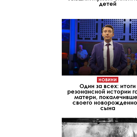
детей
НОВИНИ
Один за всех: итоги
резонансной истории г
матери, покалечивш
своего новорожденно
сына