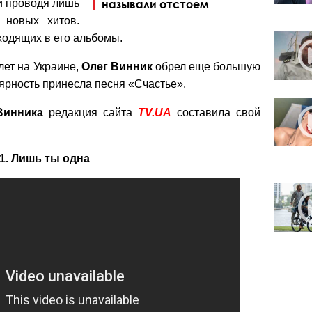
и проводя лишь
называли отстоем
 новых хитов.
ходящих в его альбомы.
лет на Украине,
Олег
Винник
обрел еще большую
ярность принесла песня «Счастье».
Винника
редакция сайта
TV.UA
составила свой
1. Лишь ты одна