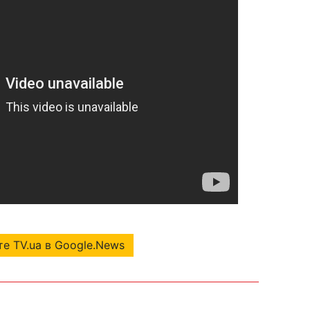
е TV.ua в Google.News