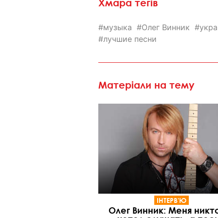
Хмара тегів
музыка
Олег Винник
укра
лучшие песни
Матеріали на тему
ІНТЕРВ'Ю
Олег Винник: Меня никт