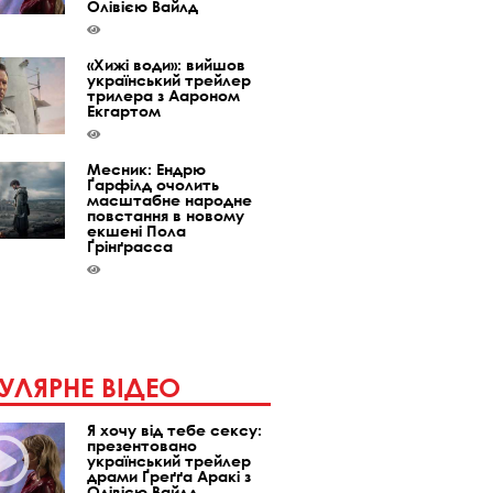
Олівією Вайлд
«Хижі води»: вийшов
український трейлер
трилера з Аароном
Екгартом
Месник: Ендрю
Ґарфілд очолить
масштабне народне
повстання в новому
екшені Пола
Ґрінґрасса
УЛЯРНЕ ВІДЕО
Я хочу від тебе сексу:
презентовано
український трейлер
драми Ґреґґа Аракі з
Олівією Вайлд