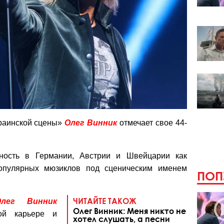
краинской сцены»
Олег Винник
отмечает свое 44-
ность в Германии, Австрии и Швейцарии как
популярных мюзиклов под сценическим именем
ПОП
ЧИТАЙТЕ ТАКОЖ
Олег
Винник
Олег Винник: Меня никто не
ной карьере и
хотел слушать, а песни