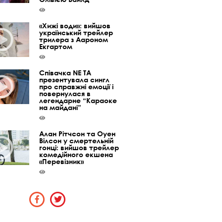
«Хижі води»: вийшов
український трейлер
трилера з Аароном
Екгартом
Співачка NE TA
презентувала сингл
про справжні емоції і
повернулася в
легендарне “Караоке
на майдані”
Алан Рітчсон та Оуен
Вілсон у смертельній
гонці: вийшов трейлер
комедійного екшена
«Перевізник»