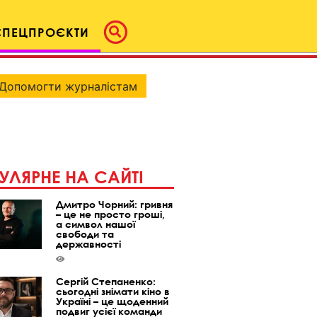
СПЕЦПРОЄКТИ
Допомогти журналістам
УЛЯРНЕ НА САЙТІ
Дмитро Чорний: гривня
– це не просто гроші,
а символ нашої
свободи та
державності
Сергій Степаненко:
сьогодні знімати кіно в
Україні – це щоденний
подвиг усієї команди