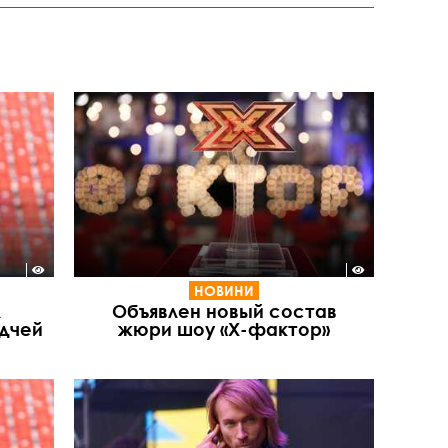
НОВИНИ
л
Объявлен новый состав
дчей
жюри шоу «Х-фактор»