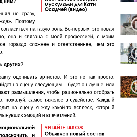
ад ним?
мускулами для Кати
Осадчей (видео)
нял не сразу,
«да». Поэтому
согласиться на такую роль. Во-первых, это новая
чно, она и связана с моей профессией, с моим
се гораздо сложнее и ответственнее, чем это
в.
ь других?
акту оценивать артистов. И это не так просто,
ыйдет на сцену следующим – будет он лучше, или
имают размышления, чтобы рационально отобрать
то, пожалуй, самое тяжелое в судействе. Каждый
одит на сцену, я жду какой-то всплеск, который
хлынувших эмоций и впечатлений.
ЧИТАЙТЕ ТАКОЖ
оциональней
Объявлен новый состав
подскочить и