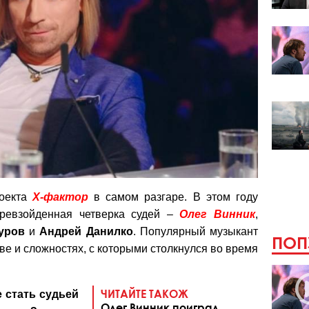
роекта
Х-фактор
в самом разгаре. В этом году
превзойденная четверка судей –
Олег
Винник
,
уров
и
Андрей
Данилко
. Популярный музыкант
ПОП
ве и сложностях, с которыми столкнулся во время
ЧИТАЙТЕ ТАКОЖ
 стать судьей
Олег Винник поиграл