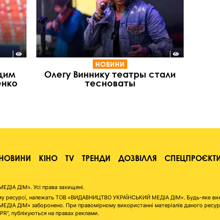
НОВИНИ
щим
Олегу Виннику театры стали
енко
тесноваты
НОВИНИ
КІНО
TV
ТРЕНДИ
ДОЗВІЛЛЯ
СПЕЦПРОЄКТ
ІА ДІМ». Усі права захищені.
аному ресурсі, належать ТОВ «ВИДАВНИЦТВО УКРАЇНСЬКИЙ МЕДІА ДІМ». Будь-яке ви
А ДІМ» заборонено. При правомірному використанні матеріалів даного ресурсу 
"PR", публікуються на правах реклами.