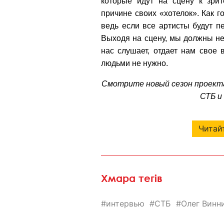
которые идут на сцену к зрит
причине своих «хотелок». Как г
ведь если все артисты будут пе
Выходя на сцену, мы должны нес
нас слушает, отдает нам свое 
людьми не нужно.
Смотрите новый сезон проект
СТБ и
Читайт
Хмара тегів
интервью
СТБ
Олег Винн