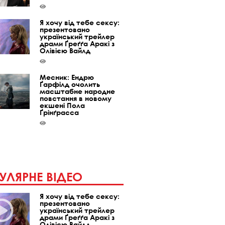
Я хочу від тебе сексу:
презентовано
український трейлер
драми Ґреґґа Аракі з
Олівією Вайлд
Месник: Ендрю
Ґарфілд очолить
масштабне народне
повстання в новому
екшені Пола
Ґрінґрасса
УЛЯРНЕ ВІДЕО
Я хочу від тебе сексу:
презентовано
український трейлер
драми Ґреґґа Аракі з
Олівією Вайлд