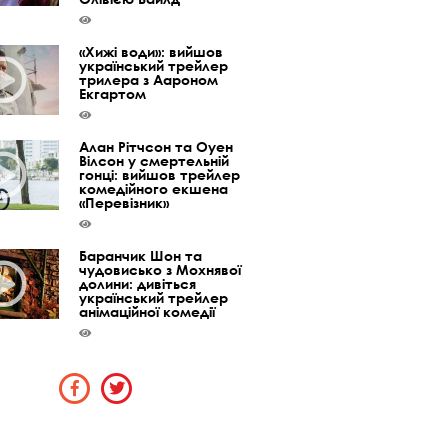
«Хижі води»: вийшов
український трейлер
трилера з Аароном
Екгартом
Алан Рітчсон та Оуен
Вілсон у смертельній
гонці: вийшов трейлер
комедійного екшена
«Перевізник»
Баранчик Шон та
чудовисько з Мохнявої
долини: дивіться
український трейлер
анімаційної комедії