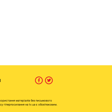
И
користання матеріалів без письмового
гіперпосилання на tv.ua є обов'язковим.