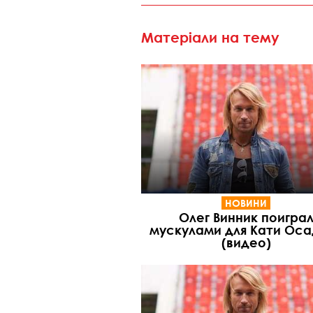
Матеріали на тему
НОВИНИ
Олег Винник поигра
мускулами для Кати Оса
(видео)