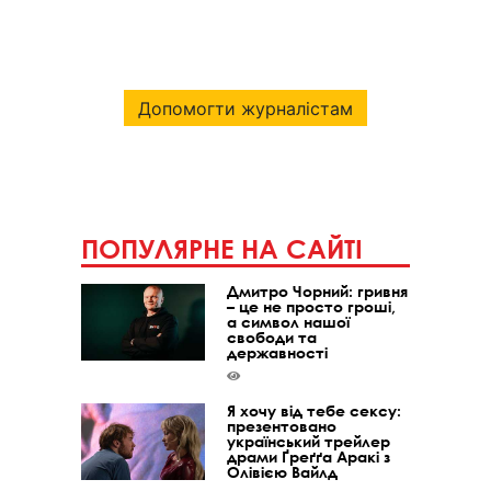
Допомогти журналістам
ПОПУЛЯРНЕ НА САЙТІ
Дмитро Чорний: гривня
– це не просто гроші,
а символ нашої
свободи та
державності
Я хочу від тебе сексу:
презентовано
український трейлер
драми Ґреґґа Аракі з
Олівією Вайлд