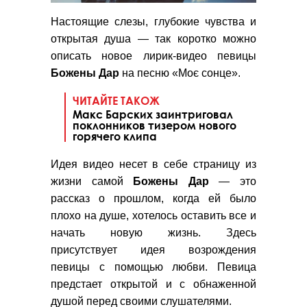
Настоящие слезы, глубокие чувства и
открытая душа — так коротко можно
описать новое лирик-видео певицы
Божены Дар
на песню «Моє сонце».
ЧИТАЙТЕ ТАКОЖ
Макс Барских заинтриговал
поклонников тизером нового
горячего клипа
Идея видео несет в себе страницу из
жизни самой
Божены Дар
— это
рассказ о прошлом, когда ей было
плохо на душе, хотелось оставить все и
начать новую жизнь. Здесь
присутствует идея возрождения
певицы с помощью любви. Певица
предстает открытой и с обнаженной
душой перед своими слушателями.