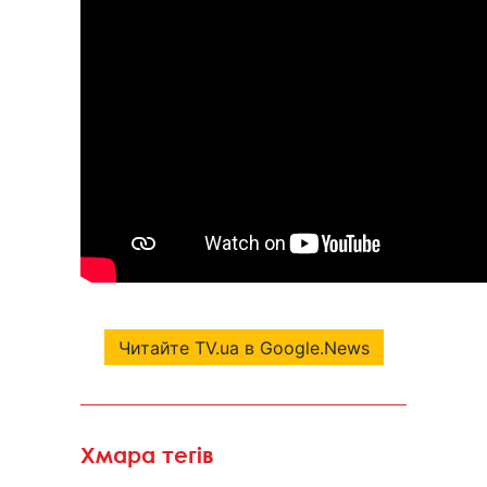
Читайте TV.ua в Google.News
Хмара тегів