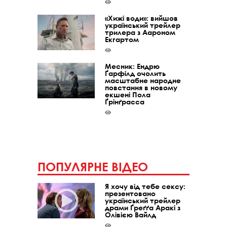
«Хижі води»: вийшов
український трейлер
трилера з Аароном
Екгартом
Месник: Ендрю
Ґарфілд очолить
масштабне народне
повстання в новому
екшені Пола
Ґрінґрасса
ПОПУЛЯРНЕ ВІДЕО
Я хочу від тебе сексу:
презентовано
український трейлер
драми Ґреґґа Аракі з
Олівією Вайлд