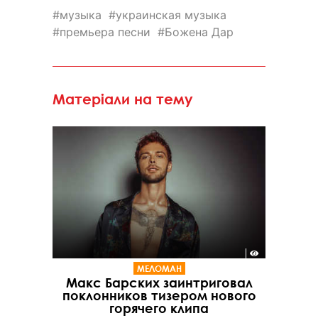
музыка
украинская музыка
премьера песни
Божена Дар
Матеріали на тему
МЕЛОМАН
Макс Барских заинтриговал
поклонников тизером нового
горячего клипа