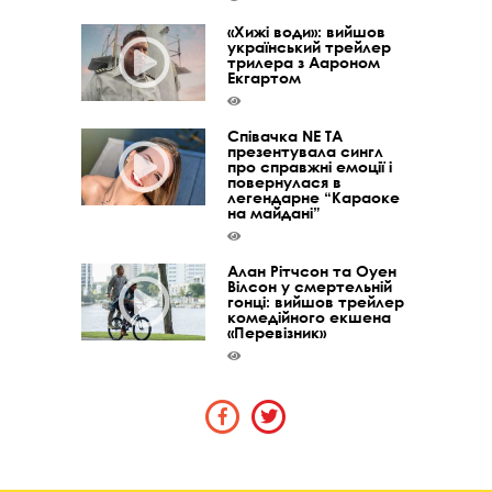
«Хижі води»: вийшов
український трейлер
трилера з Аароном
Екгартом
Співачка NE TA
презентувала сингл
про справжні емоції і
повернулася в
легендарне “Караоке
на майдані”
Алан Рітчсон та Оуен
Вілсон у смертельній
гонці: вийшов трейлер
комедійного екшена
«Перевізник»