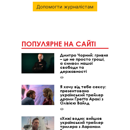
Допомогти журналістам
ПОПУЛЯРНЕ НА САЙТІ
Дмитро Чорний: гривня
– це не просто гроші,
а символ нашої
свободи та
державності
Я хочу від тебе сексу:
презентовано
український трейлер
драми Ґреґґа Аракі з
Олівією Вайлд
«Хижі води»: вийшов
український трейлер
трилера з Аароном