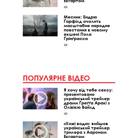
Екгартом
Месник: Ендрю
Ґарфілд очолить
масштабне народне
повстання в новому
екшені Пола
Ґрінґрасса
ПОПУЛЯРНЕ ВІДЕО
Я хочу від тебе сексу:
презентовано
український трейлер
драми Ґреґґа Аракі з
Олівією Вайлд
«Хижі води»: вийшов
український трейлер
трилера з Аароном
Екгартом