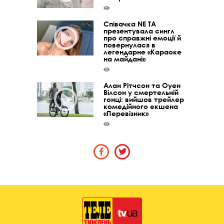
Співачка NE TA
презентувала сингл
про справжні емоції й
повернулася в
легендарне «Караоке
на майдані»
Алан Рітчсон та Оуен
Вілсон у смертельній
гонці: вийшов трейлер
комедійного екшена
«Перевізник»