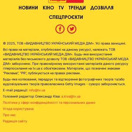
НОВИНИ
КІНО
TV
ТРЕНДИ
ДОЗВІЛЛЯ
СПЕЦПРОЄКТИ
© 2025, ТОВ «ВИДАВНИЦТВО УКРАЇНСЬКИЙ МЕДІА ДІМ». Усі права захищені.
Всі права на матеріали, опубліковані на даному ресурсі, належать ТОВ
«ВИДАВНИЦТВО УКРАЇНСЬКИЙ МЕДІА ДІМ». Будь-яке використання
матеріалів без письмового дозволу ТОВ «ВИДАВНИЦТВО УКРАЇНСЬКИЙ МЕДІА
ДІМ» заборонено. При правомірному використанні матеріалів даного ресурсу
гіперпосилання на tv.ua є обов'язковим. Матеріали, що позначені знаками
"Реклама", "PR", публікуються на правах реклами.
Будь-яке копіювання, передрук та відтворення фотографічних творів та/або
аудіовізуальних творів правовласника Getty Images - суворо забороняється.
E-mail редакції:
info@tv.ua
Головний редактор Олександр Ківа:
a.kiva@tv.ua
Політика у сфері конфіденційності та персональних даних
Угода користувача
Про нас
Редакція сайту