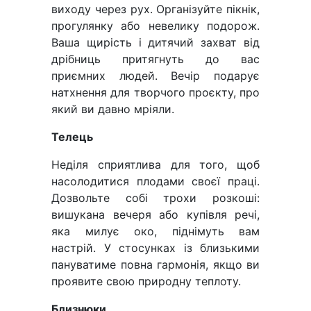
виходу через рух. Організуйте пікнік,
прогулянку або невелику подорож.
Ваша щирість і дитячий захват від
дрібниць притягнуть до вас
приємних людей. Вечір подарує
натхнення для творчого проєкту, про
який ви давно мріяли.
Телець
Неділя сприятлива для того, щоб
насолодитися плодами своєї праці.
Дозвольте собі трохи розкоші:
вишукана вечеря або купівля речі,
яка милує око, піднімуть вам
настрій. У стосунках із близькими
пануватиме повна гармонія, якщо ви
проявите свою природну теплоту.
Близнюки