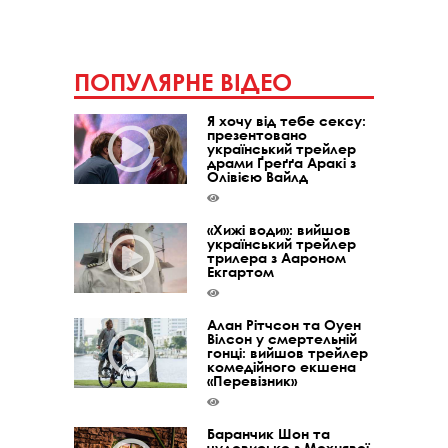
ПОПУЛЯРНЕ ВІДЕО
Я хочу від тебе сексу:
презентовано
український трейлер
драми Ґреґґа Аракі з
Олівією Вайлд
«Хижі води»: вийшов
український трейлер
трилера з Аароном
Екгартом
Алан Рітчсон та Оуен
Вілсон у смертельній
гонці: вийшов трейлер
комедійного екшена
«Перевізник»
Баранчик Шон та
чудовисько з Мохнявої