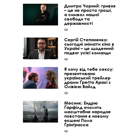
Дмитро Чорний: гривня
– це не просто гроші,
а символ нашої
свободи та
державності
Сергій Степаненко:
сьогодні знімати кіно в
Україні – це щоденний
подвиг усієї команди
Я хочу від тебе сексу:
презентовано
український трейлер
драми Ґреґґа Аракі з
Олівією Вайлд
Месник: Ендрю
Ґарфілд очолить
масштабне народне
повстання в новому
екшені Пола
Ґрінґрасса