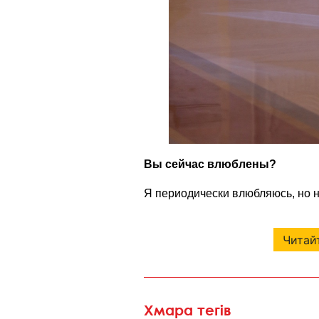
Вы сейчас влюблены?
Я периодически влюбляюсь, но н
Читайт
Хмара тегів