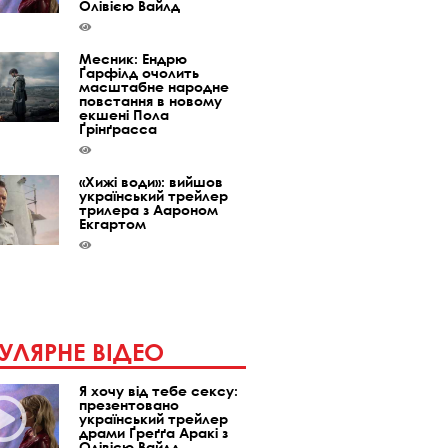
Олівією Вайлд
Месник: Ендрю
Ґарфілд очолить
масштабне народне
повстання в новому
екшені Пола
Ґрінґрасса
«Хижі води»: вийшов
український трейлер
трилера з Аароном
Екгартом
УЛЯРНЕ ВІДЕО
Я хочу від тебе сексу:
презентовано
український трейлер
драми Ґреґґа Аракі з
Олівією Вайлд