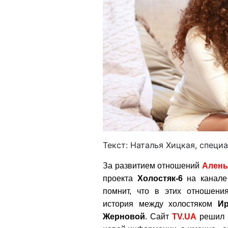
Текст: Наталья Хицкая, специ
За развитием отношений
Алены
проекта
Холостяк-6
на канал
помнит, что в этих отношени
история между холостяком
Ир
Жерновой
. Сайт
TV.UA
решил р