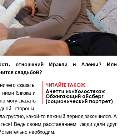
ость отношений Иракли и Алены? Или
нчится свадьбой?
ЧИТАЙТЕ ТАКОЖ
ничего сказать,
Анетти из «Холостяка»:
с ними близка и
Обжигающий айсберг
 но могу сказать
(соционический портрет)
дной стороны,
гда грустно, какой-то важный период закончился. А
аться! Ведь своим расставанием люди дали друг
ействительно необходим.