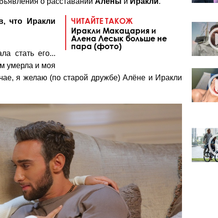
объявления о расставании
Алены
и
Иракли
.
ЧИТАЙТЕ ТАКОЖ
в, что Иракли
Иракли Макацария и
Алена Лесык больше не
пара (фото)
а стать его...
м умерла и моя
чае, я желаю (по старой дружбе) Алёне и Иракли