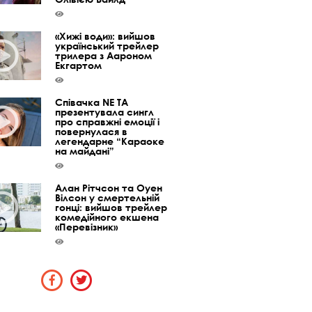
«Хижі води»: вийшов
український трейлер
трилера з Аароном
Екгартом
Співачка NE TA
презентувала сингл
про справжні емоції і
повернулася в
легендарне “Караоке
на майдані”
Алан Рітчсон та Оуен
Вілсон у смертельній
гонці: вийшов трейлер
комедійного екшена
«Перевізник»