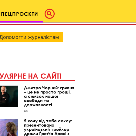
СПЕЦПРОЄКТИ
Допомогти журналістам
УЛЯРНЕ НА САЙТІ
Дмитро Чорний: гривня
– це не просто гроші,
а символ нашої
свободи та
державності
Я хочу від тебе сексу:
презентовано
український трейлер
драми Ґреґґа Аракі з