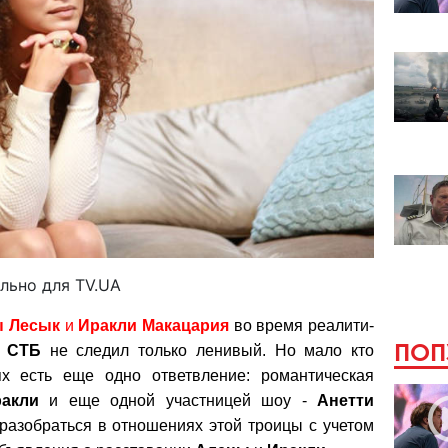
ально для TV.UA
 Лесык
и
Иракли Макацария
во время реалити-
ПОП
е
СТБ
не следил только ленивый. Но мало кто
ях есть еще одно ответвление: романтическая
акли
и еще одной участницей шоу -
Анетти
азобраться в отношениях этой троицы с учетом