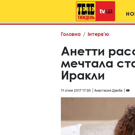
НО
Головна
Інтерв'ю
Анетти рас
мечтала ста
Иракли
11 січня 2017 17:30
Анастасия Дзюба