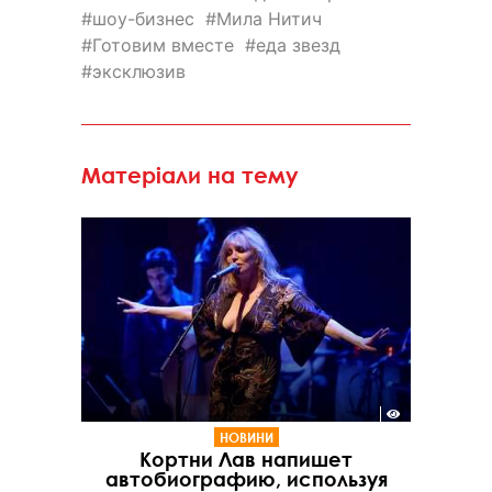
шоу-бизнес
Мила Нитич
Готовим вместе
еда звезд
эксклюзив
Матеріали на тему
НОВИНИ
Кортни Лав напишет
автобиографию, используя