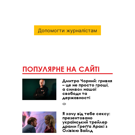
Допомогти журналістам
ПОПУЛЯРНЕ НА САЙТІ
Дмитро Чорний: гривня
– це не просто гроші,
а символ нашої
свободи та
державності
Я хочу від тебе сексу:
презентовано
український трейлер
драми Ґреґґа Аракі з
Олівією Вайлд