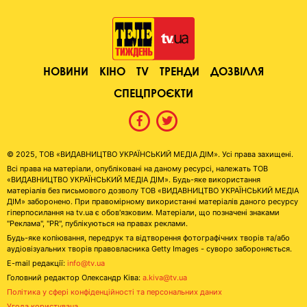
НОВИНИ
КІНО
TV
ТРЕНДИ
ДОЗВІЛЛЯ
СПЕЦПРОЄКТИ
© 2025, ТОВ «ВИДАВНИЦТВО УКРАЇНСЬКИЙ МЕДІА ДІМ». Усі права захищені.
Всі права на матеріали, опубліковані на даному ресурсі, належать ТОВ
«ВИДАВНИЦТВО УКРАЇНСЬКИЙ МЕДІА ДІМ». Будь-яке використання
матеріалів без письмового дозволу ТОВ «ВИДАВНИЦТВО УКРАЇНСЬКИЙ МЕДІА
ДІМ» заборонено. При правомірному використанні матеріалів даного ресурсу
гіперпосилання на tv.ua є обов'язковим. Матеріали, що позначені знаками
"Реклама", "PR", публікуються на правах реклами.
Будь-яке копіювання, передрук та відтворення фотографічних творів та/або
аудіовізуальних творів правовласника Getty Images - суворо забороняється.
E-mail редакції:
info@tv.ua
Головний редактор Олександр Ківа:
a.kiva@tv.ua
Політика у сфері конфіденційності та персональних даних
Угода користувача