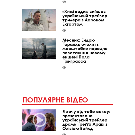
«Хижі води»: вийшов
український трейлер
трилера з Аароном
Екгартом
Месник: Ендрю
Ґарфілд очолить
масштабне народне
повстання в новому
екшені Пола
Ґрінґрасса
ПОПУЛЯРНЕ ВІДЕО
Я хочу від тебе сексу:
презентовано
український трейлер
драми Ґреґґа Аракі з
Олівією Вайлд