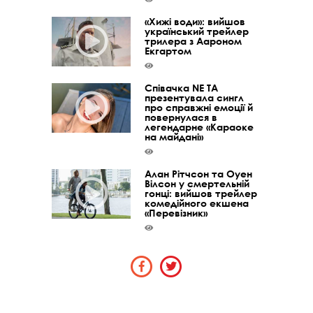
«Хижі води»: вийшов
український трейлер
трилера з Аароном
Екгартом
Співачка NE TA
презентувала сингл
про справжні емоції й
повернулася в
легендарне «Караоке
на майдані»
Алан Рітчсон та Оуен
Вілсон у смертельній
гонці: вийшов трейлер
комедійного екшена
«Перевізник»