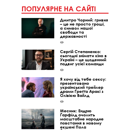
ПОПУЛЯРНЕ НА САЙТІ
Дмитро Чорний: гривня
– це не просто гроші,
а символ нашої
свободи та
державності
Сергій Степаненко:
сьогодні знімати кіно в
Україні – це щоденний
подвиг усієї команди
Я хочу від тебе сексу:
презентовано
український трейлер
драми Ґреґґа Аракі з
Олівією Вайлд
Месник: Ендрю
Ґарфілд очолить
масштабне народне
повстання в новому
екшені Пола