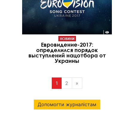
НОВИНИ
Евровидение-2017:
определился порядок
выступлений нацотбора от
Украины
1
2
»
Допомогти журналістам