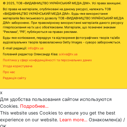
© 2025, ТОВ «ВИДАВНИЦТВО УКРАЇНСЬКИЙ МЕДІА ДІМ». Усі права захищені.
Всі права на матеріали, опубліковані на даному ресурсі, належать ТОВ
«ВИДАВНИЦТВО УКРАЇНСЬКИЙ МЕДІА ДІМ». Будь-яке використання
матеріалів без письмового дозволу ТОВ «ВИДАВНИЦТВО УКРАЇНСЬКИЙ МЕДІА
ДІМ» заборонено. При правомірному використанні матеріалів даного ресурсу
гіперпосилання на tv.ua є обов'язковим. Матеріали, що позначені знаками
"Реклама", "PR", публікуються на правах реклами.
Будь-яке копіювання, передрук та відтворення фотографічних творів та/або
аудіовізуальних творів правовласника Getty Images - суворо забороняється.
E-mail редакції:
info@tv.ua
Головний редактор Олександр Ківа:
a.kiva@tv.ua
Політика у сфері конфіденційності та персональних даних
Угода користувача
Про нас
Редакція сайту
x
Для удобства пользования сайтом используются
Cookies.
Подробнее...
This website uses Cookies to ensure you get the best
experience on our website.
Learn more...
Ознакомлен(а) /
OK