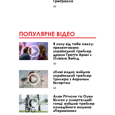
Ґрінґрасса
ПОПУЛЯРНЕ ВІДЕО
Я хочу від тебе сексу:
презентовано
український трейлер
драми Ґреґґа Аракі з
Олівією Вайлд
«Хижі води»: вийшов
український трейлер
трилера з Аароном
Екгартом
Алан Рітчсон та Оуен
Вілсон у смертельній
гонці: вийшов трейлер
комедійного екшена
«Перевізник»