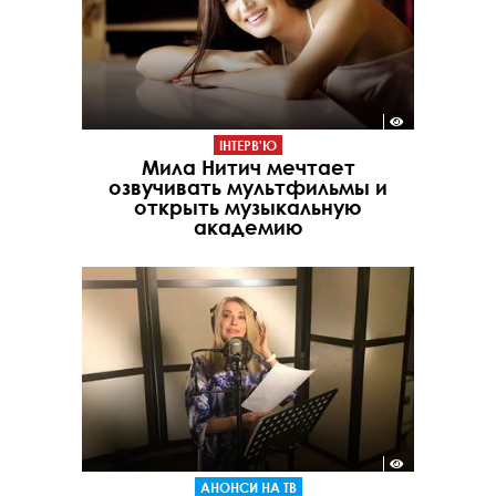
ІНТЕРВ'Ю
Мила Нитич мечтает
озвучивать мультфильмы и
открыть музыкальную
академию
АНОНСИ НА ТВ