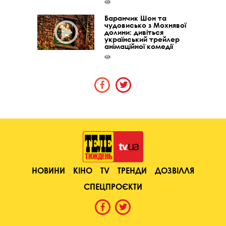
Баранчик Шон та
чудовисько з Мохнявої
долини: дивіться
український трейлер
анімаційної комедії
НОВИНИ
КІНО
TV
ТРЕНДИ
ДОЗВІЛЛЯ
СПЕЦПРОЄКТИ