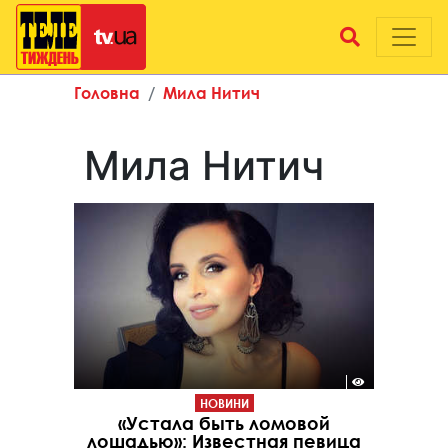
Головна
Мила Нитич
Мила Нитич
НОВИНИ
«Устала быть ломовой
лошадью»: Известная певица