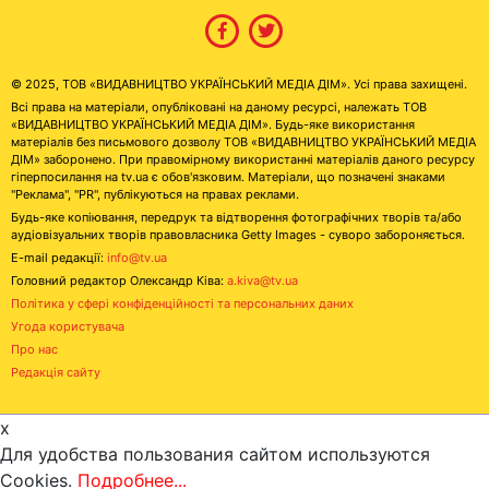
© 2025, ТОВ «ВИДАВНИЦТВО УКРАЇНСЬКИЙ МЕДІА ДІМ». Усі права захищені.
Всі права на матеріали, опубліковані на даному ресурсі, належать ТОВ
«ВИДАВНИЦТВО УКРАЇНСЬКИЙ МЕДІА ДІМ». Будь-яке використання
матеріалів без письмового дозволу ТОВ «ВИДАВНИЦТВО УКРАЇНСЬКИЙ МЕДІА
ДІМ» заборонено. При правомірному використанні матеріалів даного ресурсу
гіперпосилання на tv.ua є обов'язковим. Матеріали, що позначені знаками
"Реклама", "PR", публікуються на правах реклами.
Будь-яке копіювання, передрук та відтворення фотографічних творів та/або
аудіовізуальних творів правовласника Getty Images - суворо забороняється.
E-mail редакції:
info@tv.ua
Головний редактор Олександр Ківа:
a.kiva@tv.ua
Політика у сфері конфіденційності та персональних даних
Угода користувача
Про нас
Редакція сайту
x
Для удобства пользования сайтом используются
Cookies.
Подробнее...