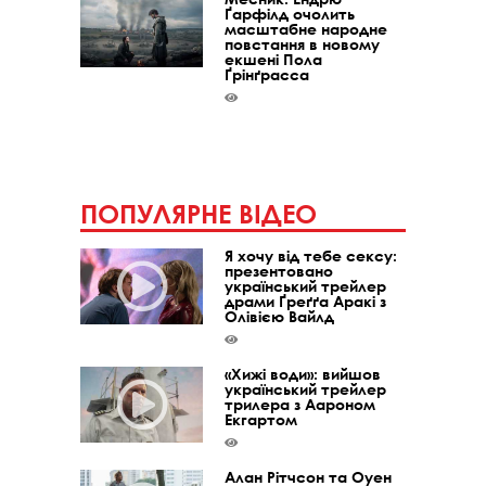
Ґарфілд очолить
масштабне народне
повстання в новому
екшені Пола
Ґрінґрасса
ПОПУЛЯРНЕ ВІДЕО
Я хочу від тебе сексу:
презентовано
український трейлер
драми Ґреґґа Аракі з
Олівією Вайлд
«Хижі води»: вийшов
український трейлер
трилера з Аароном
Екгартом
Алан Рітчсон та Оуен