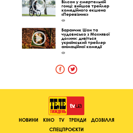
Вілсон у смертельній
гонці: вийшов трейлер
комедійного екшена
«Перевізник»
Баранчик Шон та
чудовисько з Мохнявої
долини: дивіться
український трейлер
анімаційної комедії
НОВИНИ
КІНО
TV
ТРЕНДИ
ДОЗВІЛЛЯ
СПЕЦПРОЄКТИ