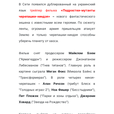
В Сети появился дублированный на украинский
язык
трейлер фильма
«Подростки-мутанты
черепашки-ниндзя
»
–
нового фантастического
экшена с известными всем героями. По сюжету
ленты, огромная армия пришельцев атакует
Землю и только черепашки-ниндзя способны
уберечь планету от хаоса.
Фильм снят продюсером
Майклом Бэем
("Армагеддон") и режиссером Джонатаном
Либесманом ("Гнев титанов"). Главную роль в
картине сыграла
Меган Фокс
(Микаэла Бэйнс в
"Трансформерах"). В роли четырех нинзя-
черепашек –
Алан Ричсон
(трибут Блеск в
"Голодных играх-2"),
Ноа Фишер
("Бесстыдники"),
Пит Пложек
("Парки и зоны отдыха"),
Джереми
Ховард
("Звезда на Рождество").