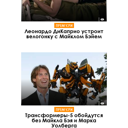
ПРЕМ'ЄРИ
Леонардо ДиКаприо устроит
велогонку с Майклом Бэйем
ПРЕМ'ЄРИ
Трансформеры-5 обойдутся
без Майкла Бэя и Марка
Уолберга