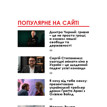
ПОПУЛЯРНЕ НА САЙТІ
Дмитро Чорний: гривня
– це не просто гроші,
а символ нашої
свободи та
державності
Сергій Степаненко:
сьогодні знімати кіно в
Україні – це щоденний
подвиг усієї команди
Я хочу від тебе сексу:
презентовано
український трейлер
драми Ґреґґа Аракі з
Олівією Вайлд
Месник: Ендрю