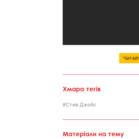
Читайт
Хмара тегів
Стив Джобс
Матеріали на тему