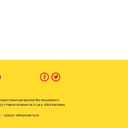
И
користання матеріалів без письмового
гіперпосилання на tv.ua є обов'язковим.
s - суворо забороняється.