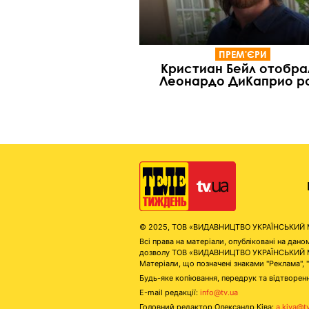
ПРЕМ'ЄРИ
Кристиан Бейл отобра
Леонардо ДиКаприо р
© 2025, ТОВ «ВИДАВНИЦТВО УКРАЇНСЬКИЙ МЕД
Всі права на матеріали, опубліковані на д
дозволу ТОВ «ВИДАВНИЦТВО УКРАЇНСЬКИЙ МЕДІ
Матеріали, що позначені знаками "Реклама", 
Будь-яке копіювання, передрук та відтворенн
E-mail редакції:
info@tv.ua
Головний редактор Олександр Ківа:
a.kiva@t