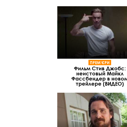
ПРЕМ'ЄРИ
Фильм Стив Джобс:
неистовый Майкл
Фассбендер в ново
трейлере (ВИДЕО)