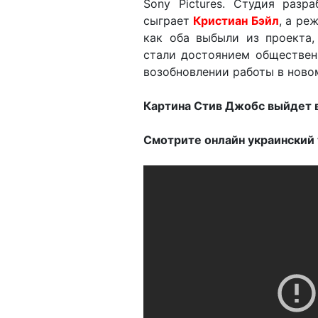
Sony Pictures. Студия разр
сыграет
Кристиан Бэйл
, а ре
как оба выбыли из проекта,
стали достоянием обществен
возобновлении работы в новом 
Картина Стив Джобс выйдет в
Смотрите онлайн украинский