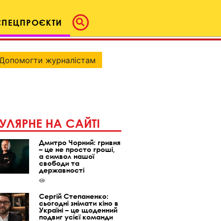
СПЕЦПРОЄКТИ
Допомогти журналістам
УЛЯРНЕ НА САЙТІ
Дмитро Чорний: гривня
– це не просто гроші,
а символ нашої
свободи та
державності
Сергій Степаненко:
сьогодні знімати кіно в
Україні – це щоденний
подвиг усієї команди