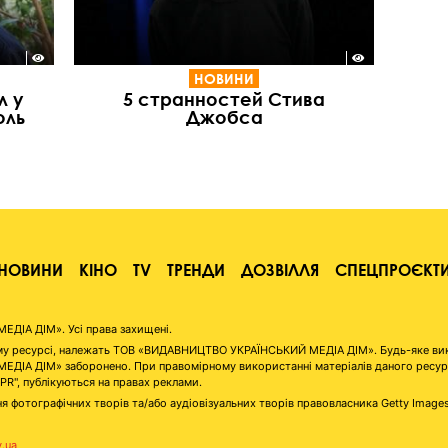
НОВИНИ
л у
5 странностей Стива
оль
Джобса
НОВИНИ
КІНО
TV
ТРЕНДИ
ДОЗВІЛЛЯ
СПЕЦПРОЄКТ
ІА ДІМ». Усі права захищені.
аному ресурсі, належать ТОВ «ВИДАВНИЦТВО УКРАЇНСЬКИЙ МЕДІА ДІМ». Будь-яке ви
А ДІМ» заборонено. При правомірному використанні матеріалів даного ресурсу 
"PR", публікуються на правах реклами.
я фотографічних творів та/або аудіовізуальних творів правовласника Getty Image
v.ua