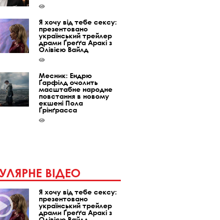
Я хочу від тебе сексу:
презентовано
український трейлер
драми Ґреґґа Аракі з
Олівією Вайлд
Месник: Ендрю
Ґарфілд очолить
масштабне народне
повстання в новому
екшені Пола
Ґрінґрасса
УЛЯРНЕ ВІДЕО
Я хочу від тебе сексу:
презентовано
український трейлер
драми Ґреґґа Аракі з
Олівією Вайлд