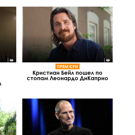
ПРЕМ'ЄРИ
Кристиан Бейл пошел по
стопам Леонардо ДиКаприо
м