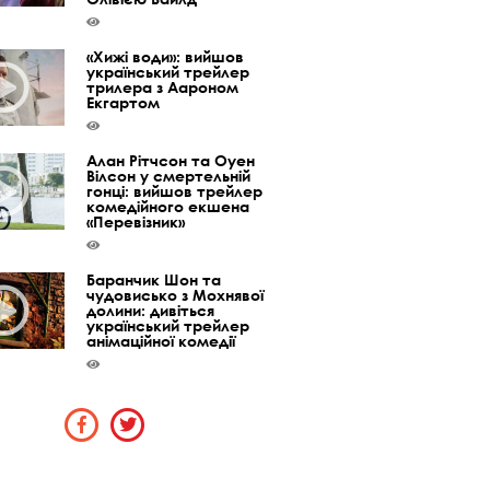
«Хижі води»: вийшов
український трейлер
трилера з Аароном
Екгартом
Алан Рітчсон та Оуен
Вілсон у смертельній
гонці: вийшов трейлер
комедійного екшена
«Перевізник»
Баранчик Шон та
чудовисько з Мохнявої
долини: дивіться
український трейлер
анімаційної комедії