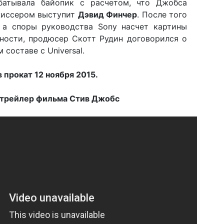
абатывала байопик с расчетом, что Джобса
жиссером выступит
Дэвид Финчер
. После того
 а споры руководства Sony насчет картины
ности, продюсер Скотт Рудин договорился о
составе с Universal.
 прокат 12 ноября 2015.
 трейлер фильма Стив Джобс