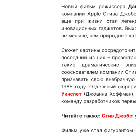
Новый фильм режиссера
Дэ
компании Apple Стива Джобс
еще при жизни стал леген
иновационных гаджетов. Вых
не меньше, чем природные кат
Сюжет картины сосредоточитс
последний из них – презента
такие драматические эп
сооснователем компании Сти
признавать свою внебрачную
1985 году. Отдельный сюрпр
Уинслет
(Джоанна Хоффман),
команду разработчиков перв
Читайте также:
Стив Джобс: 
Фильм уже стал фигурантом 