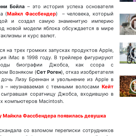
нни Бойла
– это история успеха основателя
а (
Майкл Фассбендер
) – человека, который
дой и создал самую знаменитую империю
од новой модели яблока обсуждается в мире
аклизмы и курс валют.
я на трех громких запусках продуктов Apple,
ция iMac в 1998 году. В трейлере фигурируют
изоды биографии Джобса, как ссора с
вом Возняком (
Сет Роген
), отказ изобретателя
 дочь Лизу Бреннан и увольнение из Apple в
из – неузнаваемая с темными волосами
Кейт
 сыгравшая соратницу Джобса, входившую в
ых компьютеров Macintosh.
у Майкла Фассбендера появилась девушка
скандала со взломом переписки сотрудников