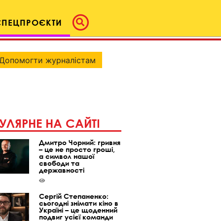
СПЕЦПРОЄКТИ
Допомогти журналістам
УЛЯРНЕ НА САЙТІ
Дмитро Чорний: гривня
– це не просто гроші,
а символ нашої
свободи та
державності
Сергій Степаненко:
сьогодні знімати кіно в
Україні – це щоденний
подвиг усієї команди