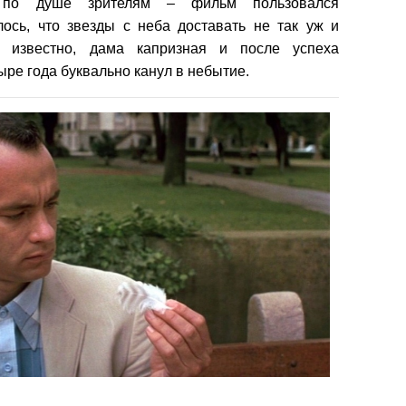
 по душе зрителям – фильм пользовался
ось, что звезды с неба доставать не так уж и
ак известно, дама капризная и после успеха
ыре года буквально канул в небытие.