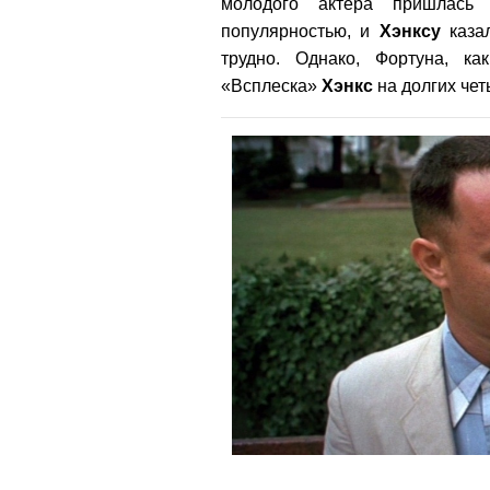
молодого актера пришлась
популярностью, и
Хэнксу
казал
трудно. Однако, Фортуна, к
«Всплеска»
Хэнкс
на долгих чет