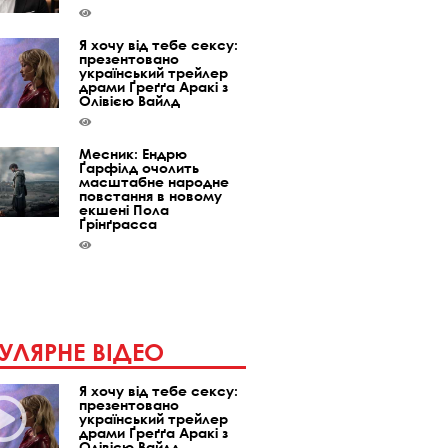
Я хочу від тебе сексу:
презентовано
український трейлер
драми Ґреґґа Аракі з
Олівією Вайлд
Месник: Ендрю
Ґарфілд очолить
масштабне народне
повстання в новому
екшені Пола
Ґрінґрасса
УЛЯРНЕ ВІДЕО
Я хочу від тебе сексу:
презентовано
український трейлер
драми Ґреґґа Аракі з
Олівією Вайлд