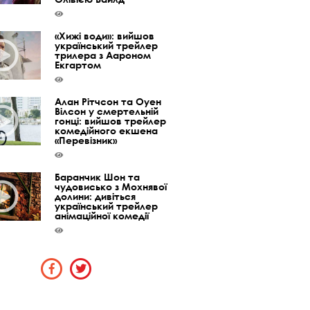
«Хижі води»: вийшов
український трейлер
трилера з Аароном
Екгартом
Алан Рітчсон та Оуен
Вілсон у смертельній
гонці: вийшов трейлер
комедійного екшена
«Перевізник»
Баранчик Шон та
чудовисько з Мохнявої
долини: дивіться
український трейлер
анімаційної комедії