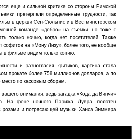
ргся еще и сильной критике со стороны Римской
съемки претерпели определенные трудности, так
фильм в церкви Сен-Сюльпис и в Вестминстерском
мочной команде «добро» на съемки, но тоже с
ть только ночью, когда нет посетителей. Также
 софитов на «Мону Лизу», более того, ее вообще
ы в фильме видим только копию.
жности и разногласия критиков, картина стала
вом прокате более 758 миллионов долларов, а по
 место по кассовым сборам.
 вашего внимания, ведь загадка «Кода да Винчи»
а. На фоне ночного Парижа, Лувра, полотен
с розами и потрясающей музыки Ханса Зиммера