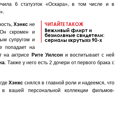
чила 6 статуэток «Оскара», в том числе и в
».
ЧИТАЙТЕ ТАКОЖ
ность,
Хэнкс
не
Вежливый флирт и
 Он скромен и
безмолвные свидетели:
ным супругом и
сериалы «крутых» 90-х
е попадает на
 на актрисе
Рите Уилсон
и воспитывает с ней
на
. Также у него есть 2 дочери от первого брака с
 где
Хэнкс
снялся в главной роли и надеемся, что
 в вашей персональной коллекции фильмов-