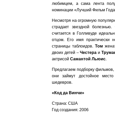
любимцем, а сама лента полу
номинации «Лучший Фильм Года
Несмотря на огромную популяр
страдает звездной болезнью.
считается в Голливуде идеаль
отцом. Его имя практически н
страницы таблоидов.
Том
женат
двоих детей –
Честера
и
Трума
актрисой
Самантой
Льюис
.
Предлагаем подборку фильмов,
они займут достойное место
шедевров.
«Код да Винчи»
Страна: США
Год создания: 2006