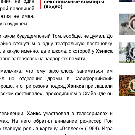
менил не один
сексапильные вампиры
(видео)
брой половиной
нятия не имея,
у в будущем.
о каком будущем юный Том, вообще, не думал. До
чайно втянутым в одну театральную постановку.
, в какую именно, да и школа, с которой у
Хэнкса
давно затерялась на задворках памяти.
 мальчика, что ему захотелось заниматься им
пил на отделение драмы в Калифорнийский
орошо, что три сезона подряд
Хэнкса
приглашали
вском фестивале», проходившем в Огайо, где он
елевидении.
Хэнкс
участвовал в телесериалах и
ьмах. На него обратил внимание режиссер Рон
 главную роль в картину «Всплеск» (1984). Игра