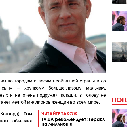
щим по городам и весям необъятной страны и до
 сыну – хрупкому большеглазому мальчику,
ных и не очень подружек папаши, в голову не
ПОП
 станет мечтой миллионов женщин во всем мире.
ЧИТАЙТЕ ТАКОЖ
 Конкорд),
Том
TV.UA рекомендует: Геракл
цом, объездил
на миллион и