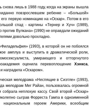
ь снова лишь в 1988 году, когда на экраны вышла
ожиданно повзрослевшем ребенке – «Большой»
у его первую номинацию на «Оскар». Потом в его
ольшой спад - картины «Тернер и Хуч» (1989),
о против Вулкана» (1990) не оправдали ожиданий
телями довольно прохладно.
«Филадельфия» (1993), в которой он не побоялся
кое амплуа и выступить в драматической роли,
мосексуалиста, умирающего и отторгнутого
иноакадемия оценила перевоплощение
Хэнкса
,
 и наградила «Оскаром».
ческая мелодрама «Неспящие в Сиэтле» (1993),
да мелодрам Мег Райан, пользовалась огромной
и собрала неплохую кассу.
Свой второй «Оскар»
ликолепно сыграв Форреста Гампа в одноименной
л национальным героем Америки, всеобщим