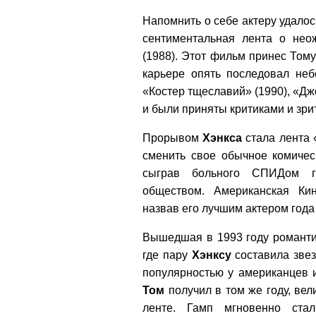
Напомнить о себе актеру удалос
сентиментальная лента о не
(1988). Этот фильм принес Том
карьере опять последовал неб
«Костер тщеславий» (1990), «Дж
и были приняты критиками и зри
Прорывом
Хэнкса
стала лента 
сменить свое обычное комичес
сыграв больного СПИДом го
обществом. Американская К
назвав его лучшим актером года
Вышедшая в 1993 году романти
где пару
Хэнксу
составила звез
популярностью у американцев 
Том
получил в том же году, ве
ленте. Гамп мгновенно ста