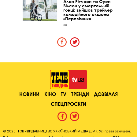
Алан Рітчсон та Оуен
Вілсон у смертельній
гонці: вийшов трейлер
комедійного екшена
«Перевізник»
НОВИНИ
КІНО
TV
ТРЕНДИ
ДОЗВІЛЛЯ
СПЕЦПРОЄКТИ
© 2025, ТОВ «ВИДАВНИЦТВО УКРАЇНСЬКИЙ МЕДІА ДІМ». Усі права захищені.