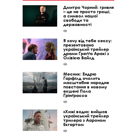
Дмитро Чорний: гривня
– це не просто гроші,
а символ нашої
свободи та
державності
Я хочу від тебе сексу:
презентовано
український трейлер
драми Ґреґґа Аракі з
Олівією Вайлд
Месник: Ендрю
Ґарфілд очолить
масштабне народне
повстання в новому
екшені Пола
Ґрінґрасса
«Хижі води»: вийшов
український трейлер
трилера з Аароном
Екгартом