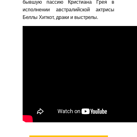
бывшую пассию Кристиана Грея в
исполнении австралийской актрисы
Беллы Хиткот, драки и выстрелы.