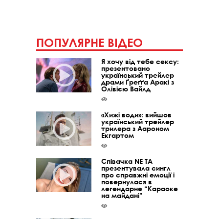
ПОПУЛЯРНЕ ВІДЕО
Я хочу від тебе сексу:
презентовано
український трейлер
драми Ґреґґа Аракі з
Олівією Вайлд
«Хижі води»: вийшов
український трейлер
трилера з Аароном
Екгартом
Співачка NE TA
презентувала сингл
про справжні емоції і
повернулася в
легендарне “Караоке
на майдані”