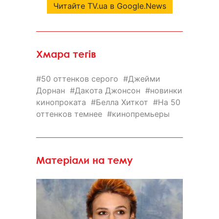
Читайте TV.ua в Google.News
Хмара тегів
50 оттенков серого
Джейми
Дорнан
Дакота Джонсон
новинки
кинопроката
Белла Хиткот
На 50
оттенков темнее
кинопремьеры
Матеріали на тему