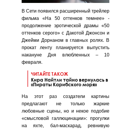
В Сети появился расширенный трейлер
фильма «На 50 оттенков темнее» -
продолжение эротической драмы «50
оттенков серого» с Дакотой Джонсон и
Джейми Дорнаном в главных ролях. В
прокат ленту планируется выпустить
накануне Дня влюбленных – 10
февраля.
ЧИТАЙТЕ ТАКОЖ
Кира Найтли тайно вернулась в
«Пираты Карибского моря»
На этот раз создатели картины
предлагают не только жаркие
любовные сцены, но и некое подобие
«смысловой галлюцинации»: прогулки
на яхте, бал-маскарад, ревнивую