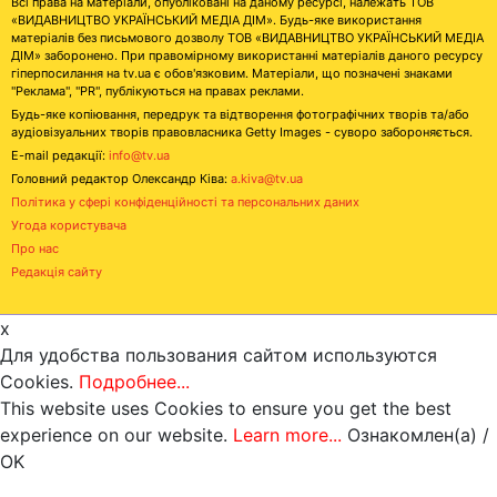
Всі права на матеріали, опубліковані на даному ресурсі, належать ТОВ
«ВИДАВНИЦТВО УКРАЇНСЬКИЙ МЕДІА ДІМ». Будь-яке використання
матеріалів без письмового дозволу ТОВ «ВИДАВНИЦТВО УКРАЇНСЬКИЙ МЕДІА
ДІМ» заборонено. При правомірному використанні матеріалів даного ресурсу
гіперпосилання на tv.ua є обов'язковим. Матеріали, що позначені знаками
"Реклама", "PR", публікуються на правах реклами.
Будь-яке копіювання, передрук та відтворення фотографічних творів та/або
аудіовізуальних творів правовласника Getty Images - суворо забороняється.
E-mail редакції:
info@tv.ua
Головний редактор Олександр Ківа:
a.kiva@tv.ua
Політика у сфері конфіденційності та персональних даних
Угода користувача
Про нас
Редакція сайту
x
Для удобства пользования сайтом используются
Cookies.
Подробнее...
This website uses Cookies to ensure you get the best
experience on our website.
Learn more...
Ознакомлен(а) /
OK