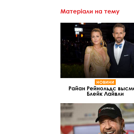
Матеріали на тему
НОВИНИ
Райан Рейнольдс высм
Блейк Лайвли