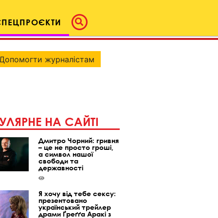
СПЕЦПРОЄКТИ
Допомогти журналістам
УЛЯРНЕ НА САЙТІ
Дмитро Чорний: гривня
– це не просто гроші,
а символ нашої
свободи та
державності
Я хочу від тебе сексу:
презентовано
український трейлер
драми Ґреґґа Аракі з