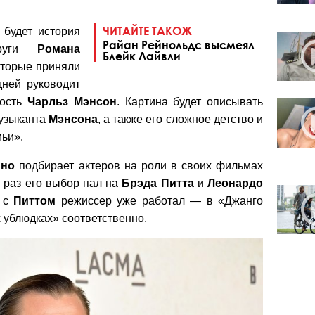
ЧИТАЙТЕ ТАКОЖ
будет история
Райан Рейнольдс высмеял
пруги
Романа
Блейк Лайвли
которые приняли
дней руководит
ность
Чарльз Мэнсон
. Картина будет описывать
музыканта
Мэнсона
, а также его сложное детство и
мьи».
ино
подбирает актеров на роли в своих фильмах
т раз его выбор пал на
Брэда Питта
и
Леонардо
и с
Питтом
режиссер уже работал — в «Джанго
ублюдках» соответственно.