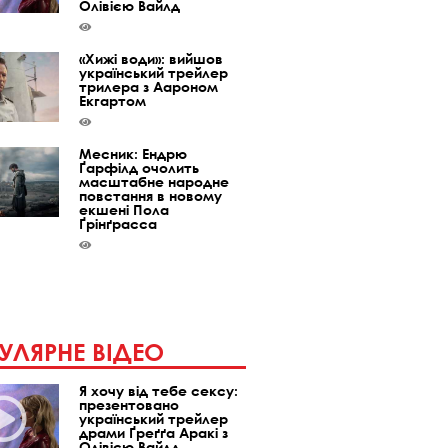
Олівією Вайлд
«Хижі води»: вийшов
український трейлер
трилера з Аароном
Екгартом
Месник: Ендрю
Ґарфілд очолить
масштабне народне
повстання в новому
екшені Пола
Ґрінґрасса
УЛЯРНЕ ВІДЕО
Я хочу від тебе сексу:
презентовано
український трейлер
драми Ґреґґа Аракі з
Олівією Вайлд