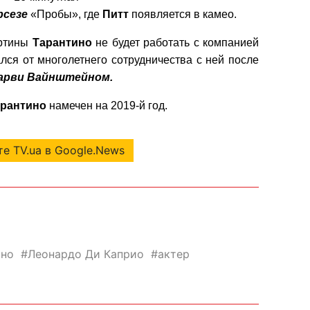
рсезе
«Пробы», где
Питт
появляется в камео.
артины
Тарантино
не будет работать с компанией
ался от многолетнего сотрудничества с ней после
арви Вайнштейном
.
арантино
намечен на 2019-й год.
е TV.ua в Google.News
ино
Леонардо Ди Каприо
актер