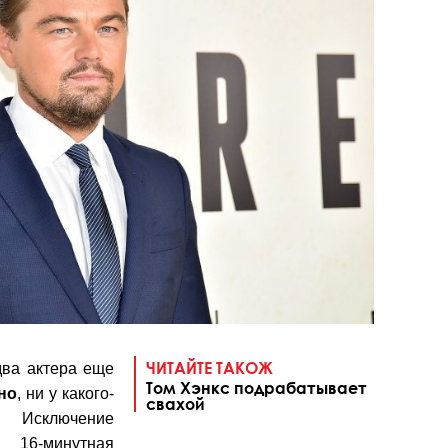
ЧИТАЙТЕ ТАКОЖ
два актера еще
Том Хэнкс подрабатывает
но
, ни у какого-
свахой
 Исключение
16-минутная