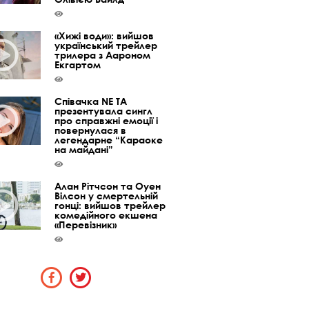
«Хижі води»: вийшов
український трейлер
трилера з Аароном
Екгартом
Співачка NE TA
презентувала сингл
про справжні емоції і
повернулася в
легендарне “Караоке
на майдані”
Алан Рітчсон та Оуен
Вілсон у смертельній
гонці: вийшов трейлер
комедійного екшена
«Перевізник»