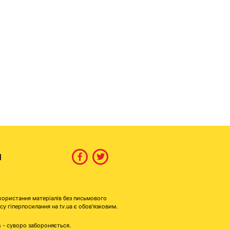
И
користання матеріалів без письмового
гіперпосилання на tv.ua є обов'язковим.
s - суворо забороняється.