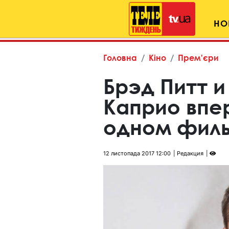
НО
Головна
Кіно
Прем'єри
Брэд Питт 
Каприо впе
одном фил
12 листопада 2017 12:00
Редакция