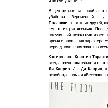
й по счету картине.
В центре сюжета новой ленты 
убийства беременной су
Полански
, а также их друзей, 
смерть из рук «семьи». После
получивший печальную извест
время становления характера 
период появления зачатков «се
Как известно,
Квентин Тарант
всегда очень тщательно и в это
Ди Каприо
. И с
Ди Каприо
, 
освобожденном» и «Бесславных 