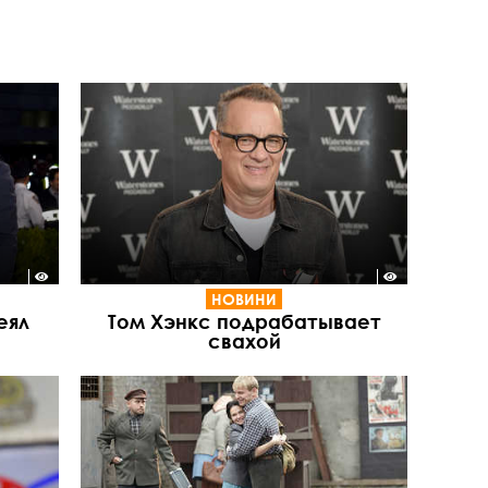
НОВИНИ
еял
Том Хэнкс подрабатывает
свахой