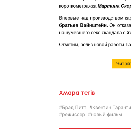
короткометражка
Мартина Ско
Впервые над производством к
братьев Вайнштейн
. Он отказ
нашумевшего секс-скандала с
Х
Отметим, релиз новой работы
Т
Читайт
Хмара тегів
Брэд Питт
Квентин Тарант
режиссер
новый фильм