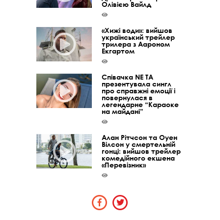
Олівією Вайлд
«Хижі води»: вийшов
український трейлер
трилера з Аароном
Екгартом
Співачка NE TA
презентувала сингл
про справжні емоції і
повернулася в
легендарне “Караоке
на майдані”
Алан Рітчсон та Оуен
Вілсон у смертельній
гонці: вийшов трейлер
комедійного екшена
«Перевізник»