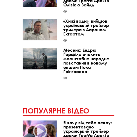
драми Ґреґґа Аракі з
Олівією Вайлд
«Хижі води»: вийшов
український трейлер
трилера з Аароном
Екгартом
Месник: Ендрю
Ґарфілд очолить
масштабне народне
повстання в новому
екшені Пола
Ґрінґрасса
ПОПУЛЯРНЕ ВІДЕО
Я хочу від тебе сексу:
презентовано
український трейлер
драми Ґреґґа Аракі з