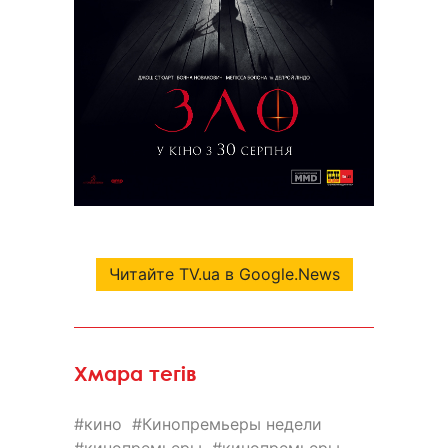
Читайте TV.ua в Google.News
Хмара тегів
кино
Кинопремьеры недели
кинопремьеры
кинопремьеры