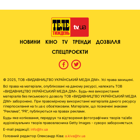
НОВИНИ
КІНО
TV
ТРЕНДИ
ДОЗВІЛЛЯ
СПЕЦПРОЄКТИ
© 2025, ТОВ «ВИДАВНИЦТВО УКРАЇНСЬКИЙ МЕДІА ДІМ». Усі права захищені.
Всі права на матеріали, опубліковані на даному ресурсі, належать ТОВ
«ВИДАВНИЦТВО УКРАЇНСЬКИЙ МЕДІА ДІМ». Будь-яке використання
матеріалів без письмового дозволу ТОВ «ВИДАВНИЦТВО УКРАЇНСЬКИЙ МЕДІА
ДІМ» заборонено. При правомірному використанні матеріалів даного ресурсу
гіперпосилання на tv.ua є обов'язковим. Матеріали, що позначені знаками
"Реклама", "PR", публікуються на правах реклами.
Будь-яке копіювання, передрук та відтворення фотографічних творів та/або
аудіовізуальних творів правовласника Getty Images - суворо забороняється.
E-mail редакції:
info@tv.ua
Головний редактор Олександр Ківа:
a.kiva@tv.ua