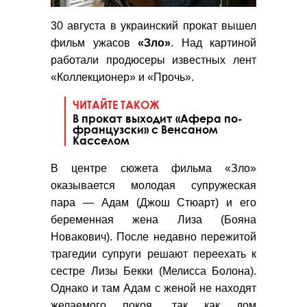
30 августа в украинский прокат вышел
фильм ужасов
«Зло»
. Над картиной
работали продюсеры известных лент
«Коллекционер» и «Прочь».
ЧИТАЙТЕ ТАКОЖ
В прокат выходит «Афера по-
французски» с Венсаном
Касселом
В центре сюжета фильма «Зло»
оказывается молодая супружеская
пара — Адам (Джош Стюарт) и его
беременная жена Лиза (Бояна
Новакович). После недавно пережитой
трагедии супруги решают переехать к
сестре Лизы Бекки (Мелисса Болона).
Однако и там Адам с женой не находят
желаемого покоя, так как дом