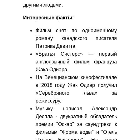
другими людьми.
Интересные факты:
Фильм снят по одноименному
роману канадского писателя
Патрика Девитта.
«Братья Систерс» — первый
англоязычный фильм француза
Жака Одиара.
На Венецианском кинофестивале
в 2018 году Жак Одиар получил
«Серебряного льва» за
режиссуру.
Музыку написал Александр
Деспла - двукратный обладатель
премии "Оскар" за саундтреки к
фильмам "Форма воды" и "Отель
"Гранд Будапешт". На счету