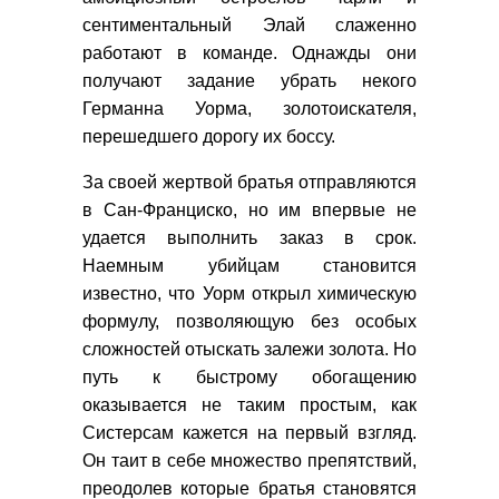
сентиментальный Элай слаженно
работают в команде. Однажды они
получают задание убрать некого
Германна Уорма, золотоискателя,
перешедшего дорогу их боссу.
За своей жертвой братья отправляются
в Сан-Франциско, но им впервые не
удается выполнить заказ в срок.
Наемным убийцам становится
известно, что Уорм открыл химическую
формулу, позволяющую без особых
сложностей отыскать залежи золота. Но
путь к быстрому обогащению
оказывается не таким простым, как
Систерсам кажется на первый взгляд.
Он таит в себе множество препятствий,
преодолев которые братья становятся