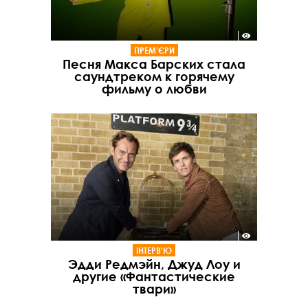
ПРЕМ'ЄРИ
Песня Макса Барских стала
саундтреком к горячему
фильму о любви
ІНТЕРВ'Ю
Эдди Редмэйн, Джуд Лоу и
другие «Фантастические
твари»