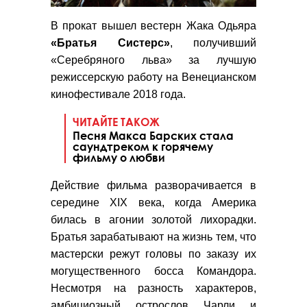
В прокат вышел вестерн Жака Одьяра
«Братья Систерс»
, получивший
«Серебряного льва» за лучшую
режиссерскую работу на Венецианском
кинофестивале 2018 года.
ЧИТАЙТЕ ТАКОЖ
Песня Макса Барских стала
саундтреком к горячему
фильму о любви
Действие фильма разворачивается в
середине XIX века, когда Америка
билась в агонии золотой лихорадки.
Братья зарабатывают на жизнь тем, что
мастерски режут головы по заказу их
могущественного босса Командора.
Несмотря на разность характеров,
амбициозный острослов Чарли и