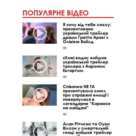
ПОПУЛЯРНЕ ВІДЕО
Я хочу від тебе сексу:
презентовано
український трейлер
драми Ґреґґа Аракі з
Олівією Вайлд
«Хижі води»: вийшов
український трейлер
трилера з Аароном
Екгартом
Співачка NE TA
презентувала сингл
про справжні емоції і
повернулася в
легендарне “Караоке
на майдані”
Алан Рітчсон та Оуен
Вілсон у смертельній
гонці: вийшов трейлер