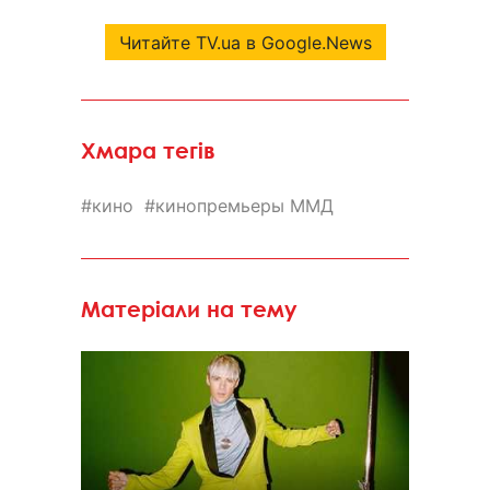
Читайте TV.ua в Google.News
Хмара тегів
кино
кинопремьеры ММД
Матеріали на тему