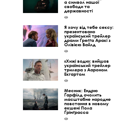
а символ нашої
свободи та
державності
Я хочу від тебе сексу:
презентовано
український трейлер
драми Ґреґґа Аракі з
Олівією Вайлд
«Хижі води»: вийшов
український трейлер
трилера з Аароном
Екгартом
Месник: Ендрю
Ґарфілд очолить
масштабне народне
повстання в новому
екшені Пола
Ґрінґрасса