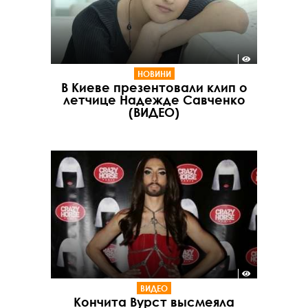
НОВИНИ
В Киеве презентовали клип о
летчице Надежде Савченко
(ВИДЕО)
ВИДЕО
Кончита Вурст высмеяла