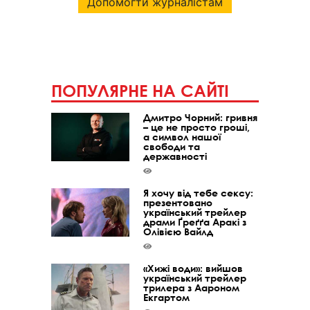
Допомогти журналістам
ПОПУЛЯРНЕ НА САЙТІ
Дмитро Чорний: гривня
– це не просто гроші,
а символ нашої
свободи та
державності
Я хочу від тебе сексу:
презентовано
український трейлер
драми Ґреґґа Аракі з
Олівією Вайлд
«Хижі води»: вийшов
український трейлер
трилера з Аароном
Екгартом