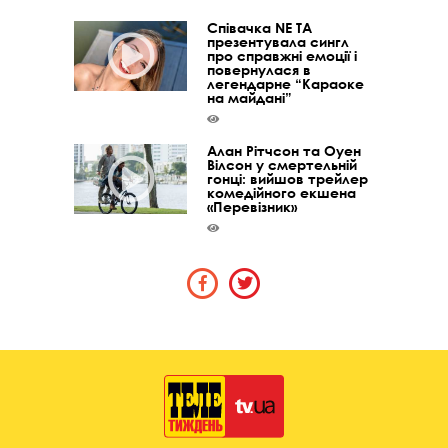
Співачка NE TA
презентувала сингл
про справжні емоції і
повернулася в
легендарне “Караоке
на майдані”
Алан Рітчсон та Оуен
Вілсон у смертельній
гонці: вийшов трейлер
комедійного екшена
«Перевізник»