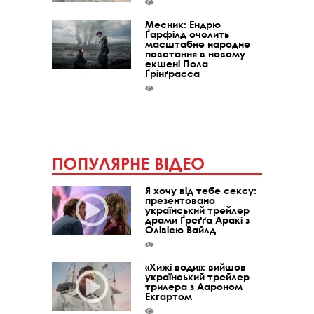
Месник: Ендрю
Ґарфілд очолить
масштабне народне
повстання в новому
екшені Пола
Ґрінґрасса
ПОПУЛЯРНЕ ВІДЕО
Я хочу від тебе сексу:
презентовано
український трейлер
драми Ґреґґа Аракі з
Олівією Вайлд
«Хижі води»: вийшов
український трейлер
трилера з Аароном
Екгартом