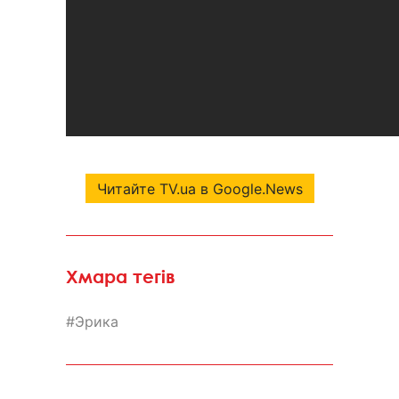
Читайте TV.ua в Google.News
Хмара тегів
Эрика