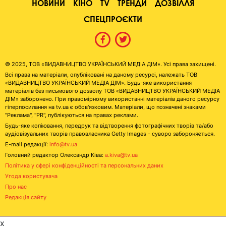
НОВИНИ
КІНО
TV
ТРЕНДИ
ДОЗВІЛЛЯ
СПЕЦПРОЄКТИ
© 2025, ТОВ «ВИДАВНИЦТВО УКРАЇНСЬКИЙ МЕДІА ДІМ». Усі права захищені.
Всі права на матеріали, опубліковані на даному ресурсі, належать ТОВ
«ВИДАВНИЦТВО УКРАЇНСЬКИЙ МЕДІА ДІМ». Будь-яке використання
матеріалів без письмового дозволу ТОВ «ВИДАВНИЦТВО УКРАЇНСЬКИЙ МЕДІА
ДІМ» заборонено. При правомірному використанні матеріалів даного ресурсу
гіперпосилання на tv.ua є обов'язковим. Матеріали, що позначені знаками
"Реклама", "PR", публікуються на правах реклами.
Будь-яке копіювання, передрук та відтворення фотографічних творів та/або
аудіовізуальних творів правовласника Getty Images - суворо забороняється.
E-mail редакції:
info@tv.ua
Головний редактор Олександр Ківа:
a.kiva@tv.ua
Політика у сфері конфіденційності та персональних даних
Угода користувача
Про нас
Редакція сайту
x