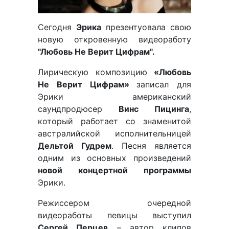
Сегодня
Эрика
презентуовала свою
новую откровенную видеоработу
"Любовь Не Верит Цифрам".
Лирическую композицию
«Любовь
Не Верит Цифрам»
записал для
Эрики американский
саундпродюсер
Винс Пицинга
,
который работает со знаменитой
австралийской исполнительницей
Дельтой Гудрем
. Песня является
одним из основных произведений
новой концертной программы
Эрики.
Режиссером очередной
видеоработы певицы выступил
Сергей Перцев
– автор клипов