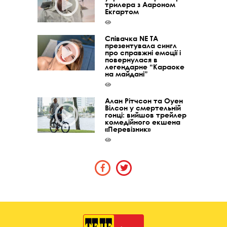
трилера з Аароном
Екгартом
Співачка NE TA
презентувала сингл
про справжні емоції і
повернулася в
легендарне “Караоке
на майдані”
Алан Рітчсон та Оуен
Вілсон у смертельній
гонці: вийшов трейлер
комедійного екшена
«Перевізник»