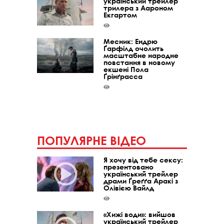
український трейлер
трилера з Аароном
Екгартом
Месник: Ендрю
Ґарфілд очолить
масштабне народне
повстання в новому
екшені Пола
Ґрінґрасса
ПОПУЛЯРНЕ ВІДЕО
Я хочу від тебе сексу:
презентовано
український трейлер
драми Ґреґґа Аракі з
Олівією Вайлд
«Хижі води»: вийшов
український трейлер