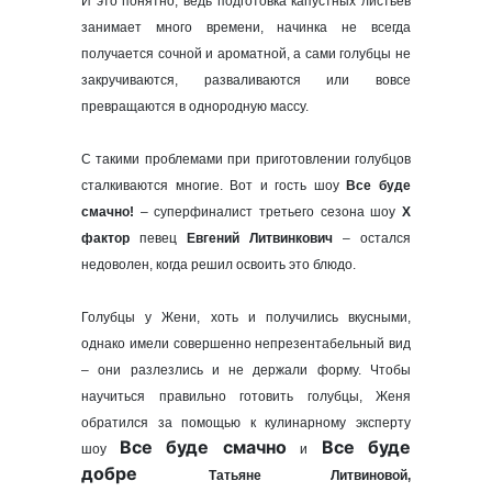
И это понятно, ведь подготовка капустных листьев
занимает много времени, начинка не всегда
получается сочной и ароматной, а сами голубцы не
закручиваются, разваливаются или вовсе
превращаются в однородную массу.
С такими проблемами при приготовлении голубцов
сталкиваются многие. Вот и гость шоу
Все буде
смачно!
– суперфиналист третьего сезона шоу
Х
фактор
певец
Евгений Литвинкович
– остался
недоволен, когда решил освоить это блюдо.
Голубцы у Жени, хоть и получились вкусными,
однако имели совершенно непрезентабельный вид
– они разлезлись и не держали форму. Чтобы
научиться правильно готовить голубцы, Женя
обратился за помощью к к
улинарному эксперту
Все буде смачно
Все буде
шоу
и
добре
Татьяне Литвиновой,