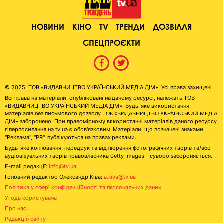
НОВИНИ
КІНО
TV
ТРЕНДИ
ДОЗВІЛЛЯ
СПЕЦПРОЄКТИ
© 2025, ТОВ «ВИДАВНИЦТВО УКРАЇНСЬКИЙ МЕДІА ДІМ». Усі права захищені.
Всі права на матеріали, опубліковані на даному ресурсі, належать ТОВ
«ВИДАВНИЦТВО УКРАЇНСЬКИЙ МЕДІА ДІМ». Будь-яке використання
матеріалів без письмового дозволу ТОВ «ВИДАВНИЦТВО УКРАЇНСЬКИЙ МЕДІА
ДІМ» заборонено. При правомірному використанні матеріалів даного ресурсу
гіперпосилання на tv.ua є обов'язковим. Матеріали, що позначені знаками
"Реклама", "PR", публікуються на правах реклами.
Будь-яке копіювання, передрук та відтворення фотографічних творів та/або
аудіовізуальних творів правовласника Getty Images - суворо забороняється.
E-mail редакції:
info@tv.ua
Головний редактор Олександр Ківа:
a.kiva@tv.ua
Політика у сфері конфіденційності та персональних даних
Угода користувача
Про нас
Редакція сайту