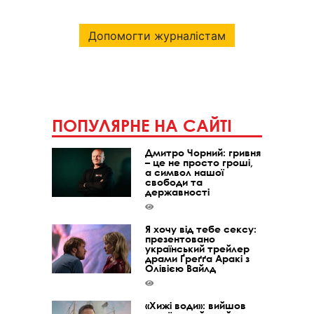
Допомогти журналістам
ПОПУЛЯРНЕ НА САЙТІ
Дмитро Чорний: гривня
– це не просто гроші,
а символ нашої
свободи та
державності
Я хочу від тебе сексу:
презентовано
український трейлер
драми Ґреґґа Аракі з
Олівією Вайлд
«Хижі води»: вийшов