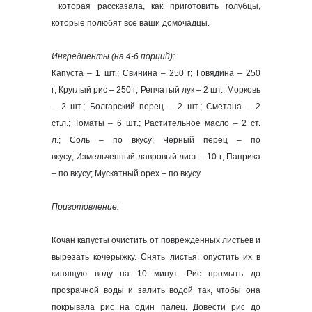
которая
рассказала, как приготовить голубцы,
которые полюбят все ваши домочадцы.
Ингредиенты (на 4-6 порций):
Капуста – 1 шт.; Свинина – 250 г; Говядина – 250
г; Круглый рис – 250 г; Репчатый лук – 2 шт.; Морковь
– 2 шт.; Болгарский перец – 2 шт.; Сметана – 2
ст.л.; Томаты – 6 шт.; Растительное масло – 2 ст.
л.; Соль – по вкусу; Черный перец – по
вкусу; Измельченный лавровый лист – 10 г; Паприка
– по вкусу; Мускатный орех – по вкусу
Приготовление:
Кочан капусты очистить от поврежденных листьев и
вырезать кочерыжку. Снять листья, опустить их в
кипящую воду на 10 минут. Рис промыть до
прозрачной воды и залить водой так, чтобы она
покрывала рис на один палец. Довести рис до