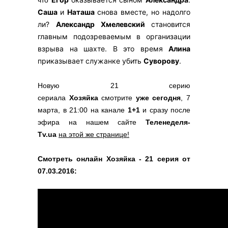
что
Саша
и
Наташа
снова вместе, но надолго
ли?
Александр Хмелевский
становится
главным подозреваемым в организации
взрыва на шахте. В это время
Алина
приказывает служанке убить
Суворову
.
Новую 21 серию
сериала
Хозяйка
смотрите
уже сегодня
, 7
марта, в 21:00 на канале
1+1
и сразу после
эфира на нашем сайте
Теленеделя-
Tv.ua
на этой же странице!
Смотреть онлайн Хозяйка - 21 серия от
07.03.2016: