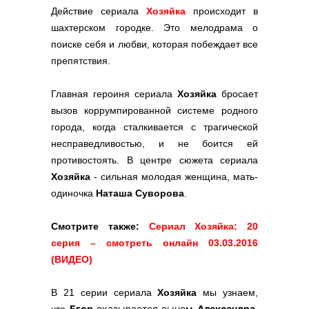
Действие сериала
Хозяйка
происходит в
шахтерском городке. Это мелодрама о
поиске себя и любви, которая побеждает все
препятствия.
Главная героиня сериала
Хозяйка
бросает
вызов коррумпированной системе родного
города, когда сталкивается с трагической
несправедливостью, и не боится ей
противостоять. В центре сюжета сериала
Хозяйка
- сильная молодая женщина, мать-
одиночка
Наташа Суворова
.
Смотрите также:
Сериал Хозяйка: 20
серия – смотреть онлайн 03.03.2016
(ВИДЕО)
В 21 серии сериала
Хозяйка
мы узнаем,
Егор
оказывается сыном
Александра
.