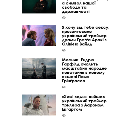
а символ нашої
свободи та
державності
Я хочу від тебе сексу:
презентовано
український трейлер
драми Ґреґґа Аракі з
Олівією Вайлд
Месник: Ендрю
Ґарфілд очолить
масштабне народне
повстання в новому
екшені Пола
Ґрінґрасса
«Хижі води»: вийшов
український трейлер
трилера з Аароном
Екгартом