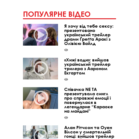
ПОПУЛЯРНЕ ВІДЕО
Я хочу від тебе сексу:
презентовано
український трейлер
драми Ґреґґа Аракі з
Олівією Вайлд
«Хижі води»: вийшов
український трейлер
трилера з Аароном
Екгартом
Співачка NE TA
презентувала сингл
про справжні емоції і
повернулася в
легендарне “Караоке
на майдані”
Алан Рітчсон та Оуен
Вілсон у смертельній
гонці: вийшов трейлер