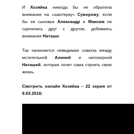
И
Хозяйка
никогда бы не обратила
внимание на «шахтерку»
Суворову
, если
бы ее сыновья
Александр
и
Максим
не
сцепились друг с другом, добиваясь
внимания
Наташи
.
Так начинается невидимая схватка между
мстительной
Алиной
и непокорной
Наташей
, которая хочет сама строить свою
жизнь.
Смотреть онлайн Хозяйка – 22 серия от
9.03.2016: