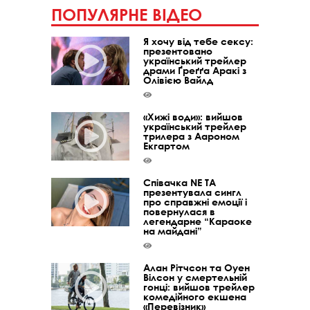
ПОПУЛЯРНЕ ВІДЕО
Я хочу від тебе сексу:
презентовано
український трейлер
драми Ґреґґа Аракі з
Олівією Вайлд
«Хижі води»: вийшов
український трейлер
трилера з Аароном
Екгартом
Співачка NE TA
презентувала сингл
про справжні емоції і
повернулася в
легендарне “Караоке
на майдані”
Алан Рітчсон та Оуен
Вілсон у смертельній
гонці: вийшов трейлер
комедійного екшена
«Перевізник»