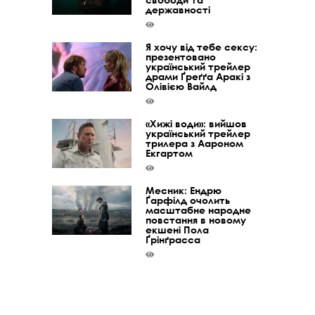
державності
Я хочу від тебе сексу:
презентовано
український трейлер
драми Ґреґґа Аракі з
Олівією Вайлд
«Хижі води»: вийшов
український трейлер
трилера з Аароном
Екгартом
Месник: Ендрю
Ґарфілд очолить
масштабне народне
повстання в новому
екшені Пола
Ґрінґрасса