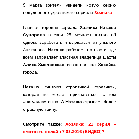
9 марта зрители увидели новую серию
популярного украинского сериала
Хозяйка
.
Главная героиня сериала
Хозяйка Наташа
Суворова
в свои 25 мечтает только об
одном: заработать и вырваться из унылого
Аниканово.
Наташа
работает на шахте, где
всем заправляет властная владелица шахты
Алина Хмелевская
, известная, как
Хозяйка
города.
Наташу
считают строптивой гордячкой,
которая не желает признаваться, с кем
«нагуляла» сына! А
Наташа
скрывает более
страшную тайну.
Смотрите также:
Хозяйка: 21 серия –
смотреть онлайн 7.03.2016 (ВИДЕО)?