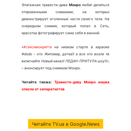
Эпатажная травести-дива
Монро
любит делиться
откровенными снимками, на которых
демонстрирует оголенные части своего тела. На
очередном снимке, который попал в Сеть,
красотка фотографирует сама себя в ванной.
«
#сексимонритта
на низком старте в караоке
#dodo – это Житомир, детка!) а все кто возле тв
включайте Новый канал! ПЕДАН-ПРИТУЛА шоу!)»
,
– анонсирует под снимком Монро.
Читайте также:
Травести-диву Монро кошка
спасла от сепаратистов
Читайте TV.ua в Google.News