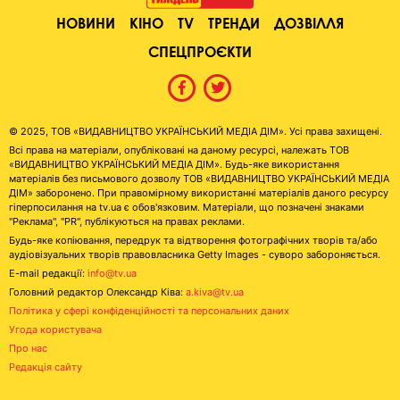
НОВИНИ
КІНО
TV
ТРЕНДИ
ДОЗВІЛЛЯ
СПЕЦПРОЄКТИ
© 2025, ТОВ «ВИДАВНИЦТВО УКРАЇНСЬКИЙ МЕДІА ДІМ». Усі права захищені.
Всі права на матеріали, опубліковані на даному ресурсі, належать ТОВ
«ВИДАВНИЦТВО УКРАЇНСЬКИЙ МЕДІА ДІМ». Будь-яке використання
матеріалів без письмового дозволу ТОВ «ВИДАВНИЦТВО УКРАЇНСЬКИЙ МЕДІА
ДІМ» заборонено. При правомірному використанні матеріалів даного ресурсу
гіперпосилання на tv.ua є обов'язковим. Матеріали, що позначені знаками
"Реклама", "PR", публікуються на правах реклами.
Будь-яке копіювання, передрук та відтворення фотографічних творів та/або
аудіовізуальних творів правовласника Getty Images - суворо забороняється.
E-mail редакції:
info@tv.ua
Головний редактор Олександр Ківа:
a.kiva@tv.ua
Політика у сфері конфіденційності та персональних даних
Угода користувача
Про нас
Редакція сайту