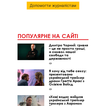
Допомогти журналістам
ПОПУЛЯРНЕ НА САЙТІ
Дмитро Чорний: гривня
– це не просто гроші,
а символ нашої
свободи та
державності
Я хочу від тебе сексу:
презентовано
український трейлер
драми Ґреґґа Аракі з
Олівією Вайлд
«Хижі води»: вийшов
український трейлер
трилера з Аароном