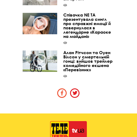
Співачка NE TA
презентувала сингл
про справжні емоції й
повернулася в
легендарне «Караоке
на майдані»
Алан Рітчсон та Оуен
Вілсон у смертельній
гонці: вийшов трейлер
комедійного екшена
«Перевізник»