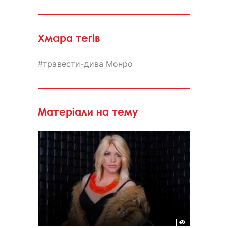
Хмара тегів
травести-дива Монро
Матеріали на тему