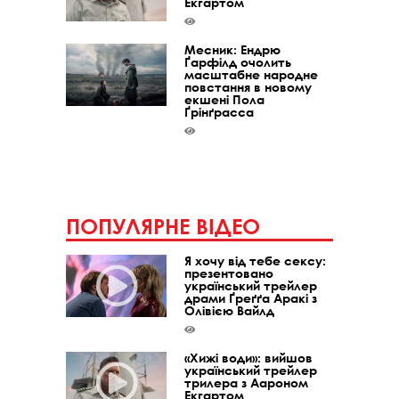
Екгартом
Месник: Ендрю
Ґарфілд очолить
масштабне народне
повстання в новому
екшені Пола
Ґрінґрасса
ПОПУЛЯРНЕ ВІДЕО
Я хочу від тебе сексу:
презентовано
український трейлер
драми Ґреґґа Аракі з
Олівією Вайлд
«Хижі води»: вийшов
український трейлер
трилера з Аароном
Екгартом