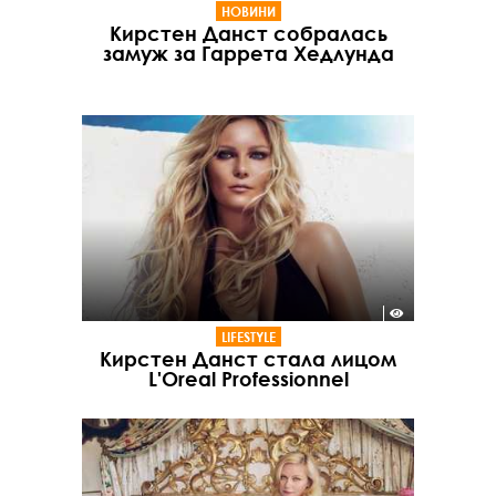
НОВИНИ
Кирстен Данст собралась
замуж за Гаррета Хедлунда
LIFESTYLE
Кирстен Данст стала лицом
L'Oreal Professionnel