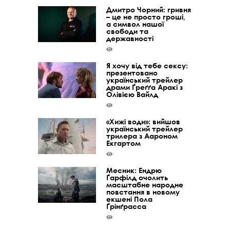
Дмитро Чорний: гривня
– це не просто гроші,
а символ нашої
свободи та
державності
Я хочу від тебе сексу:
презентовано
український трейлер
драми Ґреґґа Аракі з
Олівією Вайлд
«Хижі води»: вийшов
український трейлер
трилера з Аароном
Екгартом
Месник: Ендрю
Ґарфілд очолить
масштабне народне
повстання в новому
екшені Пола
Ґрінґрасса