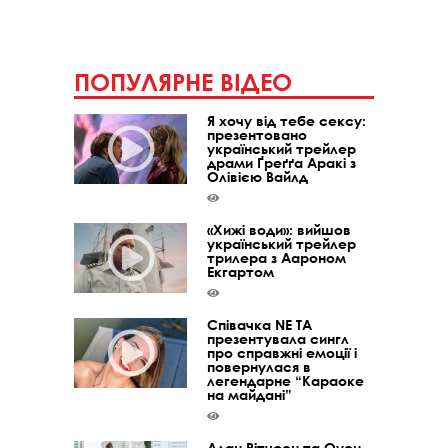
ПОПУЛЯРНЕ ВІДЕО
Я хочу від тебе сексу:
презентовано
український трейлер
драми Ґреґґа Аракі з
Олівією Вайлд
«Хижі води»: вийшов
український трейлер
трилера з Аароном
Екгартом
Співачка NE TA
презентувала сингл
про справжні емоції і
повернулася в
легендарне “Караоке
на майдані”
Алан Рітчсон та Оуен