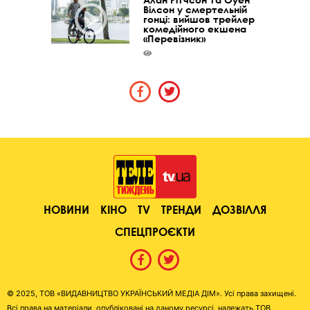
Вілсон у смертельній
гонці: вийшов трейлер
комедійного екшена
«Перевізник»
НОВИНИ
КІНО
TV
ТРЕНДИ
ДОЗВІЛЛЯ
СПЕЦПРОЄКТИ
© 2025, ТОВ «ВИДАВНИЦТВО УКРАЇНСЬКИЙ МЕДІА ДІМ». Усі права захищені.
Всі права на матеріали, опубліковані на даному ресурсі, належать ТОВ