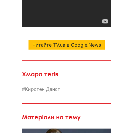
Читайте TV.ua в Google.News
Хмара тегів
Кирстен Данст
Матеріали на тему