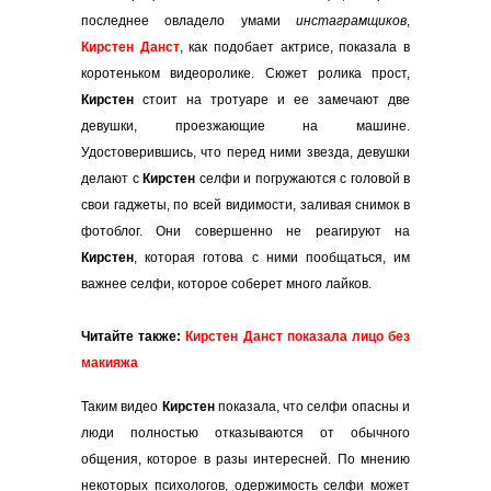
последнее овладело умами
инстаграмщиков
,
Кирстен Данст
, как подобает актрисе, показала в
коротеньком видеоролике. Сюжет ролика прост,
Кирстен
стоит на тротуаре и ее замечают две
девушки, проезжающие на машине.
Удостоверившись, что перед ними звезда, девушки
делают с
Кирстен
селфи и погружаются с головой в
свои гаджеты, по всей видимости, заливая снимок в
фотоблог. Они совершенно не реагируют на
Кирстен
, которая готова с ними пообщаться, им
важнее селфи, которое соберет много лайков.
Читайте также:
Кирстен Данст показала лицо без
макияжа
Таким видео
Кирстен
показала, что селфи опасны и
люди полностью отказываются от обычного
общения, которое в разы интересней. По мнению
некоторых психологов, одержимость селфи может