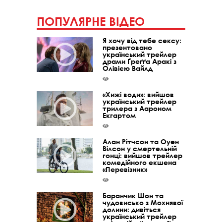
ПОПУЛЯРНЕ ВІДЕО
Я хочу від тебе сексу:
презентовано
український трейлер
драми Ґреґґа Аракі з
Олівією Вайлд
«Хижі води»: вийшов
український трейлер
трилера з Аароном
Екгартом
Алан Рітчсон та Оуен
Вілсон у смертельній
гонці: вийшов трейлер
комедійного екшена
«Перевізник»
Баранчик Шон та
чудовисько з Мохнявої
долини: дивіться
український трейлер