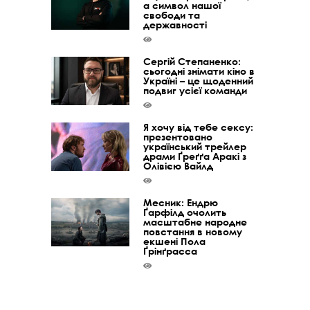
а символ нашої
свободи та
державності
Сергій Степаненко:
сьогодні знімати кіно в
Україні – це щоденний
подвиг усієї команди
Я хочу від тебе сексу:
презентовано
український трейлер
драми Ґреґґа Аракі з
Олівією Вайлд
Месник: Ендрю
Ґарфілд очолить
масштабне народне
повстання в новому
екшені Пола
Ґрінґрасса