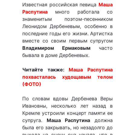
Известная российская певица
Маша
Распутина
много работала со
знаменитым поэтом-песенником
Леонидом Дербеневым, особенно в
последние годы его жизни. Артистка
вместе со своим первым супругом
Владимиром Ермаковым
часто
бывала в доме Дербеневых.
Читайте также:
Маша Распутина
похвасталась худощавым телом
(ФОТО)
По словам вдовы Дербенева Веры
Ивановны, несколько лет назад в
Кремле устроили концерт памяти ее
супруга.
Маша Распутина
должна
была его закрывать, но незадолго до
выхода на сцену она узнала, что в