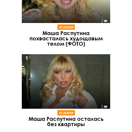
НОВИНИ
Маша Распутина
похвасталась худощавым
телом (ФОТО)
НОВИНИ
Маша Распутина осталась
без квартиры