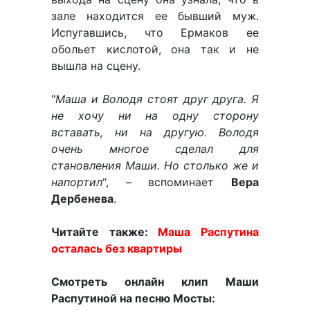
зале находится ее бывший муж.
Испугавшись, что Ермаков ее
обольет кислотой, она так и не
вышла на сцену.
"
Маша и Володя стоят друг друга. Я
не хочу ни на одну сторону
вставать, ни на другую. Володя
очень многое сделал для
становления Маши. Но столько же и
напортил
“, – вспоминает
Вера
Дербенева
.
Читайте также:
Маша Распутина
осталась без квартиры
Смотреть онлайн клип Маши
Распутиной на песню Мосты: