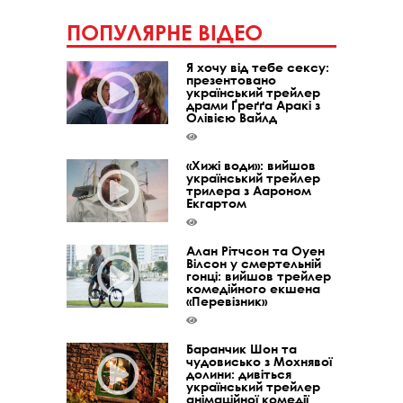
ПОПУЛЯРНЕ ВІДЕО
Я хочу від тебе сексу:
презентовано
український трейлер
драми Ґреґґа Аракі з
Олівією Вайлд
«Хижі води»: вийшов
український трейлер
трилера з Аароном
Екгартом
Алан Рітчсон та Оуен
Вілсон у смертельній
гонці: вийшов трейлер
комедійного екшена
«Перевізник»
Баранчик Шон та
чудовисько з Мохнявої
долини: дивіться
український трейлер
анімаційної комедії