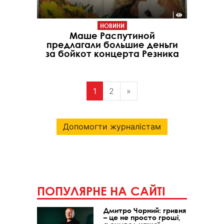
НОВИНИ
Маше Распутиной
предлагали большие деньги
за бойкот концерта Резника
1
2
»
Допомогти журналістам
ПОПУЛЯРНЕ НА САЙТІ
Дмитро Чорний: гривня
– це не просто гроші,