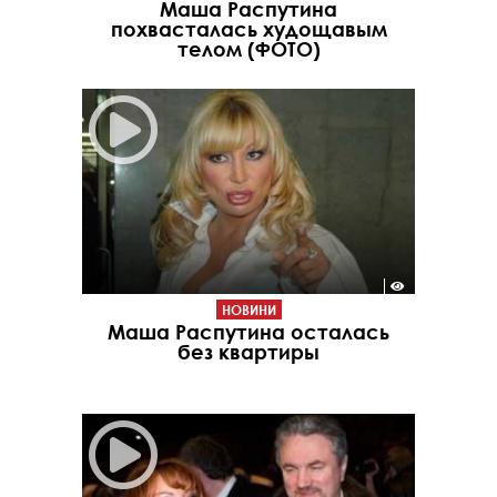
Маша Распутина
похвасталась худощавым
телом (ФОТО)
НОВИНИ
Маша Распутина осталась
без квартиры