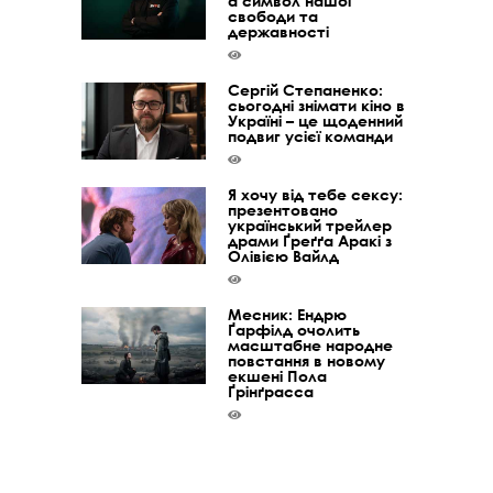
а символ нашої
свободи та
державності
Сергій Степаненко:
сьогодні знімати кіно в
Україні – це щоденний
подвиг усієї команди
Я хочу від тебе сексу:
презентовано
український трейлер
драми Ґреґґа Аракі з
Олівією Вайлд
Месник: Ендрю
Ґарфілд очолить
масштабне народне
повстання в новому
екшені Пола
Ґрінґрасса