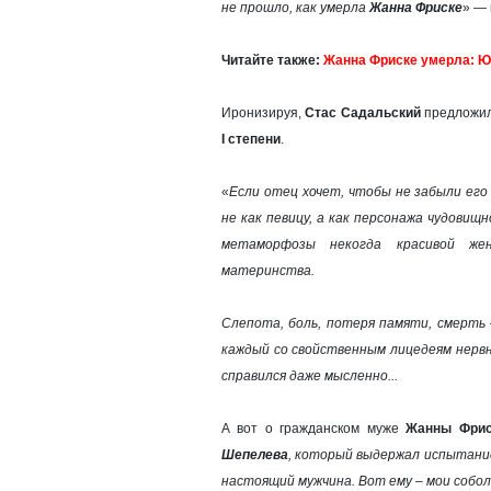
не прошло, как умерла
Жанна Фриске
» —
Читайте также:
Жанна Фриске умерла: Ю
Иронизируя,
Стас Садальский
предложил
I степени
.
«
Если отец хочет, чтобы не забыли его 
не как певицу, а как персонажа чудови
метаморфозы некогда красивой же
материнства.
Слепота, боль, потеря памяти, смерть
каждый со свойственным лицедеям нервн
справился даже мысленно...
А вот о гражданском муже
Жанны Фрис
Шепелева
, который выдержал испытание
настоящий мужчина. Вот ему – мои собо