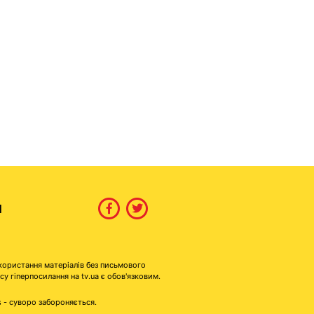
И
користання матеріалів без письмового
гіперпосилання на tv.ua є обов'язковим.
s - суворо забороняється.