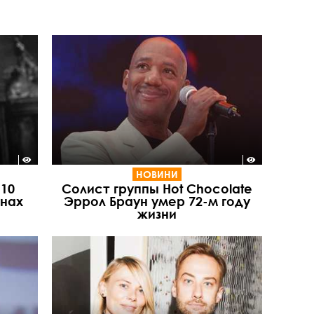
НОВИНИ
10
Солист группы Hot Chocolate
нах
Эррол Браун умер 72-м году
жизни