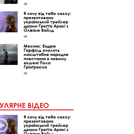
Я хочу від тебе сексу:
презентовано
український трейлер
драми Ґреґґа Аракі з
Олівією Вайлд
Месник: Ендрю
Ґарфілд очолить
масштабне народне
повстання в новому
екшені Пола
Ґрінґрасса
УЛЯРНЕ ВІДЕО
Я хочу від тебе сексу:
презентовано
український трейлер
драми Ґреґґа Аракі з
Олівією Вайлд