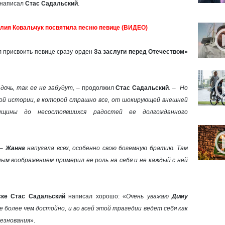
 написал
Стас Садальский
.
лия Ковальчук посвятила песню певице (ВИДЕО)
 присвоить певице сразу орден
За заслуги перед Отечеством»
дочь, так ее не забудут, –
продолжил
Стас Садальский
. – Но
щной истории, в которой страшно все, от шокирующей внешней
нщины до несостоявшихся радостей ее долгожданного
 –
Жанна
напугала всех, особенно свою богемную братию. Там
ым воображением примерил ее роль на себя и не каждый с ней
ке Стас Садальский
написал хорошо:
«
Очень уважаю
Диму
 более чем достойно, и во всей этой трагедии ведет себя как
лезнования
».