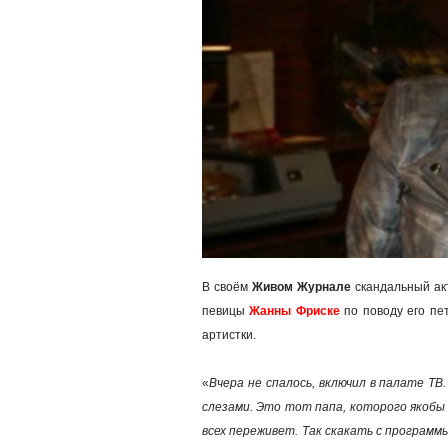
В своём
Живом Журнале
скандальный а
певицы
Жанны Фриске
по поводу его пе
артистки.
«
Вчера не спалось, включил в палате ТВ
слезами. Это тот папа, которого якобы 
всех переживет. Так скакать с программ