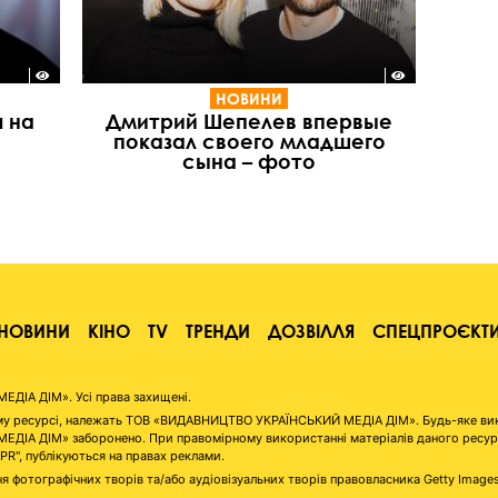
НОВИНИ
я на
Дмитрий Шепелев впервые
показал своего младшего
сына – фото
НОВИНИ
КІНО
TV
ТРЕНДИ
ДОЗВІЛЛЯ
СПЕЦПРОЄКТ
ІА ДІМ». Усі права захищені.
аному ресурсі, належать ТОВ «ВИДАВНИЦТВО УКРАЇНСЬКИЙ МЕДІА ДІМ». Будь-яке ви
А ДІМ» заборонено. При правомірному використанні матеріалів даного ресурсу 
"PR", публікуються на правах реклами.
я фотографічних творів та/або аудіовізуальних творів правовласника Getty Image