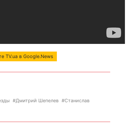
е TV.ua в Google.News
езды
Дмитрий Шепелев
Станислав