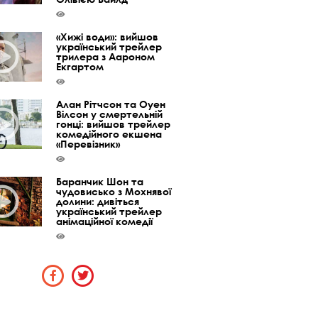
«Хижі води»: вийшов
український трейлер
трилера з Аароном
Екгартом
Алан Рітчсон та Оуен
Вілсон у смертельній
гонці: вийшов трейлер
комедійного екшена
«Перевізник»
Баранчик Шон та
чудовисько з Мохнявої
долини: дивіться
український трейлер
анімаційної комедії