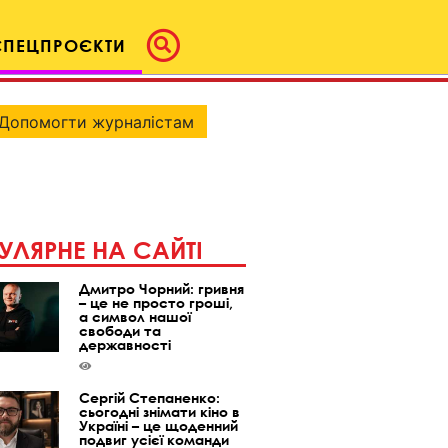
СПЕЦПРОЄКТИ
Допомогти журналістам
УЛЯРНЕ НА САЙТІ
Дмитро Чорний: гривня
– це не просто гроші,
а символ нашої
свободи та
державності
Сергій Степаненко:
сьогодні знімати кіно в
Україні – це щоденний
подвиг усієї команди