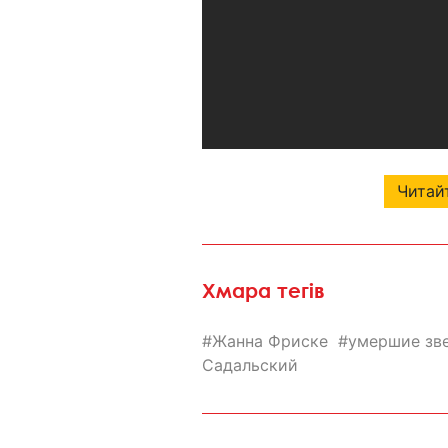
Читайт
Хмара тегів
Жанна Фриске
умершие зв
Садальский