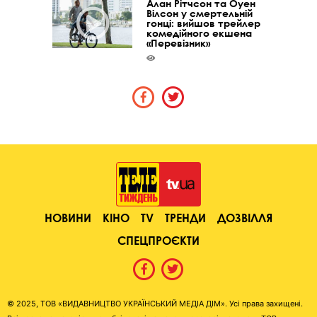
Алан Рітчсон та Оуен
Вілсон у смертельній
гонці: вийшов трейлер
комедійного екшена
«Перевізник»
НОВИНИ
КІНО
TV
ТРЕНДИ
ДОЗВІЛЛЯ
СПЕЦПРОЄКТИ
© 2025, ТОВ «ВИДАВНИЦТВО УКРАЇНСЬКИЙ МЕДІА ДІМ». Усі права захищені.