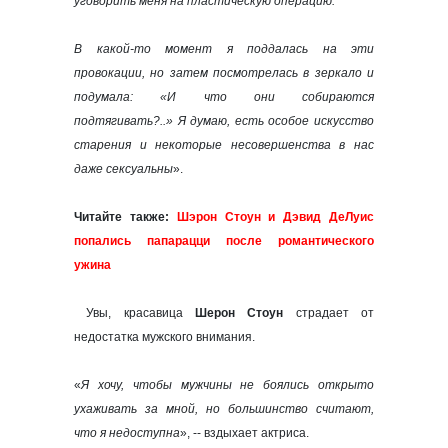
уговорить меня на пластическую операцию.
В какой-то момент я поддалась на эти
провокации, но затем посмотрелась в зеркало и
подумала: «И что они собираются
подтягивать?..» Я думаю, есть особое искусство
старения и некоторые несовершенства в нас
даже сексуальны
».
Читайте также:
Шэрон Стоун и Дэвид ДеЛуис
попались папарацци после романтического
ужина
Увы, красавица
Шерон Стоун
страдает от
недостатка мужского внимания.
«
Я хочу, чтобы мужчины не боялись открыто
ухаживать за мной, но большинство считают,
что я недоступна
», -- вздыхает актриса.