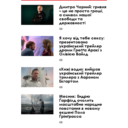
Дмитро Чорний: гривня
– це не просто гроші,
а символ нашої
свободи та
державності
Я хочу від тебе сексу:
презентовано
український трейлер
драми Ґреґґа Аракі з
Олівією Вайлд
«Хижі води»: вийшов
український трейлер
трилера з Аароном
Екгартом
Месник: Ендрю
Ґарфілд очолить
масштабне народне
повстання в новому
екшені Пола
Ґрінґрасса