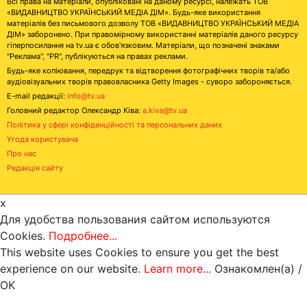
Всі права на матеріали, опубліковані на даному ресурсі, належать ТОВ
«ВИДАВНИЦТВО УКРАЇНСЬКИЙ МЕДІА ДІМ». Будь-яке використання
матеріалів без письмового дозволу ТОВ «ВИДАВНИЦТВО УКРАЇНСЬКИЙ МЕДІА
ДІМ» заборонено. При правомірному використанні матеріалів даного ресурсу
гіперпосилання на tv.ua є обов'язковим. Матеріали, що позначені знаками
"Реклама", "PR", публікуються на правах реклами.
Будь-яке копіювання, передрук та відтворення фотографічних творів та/або
аудіовізуальних творів правовласника Getty Images - суворо забороняється.
E-mail редакції:
info@tv.ua
Головний редактор Олександр Ківа:
a.kiva@tv.ua
Політика у сфері конфіденційності та персональних даних
Угода користувача
Про нас
Редакція сайту
x
Для удобства пользования сайтом используются
Cookies.
Подробнее...
This website uses Cookies to ensure you get the best
experience on our website.
Learn more...
Ознакомлен(а) /
OK