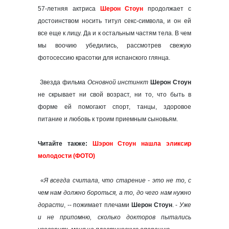
57-летняя актриса
Шерон Стоун
продолжает с
достоинством носить титул секс-символа, и он ей
все еще к лицу. Да и к остальным частям тела. В чем
мы воочию убедились, рассмотрев свежую
фотосессию красотки для испанского глянца.
Звезда фильма
Основной инстинкт
Шерон Стоун
не скрывает ни свой возраст, ни то, что быть в
форме ей помогают спорт, танцы, здоровое
питание и любовь к троим приемным сыновьям.
Читайте также:
Шэрон Стоун нашла эликсир
молодости (ФОТО)
«
Я всегда считала, что старение - это не то, с
чем нам должно бороться, а то, до чего нам нужно
дорасти
, -- пожимает плечами
Шерон Стоун
. -
Уже
и не припомню, сколько докторов пытались