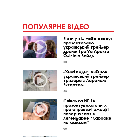
ПОПУЛЯРНЕ ВІДЕО
Я хочу від тебе сексу:
презентовано
український трейлер
драми Ґреґґа Аракі з
Олівією Вайлд
«Хижі води»: вийшов
український трейлер
трилера з Аароном
Екгартом
Співачка NE TA
презентувала сингл
про справжні емоції і
повернулася в
легендарне “Караоке
на майдані”